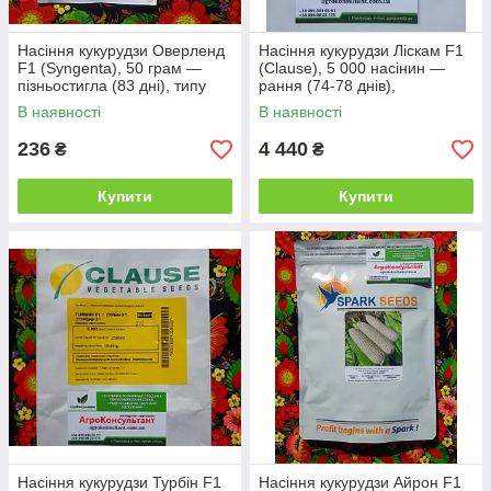
Насіння кукурудзи Оверленд
Насіння кукурудзи Ліскам F1
F1 (Syngenta), 50 грам —
(Clause), 5 000 насінин —
пізньостигла (83 дні), типу
рання (74-78 днів),
SH2 (суперсолодка)
суперсолодка
В наявності
В наявності
236
4 440
₴
₴
Купити
Купити
Насіння кукурудзи Турбін F1
Насіння кукурудзи Айрон F1