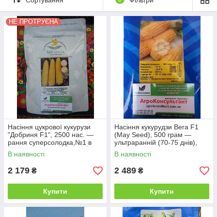
складі. Якщо Вас цікавить й інше насіння
компаній, представлених в нашому
НЕ ПРОТРУЄНА
Інтернет-магазині, але Ви не знайшли його
у нас на сайті, будь ласка, напишіть нам
або зателефонуйте, ми обов'язково
допоможемо Вам у цьому питанні.
Дякуємо за розуміння! Приємних покупок!
Насіння цукрової кукурузи
Насіння кукурудзи Вега F1
"Добриня F1", 2500 нас. —
(May Seed), 500 грам —
рання суперсолодка,№1 в
ультраранній (70-75 днів),
Україні
суперсолодка, цукрова
В наявності
В наявності
2 179
2 489
₴
₴
Купити
Купити