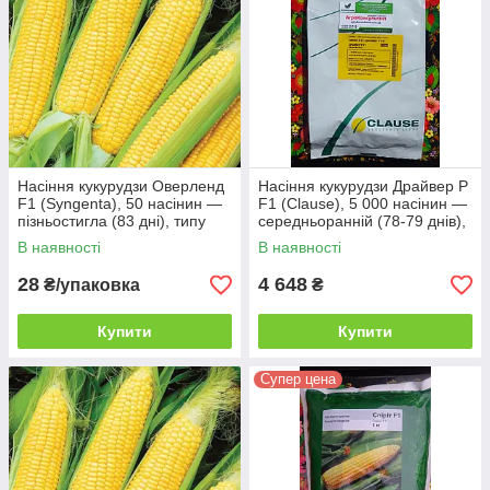
Насіння кукурудзи Оверленд
Насіння кукурудзи Драйвер Р
F1 (Syngenta), 50 насінин —
F1 (Clause), 5 000 насінин —
пізньостигла (83 дні), типу
середньоранній (78-79 днів),
SH2 (суперсолодка)
суперсолодка SH2, жовта
В наявності
В наявності
28
4 648
₴/упаковка
₴
Купити
Купити
Супер цена