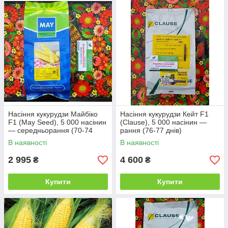
Насіння кукурудзи Майбіко
Насіння кукурудзи Кейт F1
F1 (May Seed), 5 000 насінин
(Clause), 5 000 насінин —
— середньорання (70-74
рання (76-77 днів)
днів), суперсолодка,
суперсолодка SH2, біколор
В наявності
В наявності
біколорна майбика
2 995
4 600
₴
₴
Купити
Купити