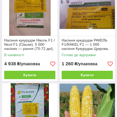
Насіння кукурудзи Ніколь F1 /
Насіння кукурудзи РАКЕЛЬ
Nicol F1 (Clause), 5 000
F1/RAKEL F1 — 1 000
насінин — рання (70-72 дні),
насіння Кукурудза Цукрова,
суперсолодка кукурудза, біла
Clause
В наявності
Готово до відправки
4 938
1 260
₴/упаковка
₴/упаковка
Купити
Купити