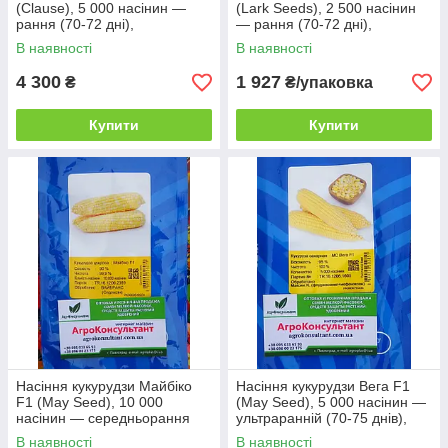
(Clause), 5 000 насінин —
(Lark Seeds), 2 500 насінин
рання (70-72 дні),
— рання (70-72 дні),
суперсолодка, типу SH2,
суперсолодка, біла
В наявності
В наявності
жовта
4 300
1 927
₴
₴/упаковка
Купити
Купити
Насіння кукурудзи Майбіко
Насіння кукурудзи Вега F1
F1 (May Seed), 10 000
(May Seed), 5 000 насінин —
насінин — середньорання
ультраранній (70-75 днів),
(70-74 днів), суперсолодка,
суперсолодка, цукрова
В наявності
В наявності