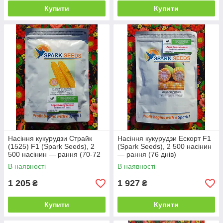
Купити
Купити
Насіння кукурудзи Страйк
Насіння кукурудзи Ескорт F1
(1525) F1 (Spark Seeds), 2
(Spark Seeds), 2 500 насінин
500 насінин — рання (70-72
— рання (76 днів)
дні) суперсолодка типу SH2
суперсолодка, біколорна
В наявності
В наявності
1 205
1 927
₴
₴
Купити
Купити