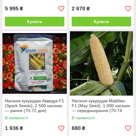
біколорна майбика
5 995
2 670
₴
₴
Купити
Купити
Насіння кукурудзи Акведук F1
Насіння кукурудзи Майбіко
(Spark Seeds), 2 500 насінин
F1 (May Seed), 1 000 насінин
— рання (70-72 дня)
— середньорання (70-74
суперсолодка, біколорна
днів), суперсолодка,
В наявності
В наявності
біколорна майбика
1 936
680
₴
₴