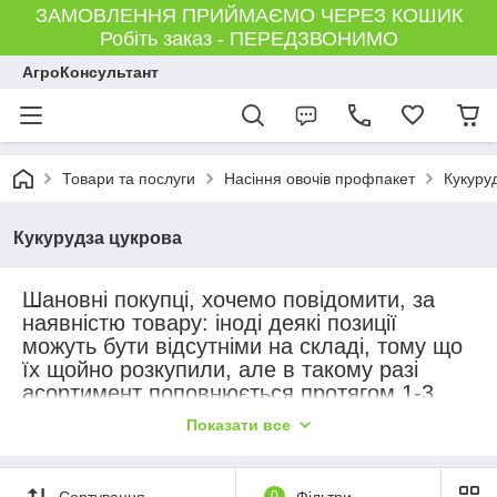
ЗАМОВЛЕННЯ ПРИЙМАЄМО ЧЕРЕЗ КОШИК
Робіть заказ - ПЕРЕДЗВОНИМО
АгроКонсультант
Товари та послуги
Насіння овочів профпакет
Кукуру
Кукурудза цукрова
Шановні покупці, хочемо повідомити, за
наявністю товару: іноді деякі позиції
можуть бути відсутніми на складі, тому що
їх щойно розкупили, але в такому разі
асортимент поповнюється протягом 1-3
днів! (на сайті не завжди встигаємо
Показати все
змінювати статус наявності товару)
Також хочемо повідомити, що на сайті
представлені не всі позиції, які є у нас на
Сортування
0
Фільтри