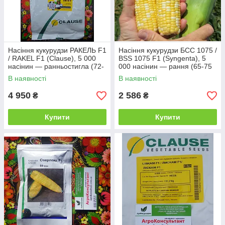
Насіння кукурудзи РАКЕЛЬ F1
Насіння кукурудзи БСС 1075 /
/ RAKEL F1 (Clause), 5 000
BSS 1075 F1 (Syngenta), 5
насінин — ранньостигла (72-
000 насінин — рання (65-75
75 днів) цукрова кукурудза
днів), суперсолодка,
В наявності
В наявності
біколорна солодка ракель
4 950
2 586
₴
₴
Купити
Купити