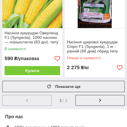
Насіння кукурудзи Оверленд
F1 (Syngenta), 1000 насінин
— пізньостигла (83 дні), типу
Насіння цукрової кукурудзи
SH2 (суперсолодка)
Спіріт F1 (Syngenta), 1 кг -
В наявності
ранній (68 днів) гібрид типу
SU (солодка)
590
Немає в наявності
₴/упаковка
2 275
₴/кг
Купити
Показати ще
1
/ 2
Про нас