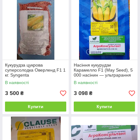
Кукурудза цукрова
Насіння кукурудзи
суперсолодка Оверленд F1 1
Карамелло F1 (May Seed), 5
кг. Syngenta
000 насінин — ультрарання
(60-65 днів), суперсолодка
В наявності
В наявності
3 500
3 098
₴
₴
Купити
Купити