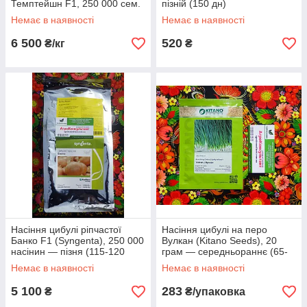
Темптейшн F1, 250 000 сем.
пізній (150 дн)
Немає в наявності
Немає в наявності
6 500
520
₴/кг
₴
Насіння цибулі ріпчастої
Насіння цибулі на перо
Банко F1 (Syngenta), 250 000
Вулкан (Kitano Seeds), 20
насінин — пізня (115-120
грам — середньораннє (65-
днів), високоврожайна,
70 днів), високоврожайне
Немає в наявності
Немає в наявності
напівгостра
5 100
283
₴
₴/упаковка