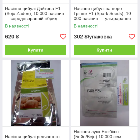
Насіння цибулі Дайтона F1
Насіння цибулі на перо
(Bejo Zaden), 10 000 насінин
Грінпік F1 (Spark Seeds), 10
— середньоранній гібрид
000 насінин — ультрарання
(103-105 днів), ріпчаста,
(40-50 днів), високоврожайна
В наявності
В наявності
напівгостра
620
302
₴
₴/упаковка
Купити
Купити
Насіння лука Ексібішн
Насіння цибулі репчастого
(Бейо/Bejo) 10.000 сем —