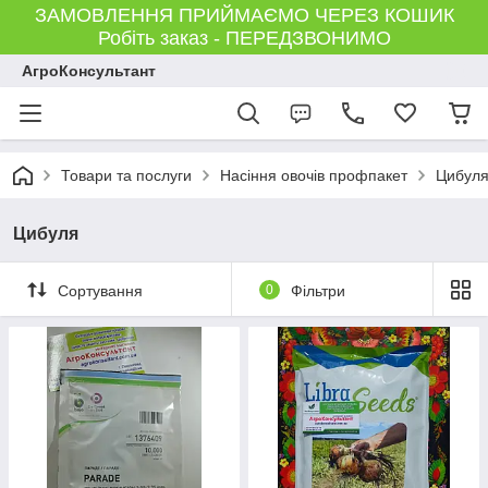
ЗАМОВЛЕННЯ ПРИЙМАЄМО ЧЕРЕЗ КОШИК
Робіть заказ - ПЕРЕДЗВОНИМО
АгроКонсультант
Товари та послуги
Насіння овочів профпакет
Цибул
Цибуля
Сортування
0
Фільтри