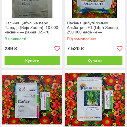
Насіння цибулі на перо
Насіння цибулі озимої
Параде (Bejo Zaden), 10 000
Альбатрос F1 (Libra Seeds),
насінин — рання (65-70
250 000 насінин —
днів), високоврожайна
середньопізня (280-290 днів)
В наявності
Під замовлення
289
7 520
₴
₴
Купити
Купити