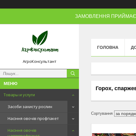
ЗАМОВЛЕННЯ ПРИЙМАЄМО
ГОЛОВНА
Д
АгроКонсультант
Горох, спарже
Товары и услуги
Засоби захисту рослин
Насіння овочів профпакет
Насіння овочів
напівпрофпакет