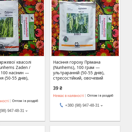
аржевої квасолі
Насіння гороху Прімана
unhems Zaden /
(Nunhems), 100 грам —
 100 насінин —
ультраранній (50-55 днів),
я (50-55 днів),
стресостійкий, овочевий
39 ₴
Немає в наявності
Оптом і в роздріб
ності
Оптом і в роздріб
+380 (98) 947-48-31
(98) 947-48-31