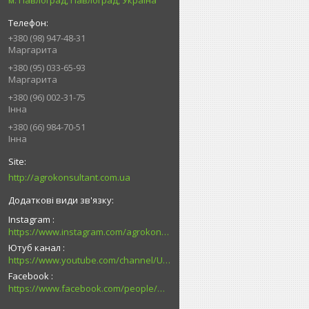
м. Павлоград, Павлоград, Україна
+380 (98) 947-48-31
Маргарита
+380 (95) 033-65-93
Маргарита
+380 (96) 002-31-75
Інна
+380 (66) 984-70-51
Інна
http://agrokonsultant.com.ua
Instagram
https://www.instagram.com/agrokonsultant.com.ua
Ютуб канал
https://www.youtube.com/channel/UCsMskbYs7K45z-_p_4_grmQ
Facebook
https://www.facebook.com/people/%D0%90%D0%B3%D1%80%D0%BE%D0%BA%D0%BE%D0%BD%D1%81%D1%83%D0%BB%D1%8C%D1%82%D0%B0%D0%BD%D1%82-%D0%9F%D0%B0%D0%B2%D0%BB%D0%BE%D0%B3%D1%80%D0%B0%D0%B4/100027726794989/