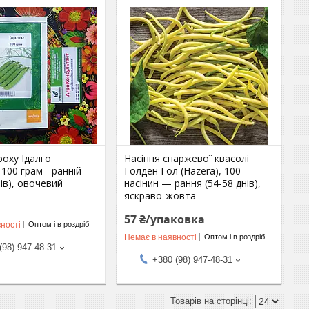
роху Ідалго
Насіння спаржевої квасолі
 100 грам - ранній
Голден Гол (Hazera), 100
нів), овочевий
насінин — рання (54-58 днів),
яскраво-жовта
57 ₴/упаковка
ності
Оптом і в роздріб
Немає в наявності
Оптом і в роздріб
(98) 947-48-31
+380 (98) 947-48-31