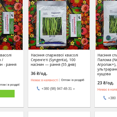
квасолі
Насіння спаржевої квасолі
Насіння сп
 /
Серенгеті (Syngenta), 100
Палома (N
ин - рання
насінин — рання (55 днів)
Агропак+),
ультраранн
36 ₴/од.
кущова
Немає в наявності
Оптом і в роздріб
23 ₴/од.
том і в роздріб
+380 (98) 947-48-31
Немає в наяв
+380 