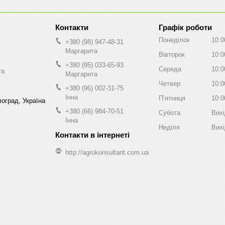
Графік роботи
Понеділок
10:0
+380 (98) 947-48-31
Маргарита
Вівторок
10:0
+380 (95) 033-65-93
Середа
10:0
та
Маргарита
Четвер
10:0
+380 (96) 002-31-75
Інна
Пʼятниця
10:0
оград, Україна
+380 (66) 984-70-51
Субота
Вих
Інна
Неділя
Вих
http://agrokonsultant.com.ua