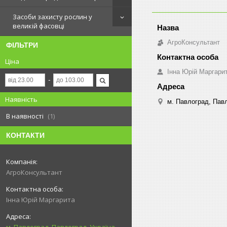
Засоби захисту рослин у
великій фасовці
АгроКонсультант
ФІЛЬТРИ
Ціна
Інна Юрій Маргари
Наявність
м. Павлоград, Павл
В наявності
1
КОНТАКТИ
АгроКонсультант
Інна Юрій Маргарита