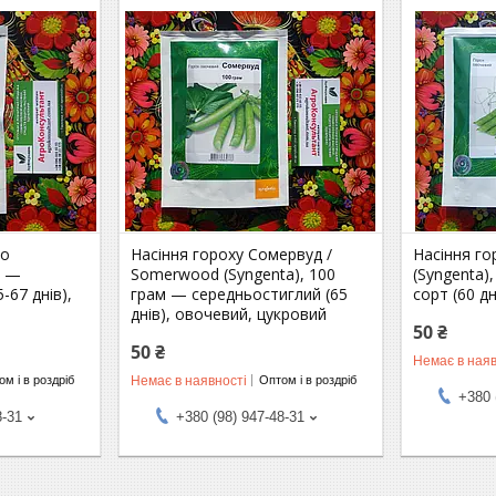
іо
Насіння гороху Сомервуд /
Насіння го
м —
Somerwood (Syngenta), 100
(Syngenta),
-67 днів),
грам — середньостиглий (65
сорт (60 д
днів), овочевий, цукровий
50 ₴
50 ₴
Немає в наяв
Немає в наявності
м і в роздріб
Оптом і в роздріб
+380 
8-31
+380 (98) 947-48-31