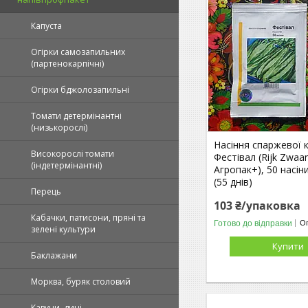
Капуста
Огірки самозапильних
(партенокарпічні)
Огірки бджолозапильні
Томати детермінантні
(низькорослі)
Насіння спаржевої 
Високорослі томати
Фестівал (Rijk Zwaan
(індетермінантні)
Агропак+), 50 насін
(55 днів)
Перець
103 ₴/упаковка
Кабачки, патисони, пряні та
Готово до відправки
Оп
зелені культури
Купити
Баклажани
Морква, буряк столовий
Кавуни, дині