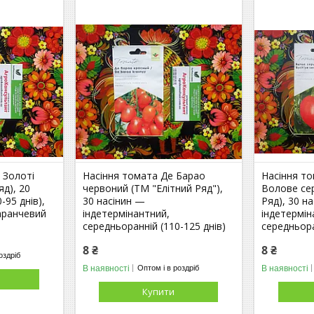
 Золоті
Насіння томата Де Барао
Насіння то
яд), 20
червоний (ТМ "Елітний Ряд"),
Волове сер
-95 днів),
30 насінин —
Ряд), 30 н
аранчевий
індетермінантний,
індетермін
середньоранній (110-125 днів)
середньора
8 ₴
8 ₴
оздріб
В наявності
В наявності
Оптом і в роздріб
Купити