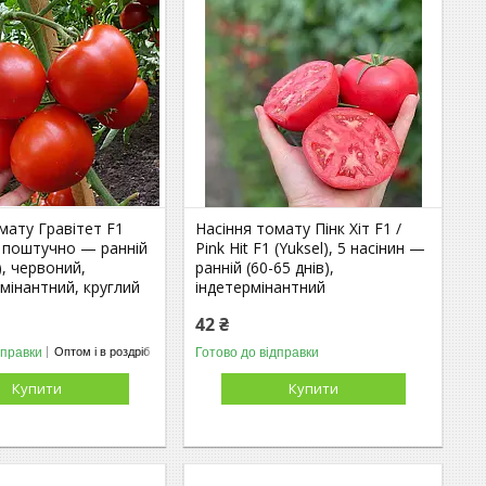
мату Гравітет F1
Насіння томату Пінк Хіт F1 /
, поштучно — ранній
Pink Hit F1 (Yuksel), 5 насінин —
), червоний,
ранній (60-65 днів),
мінантний, круглий
індетермінантний
42 ₴
дправки
Готово до відправки
Оптом і в роздріб
Купити
Купити