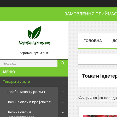
ЗАМОВЛЕННЯ ПРИЙМАЄМО
ГОЛОВНА
Д
АгроКонсультант
Томати індетер
Товары и услуги
Засоби захисту рослин
Насіння овочів профпакет
Насіння овочів
напівпрофпакет