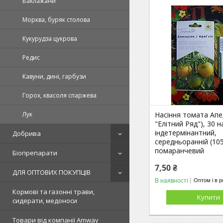
Баклажани
Морква, буряк столова
Кукурудза цукрова
Редис
Кавуни, дині, гарбузи
Горох, квасоля спаржева
Насіння томата Апе
Лук
"Елітний Ряд"), 30 
індетермінантний,
Добрива
середньоранній (105
помаранчевий
Біопрепарати
7,50 ₴
ДЛЯ ОПТОВИХ ПОКУПЦІВ
В наявності
Оптом і в р
Кормові та газонні трави,
Купити
сидерати, медоноси
Товари від компанії Amway