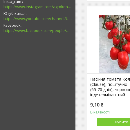
Instagram
https://www.instagram.com/agrokonsultant.com.ua
Ютуб канал
https://www.youtube.com/channel/UCsMskbYs7K45z-_p_4_grmQ
Facebook
https://www.facebook.com/people/%D0%90%D0%B3%D1%80%D0%BE%D0%BA%D0%BE%D0%BD%D1%81%D1%83%D0%BB%D1%8C%D1%82%D0%B0%D0%BD%D1%82-%D0%9F%D0%B0%D0%B2%D0%BB%D0%BE%D0%B3%D1%80%D0%B0%D0%B4/100027726794989/
Насіння томата Колі
(Clause), поштучно 
(65-70 днів), червон
індетермінантний
9,10 ₴
В наявності
Купити