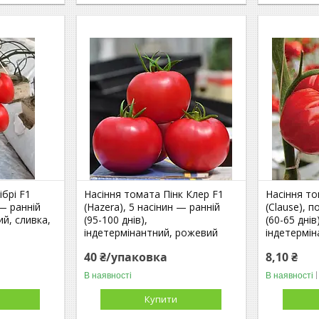
брі F1
Насіння томата Пінк Клер F1
Насіння т
— ранній
(Hazera), 5 насінин — ранній
(Clause), 
ий, сливка,
(95-100 днів),
(60-65 днів
індетермінантний, рожевий
індетермін
40 ₴/упаковка
8,10 ₴
В наявності
В наявності
Купити