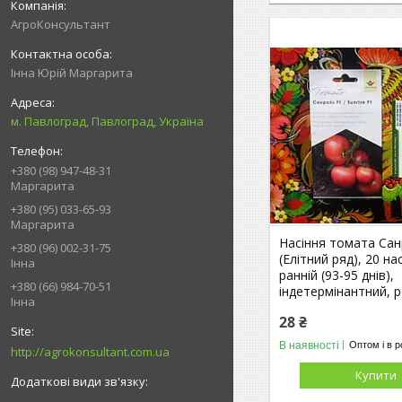
АгроКонсультант
Інна Юрій Маргарита
м. Павлоград, Павлоград, Україна
+380 (98) 947-48-31
Маргарита
+380 (95) 033-65-93
Маргарита
Насіння томата Сан
+380 (96) 002-31-75
(Елітний ряд), 20 н
Інна
ранній (93-95 днів),
+380 (66) 984-70-51
індетермінантний, 
Інна
28 ₴
В наявності
Оптом і в р
http://agrokonsultant.com.ua
Купити