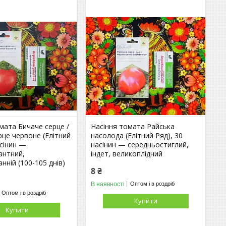
мата Бичаче серце /
Насіння томата Райська
це червоне (Елітний
насолода (Елітний Ряд), 30
асінин —
насінин — середньостиглий,
антний,
індет, великоплідний
нній (100-105 днів)
8 ₴
В наявності
Оптом і в роздріб
Оптом і в роздріб
Купити
Купити