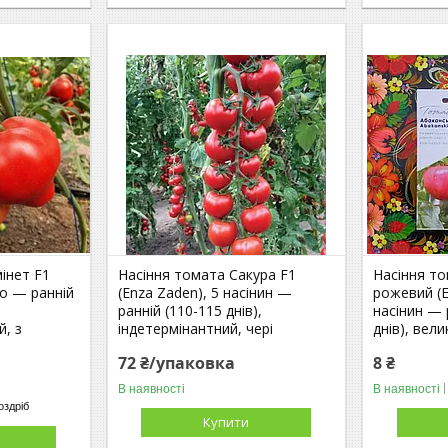
інет F1
Насіння томата Сакура F1
Насіння т
но — ранній
(Enza Zaden), 5 насінин —
рожевий (Е
ранній (110-115 днів),
насінин — 
й, з
індетермінантний, чері
днів), вел
72 ₴/упаковка
8 ₴
В наявності
В наявності
оздріб
Купити