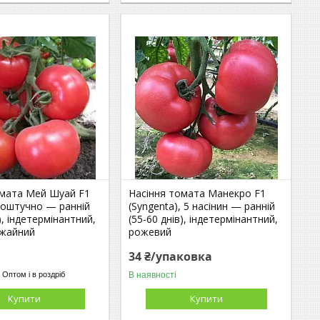
омата Мей Шуай F1
Насіння томата Манекро F1
 поштучно — ранній
(Syngenta), 5 насінин — ранній
), індетермінантний,
(55-60 днів), індетермінантний,
жайний
рожевий
34 ₴/упаковка
В наявності
Оптом і в роздріб
Купити
Купити