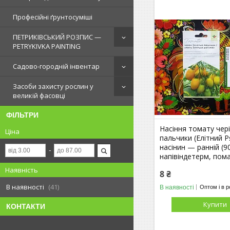
Професійні ґрунтосуміші
ПЕТРИКІВСЬКИЙ РОЗПИС —
PETRYKIVKA PAINTING
Садово-городній інвентар
Засоби захисту рослин у
великій фасовці
ФІЛЬТРИ
Насіння томату чері
Ціна
пальчики (Елітний Р
насінин — ранній (90
напівіндетерм, пом
Наявність
8 ₴
В наявності
41
В наявності
Оптом і в р
Купити
КОНТАКТИ