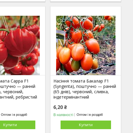
омата Сарра F1
Насіння томата Бакалар F1
поштучно — ранній
(Syngenta), поштучно — ранній
), червоний,
(65 днів), червоний, сливка,
антний, ребристий
індетермінантний
6,20 ₴
В наявності
Оптом і в роздріб
Оптом і в роздріб
Купити
Купити