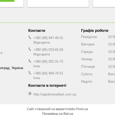
Графік роботи
Понеділок
10:0
+380 (98) 947-48-31
Маргарита
Вівторок
10:0
+380 (95) 033-65-93
Середа
10:0
та
Маргарита
Четвер
10:0
+380 (96) 002-31-75
Інна
Пʼятниця
10:0
оград, Україна
+380 (66) 984-70-51
Субота
Вих
Інна
Неділя
Вих
http://agrokonsultant.com.ua
Сайт створений на маркетплейсі
Prom.ua
Продавець на Bigl.ua