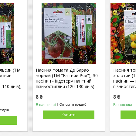
льсин (ТМ
Насіння томата Де Барао
Насіння т
насінин —
чорний (ТМ "Елітний Ряд"), 30
золотий (Т
насінин - індетермінантний,
насінин — 
-110 днів),
пізньостиглий (120-130 днів)
пізньостиг
8 ₴
8 ₴
В наявності
В наявності
Оптом і в роздріб
оздріб
Купити