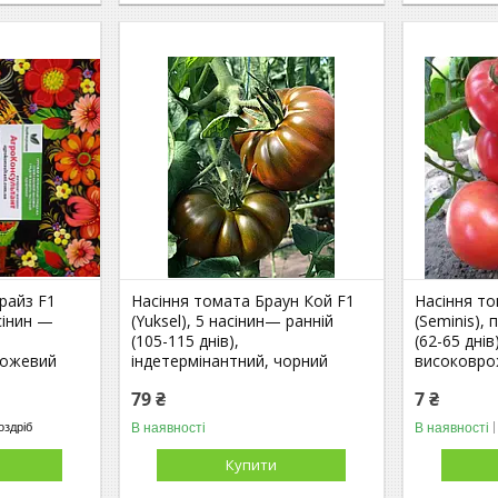
райз F1
Насіння томата Браун Кой F1
Насіння т
асінин —
(Yuksel), 5 насінин— ранній
(Seminis),
(105-115 днів),
(62-65 днів
рожевий
індетермінантний, чорний
високовро
79 ₴
7 ₴
В наявності
В наявності
оздріб
Купити