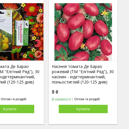
омата Де Барао
Насіння томата Де Барао
М "Елітний Ряд"), 30
рожевий (ТМ "Елітний Ряд"), 30
індетермінантний,
насінин - індетермінантний,
лий (120-125 днів)
пізньостиглий (120-125 днів)
8 ₴
В наявності
Оптом і в роздріб
Оптом і в роздріб
Купити
Купити