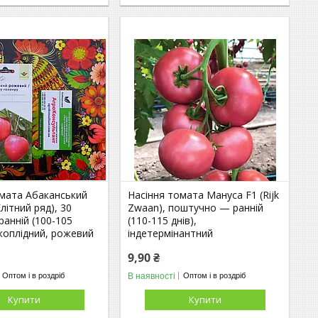
омата Абаканський
Насіння томата Мануса F1 (Rijk
літний ряд), 30
Zwaan), поштучно — ранній
ранній (100-105
(110-115 днів),
икоплідний, рожевий
індетермінантний
9,90 ₴
В наявності
Оптом і в роздріб
Оптом і в роздріб
Купити
Купити