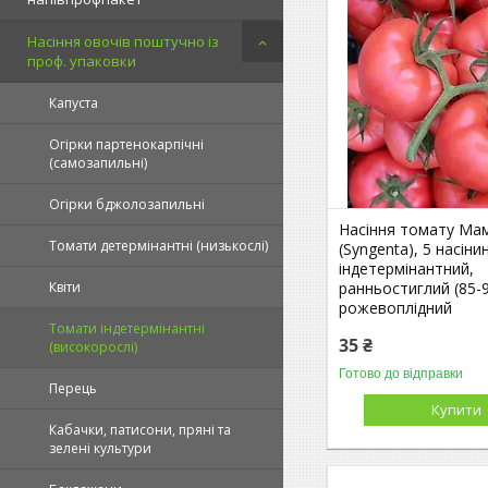
Насіння овочів поштучно із
проф. упаковки
Капуста
Огірки партенокарпічні
(самозапильні)
Огірки бджолозапильні
Насіння томату Ма
Томати детермінантні (низькослі)
(Syngenta), 5 насін
індетермінантний,
ранньостиглий (85-9
Квіти
рожевоплідний
Томати індетермінантні
35 ₴
(високорослі)
Готово до відправки
Перець
Купити
Кабачки, патисони, пряні та
зелені культури