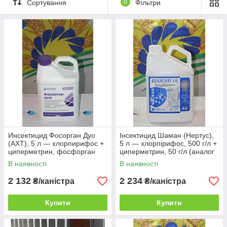
Сортування
0
Фільтри
Инсектицид Фосорган Дуо
Інсектицид Шаман (Нертус),
(АХТ), 5 л — хлорпирифос +
5 л — хлорпірифос, 500 г/л +
циперметрин, фосфорган
циперметрин, 50 г/л (аналог
(аналог Нурел Д, Шамана)
Нурел Д, Фосорган Дуо)
В наявності
В наявності
2 132
2 234
₴/каністра
₴/каністра
Купити
Купити