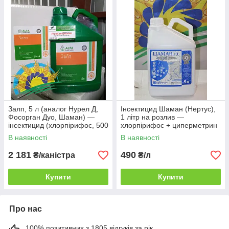
Залп, 5 л (аналог Нурел Д,
Інсектицид Шаман (Нертус),
Фосорган Дуо, Шаман) —
1 літр на розлив —
інсектицид (хлорпірифос, 500
хлорпірифос + циперметрин
г/л + циперметрин, 50 г/л)
(аналог Нурел Д, Фосорган
В наявності
В наявності
Дуо)
2 181
490
₴/каністра
₴/л
Купити
Купити
Про нас
100% позитивних з 1805 відгуків за рік