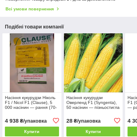
Всі умови повернення
Подібні товари компанії
Насіння кукурудзи Ніколь
Насіння кукурудзи
Насі
F1 / Nicol F1 (Clause), 5
Оверленд F1 (Syngenta),
F1 (
000 насінин — рання (70-
50 насінин — пізньостигла
— ра
72 дні), суперсолодка
(83 дні), типу SH2
супе
кукурудза, біла
(суперсолодка)
жовт
4 938
28
4 3
₴/упаковка
₴/упаковка
Купити
Купити