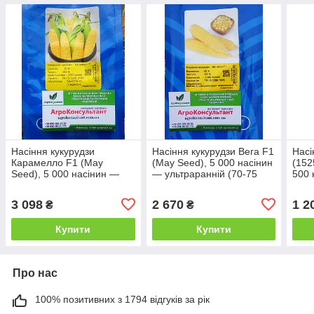
Насіння кукурудзи
Насіння кукурудзи Вега F1
Насі
Карамелло F1 (May
(May Seed), 5 000 насінин
(152
Seed), 5 000 насінин —
— ультраранній (70-75
500 
ультрарання (60-65 днів),
днів), суперсолодка,
72 д
суперсолодка
цукрова
SH2
3 098
2 670
1 2
₴
₴
Купити
Купити
Про нас
100% позитивних з 1794 відгуків за рік