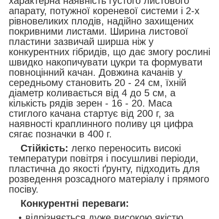
характерна наявність густого листового
апарату, потужної кореневої системи і 2-х
рівновеликих плодів, надійно захищених
покривними листами. Ширина листової
пластини зазвичай ширша ніж у
конкурентних гібридів, що дає змогу рослині
швидко накопичувати цукри та формувати
повноцінний качан. Довжина качанів у
середньому становить 20 - 24 см, їхній
діаметр коливається від 4 до 5 см, а
кількість рядів зерен - 16 - 20. Маса
стиглого качана стартує від 200 г, за
наявності краплинного поливу ця цифра
сягає позначки в 400 г.
Стійкість:
легко переносить високі
температури повітря і посушливі періоди,
пластична до якості ґрунту, підходить для
розведення розсадного матеріалу і прямого
посіву.
Конкурентні переваги:
відрізняється дуже високою якістю