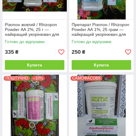
Різопон жовтий / Rhizopon
Препарат Різопон / Rhizopon
Powder АА 2%, 25 г —
Powder АА 1%, 25 грам —
найкращий укорінювач для
найкращий укорінювач для
рослин, Rhizopon BV
рослин, Rhizopon BV
Готово до відправки
Готово до відправки
335
250
₴
₴
Купити
Купити
ПОШТУЧНО
–10%
САМОФАСОВК