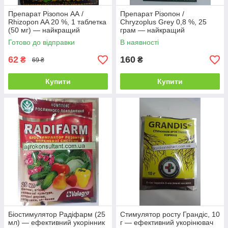
Препарат Різопон АА /
Препарат Різопон /
Rhizopon AA 20 %, 1 таблетка
Chryzoplus Grey 0,8 %, 25
(50 мг) — найкращий
грам — найкращий
укорінювач для рослин,
укорінювач для квіткових
Готово до відправки
В наявності
Rhizopon BV
культур, Rhizopon BV
62
160
₴
₴
69 ₴
Купити
Купити
Біостимулятор Радіфарм (25
Стимулятор росту Грандіс, 10
мл) — ефективний укорінник
г — ефективний укорінювач