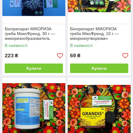
Біопрепарат МІКОРИЗА
Біопрепарат МІКОРИЗА
гриба МикоФренд, 30 г —
гриба МікоФренд, 10 г —
микоризообразователь
мікоризоутворювач
(симбіотичний) препарат
(симбіотичний препарат)
В наявності
В наявності
223
69
₴
₴
Купити
Купити