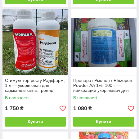
Стимулятор росту Радіфарм,
Препарат Різопон / Rhizopon
1 л — укорінювач для
Powder АА 1%, 100 г —
саджанців квітів, троянд,
найкращий укорінювач для
дерев, хвойних і овочевих
рослин, Rhizopon BV
В наявності
В наявності
культур
1 750
1 080
₴
₴
Купити
Купити