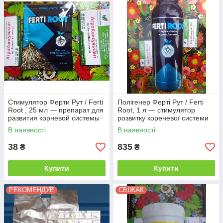
Стимулятор Ферти Рут / Ferti
Полігенер Ферті Рут / Ferti
Root , 25 мл — препарат для
Root, 1 л — стимулятор
развития корневой системы
розвитку кореневої системи
В наявності
В наявності
38
835
₴
₴
Купити
Купити
РЕКОМЕНДУЕ
СВІЖАК