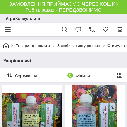
ЗАМОВЛЕННЯ ПРИЙМАЄМО ЧЕРЕЗ КОШИК
Робіть заказ - ПЕРЕДЗВОНИМО
АгроКонсультант
Товари та послуги
Засоби захисту рослин
Стимулято
Укорінювачі
Сортування
0
Фільтри