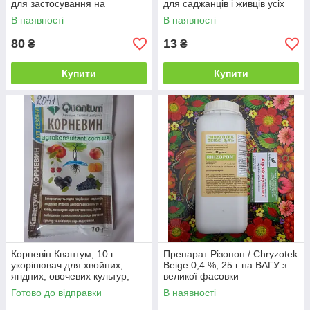
для застосування на
для саджанців і живців усіх
саджанців, квітах, овочевих
видів рослин
В наявності
В наявності
культур
80
13
₴
₴
Купити
Купити
Корневін Квантум, 10 г —
Препарат Різопон / Chryzotek
укорінювач для хвойних,
Beige 0,4 %, 25 г на ВАГУ з
ягідних, овочевих культур,
великої фасовки —
квітів, держаків.
укорінювач для квіткових
Готово до відправки
В наявності
культур