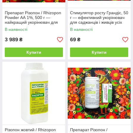
Препарат Різопон / Rhizopon
Стимулятор росту Грандіс, 50
Powder АА 1%, 500 г —
г — ефективний укорінювач
найкращий укорінювач для
для саджанців і живців усіх
рослин, Rhizopon BV
видів рослин
В наявності
В наявності
3 989
69
₴
₴
Купити
Купити
Різопон жовтий / Rhizopon
Препарат Різопон /