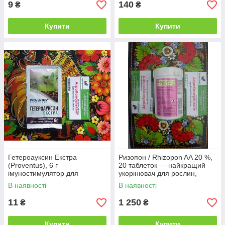
9
140
₴
₴
Купити
Купити
Гетероауксин Екстра
Ризопон / Rhizopon AA 20 %,
(Proventus), 6 г —
20 таблеток — найкращий
імуностимулятор для
укорінювач для рослин,
укорінення живців, саджанців,
Rhizopon BV
В наявності
В наявності
бульб і цибулин
11
1 250
₴
₴
Купити
Купити