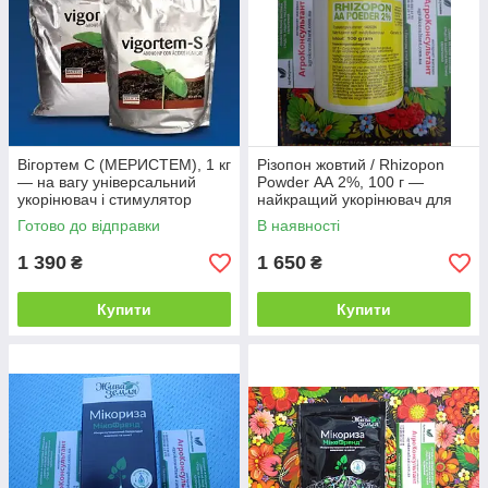
Вігортем С (МЕРИСТЕМ), 1 кг
Різопон жовтий / Rhizopon
— на вагу універсальний
Powder АА 2%, 100 г —
укорінювач і стимулятор
найкращий укорінювач для
росту для рослин радифарм
рослин, Rhizopon BV
Готово до відправки
В наявності
1 390
1 650
₴
₴
Купити
Купити