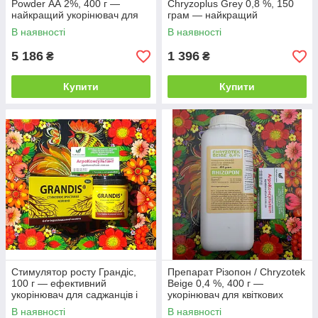
Powder АА 2%, 400 г —
Chryzoplus Grey 0,8 %, 150
найкращий укорінювач для
грам — найкращий
рослин, Rhizopon BV
укорінювач для квіткових
В наявності
В наявності
культур, Rhizopon BV
5 186
1 396
₴
₴
Купити
Купити
Стимулятор росту Грандіс,
Препарат Різопон / Chryzotek
100 г — ефективний
Beige 0,4 %, 400 г —
укорінювач для саджанців і
укорінювач для квіткових
живців усіх видів рослин
культур
В наявності
В наявності