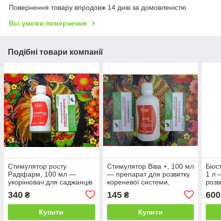
Повернення товару впродовж 14 днів за домовленістю
Всі умови повернення
Подібні товари компанії
Стимулятор росту
Стимулятор Віва +, 100 мл
Біос
Радіфарм, 100 мл —
— препарат для розвитку
1 л 
укорінювач для саджанців
кореневої системи,
розв
квітів, троянд, дерев,
відновлення родючості
сист
340
145
600
₴
₴
хвойних і овочевих культур
ґрунту
родю
Купити
Купити