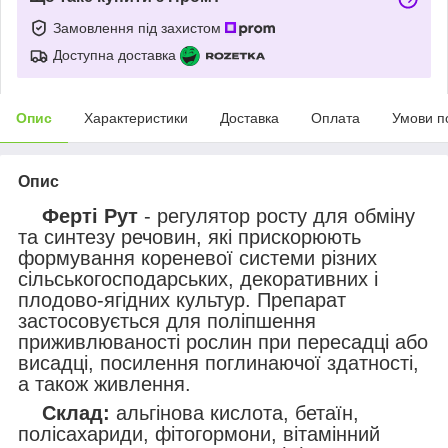
Замовлення під захистом
Доступна доставка
Опис
Характеристики
Доставка
Оплата
Умови п
Опис
Ферті Рут
- регулятор росту для обміну
та синтезу речовин, які прискорюють
формування кореневої системи різних
сільськогосподарських, декоративних і
плодово-ягідних культур. Препарат
застосовується для поліпшення
приживлюваності рослин при пересадці або
висадці, посилення поглинаючої здатності,
а також живлення.
Склад:
альгінова кислота, бетаїн,
полісахариди, фітогормони, вітамінний