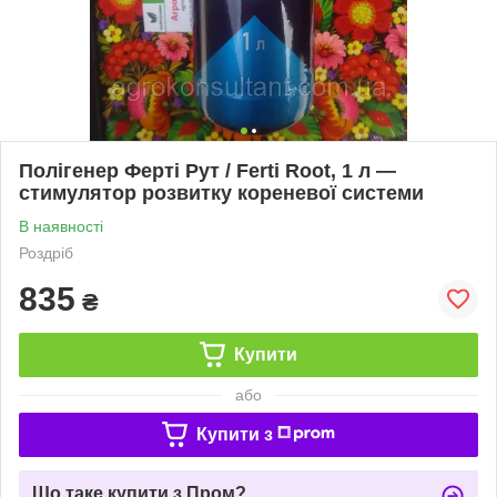
Полігенер Ферті Рут / Ferti Root, 1 л —
стимулятор розвитку кореневої системи
В наявності
Роздріб
835
₴
Купити
або
Купити з
Що таке купити з Пром?