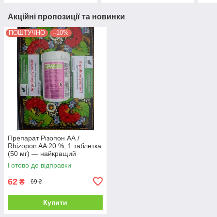
Акційні пропозиції та новинки
ПОШТУЧНО
–10%
Препарат Різопон АА /
Rhizopon AA 20 %, 1 таблетка
(50 мг) — найкращий
укорінювач для рослин,
Готово до відправки
Rhizopon BV
62
₴
69 ₴
Купити