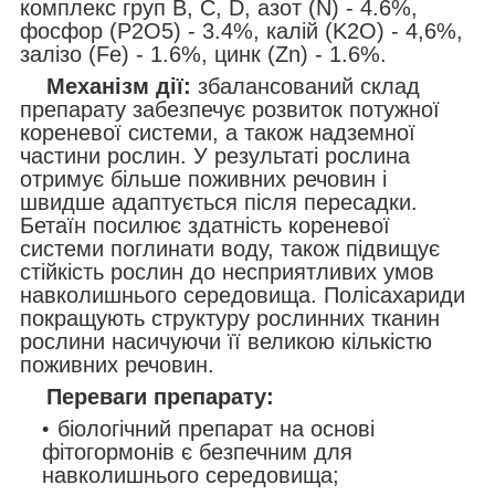
комплекс груп B, C, D, азот (N) - 4.6%,
фосфор (P2O5) - 3.4%, калій (K2O) - 4,6%,
залізо (Fe) - 1.6%, цинк (Zn) - 1.6%.
Механізм дії:
збалансований склад
препарату забезпечує розвиток потужної
кореневої системи, а також надземної
частини рослин. У результаті рослина
отримує більше поживних речовин і
швидше адаптується після пересадки.
Бетаїн посилює здатність кореневої
системи поглинати воду, також підвищує
стійкість рослин до несприятливих умов
навколишнього середовища. Полісахариди
покращують структуру рослинних тканин
рослини насичуючи її великою кількістю
поживних речовин.
Переваги препарату:
біологічний препарат на основі
фітогормонів є безпечним для
навколишнього середовища;