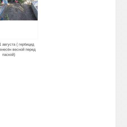
1 августа ( гербицид
внесён весной перед
паской)