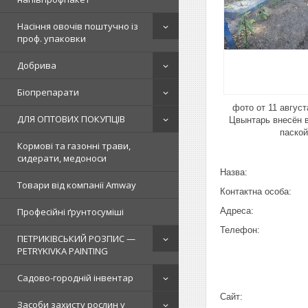
Насіння овочів поштучно із
проф. упаковки
Добрива
Біопрепарати
фото от 11 август
ДЛЯ ОПТОВИХ ПОКУПЦІВ
Цвынтарь внесён 
паской
Кормові та газонні трави,
сидерати, медоноси
Товари від компанії Amway
Професійні ґрунтосуміші
ПЕТРИКІВСЬКИЙ РОЗПИС —
PETRYKIVKA PAINTING
Садово-городній інвентар
Засоби захисту рослин у