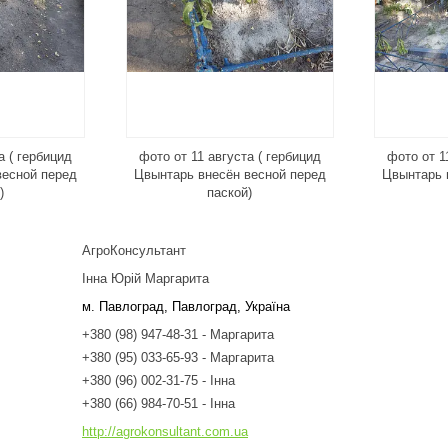
а ( гербицид
фото от 11 августа ( гербицид
фото от 1
весной перед
Цвынтарь внесён весной перед
Цвынтарь 
)
паской)
АгроКонсультант
Інна Юрій Маргарита
м. Павлоград, Павлоград, Україна
+380 (98) 947-48-31
Маргарита
+380 (95) 033-65-93
Маргарита
+380 (96) 002-31-75
Інна
+380 (66) 984-70-51
Інна
http://agrokonsultant.com.ua