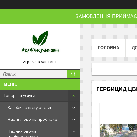
ЗАМОВЛЕННЯ ПРИЙМАЄМО
ГОЛОВНА
Д
АгроКонсультант
ГЕРБИЦИД Ц
Товары и услуги
Засоби захисту рослин
Насіння овочів профпакет
Насіння овочів
напівпрофпакет