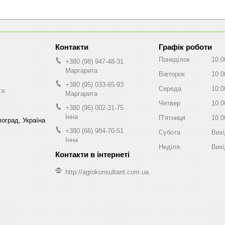
Графік роботи
Понеділок
10:0
+380 (98) 947-48-31
Маргарита
Вівторок
10:0
+380 (95) 033-65-93
Середа
10:0
та
Маргарита
Четвер
10:0
+380 (96) 002-31-75
Інна
Пʼятниця
10:0
оград, Україна
+380 (66) 984-70-51
Субота
Вих
Інна
Неділя
Вих
http://agrokonsultant.com.ua