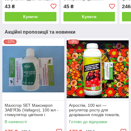
комах-запилювачів
зав'язування плодів
росл
43
45
246
₴
₴
післ
Купити
Купити
Акційні пропозиції та новинки
–10%
–9%
Махісгор SET Максикроп
Агростім, 100 мл —
ЗАВ'ЯЗЬ (Vallagro), 100 мл -
регулятор росту для
стимулятор цвітіння і
дозрівання плодів томатів,
зав'язування плодів препарат
томату, полуниці, яблуку,
В наявності
Готово до відправки
вишні дозрівач препарат
Агростим