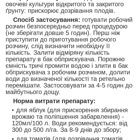
овочеві культури відкритого та закритого
ґрунту: прискорює дозрівання плодів.
Спосіб застосування:
готувати робочий
розчин безпосередньо перед процедурою
(не зберігати довше 5 годин). Перш ніж
приступити до приготування робочого
розчину, слід визначити необхідну її
кількість. Залити відміряну кількість
препарату в бак обприскувача. Порожню
ємність тричі промити водою і злити в бак
обприскувача з робочим розчином, долити
води до визначеної кількості та ретельно
перемішати. Застосовувати за 4-5 годин до
майбутнього дощу.
Норма витрати препарату:
для яблук (для прискорення збирання
врожаю та поліпшення забарвлення) -
120мл/100 л. Води рекомендується: від
300 до 500 л/га. За 8-9 днів до збору;
для томатів (для дозрівання томатів