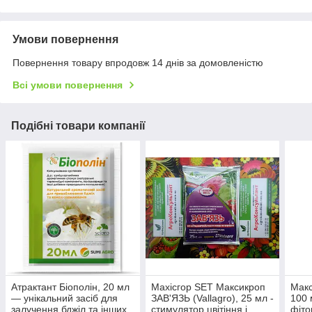
Умови повернення
Повернення товару впродовж 14 днів за домовленістю
Всі умови повернення
Подібні товари компанії
Атрактант Біополін, 20 мл
Махісгор SET Максикроп
Макс
— унікальний засіб для
ЗАВ'ЯЗЬ (Vallagro), 25 мл -
100 
залучення бджіл та інших
стимулятор цвітіння і
фіто