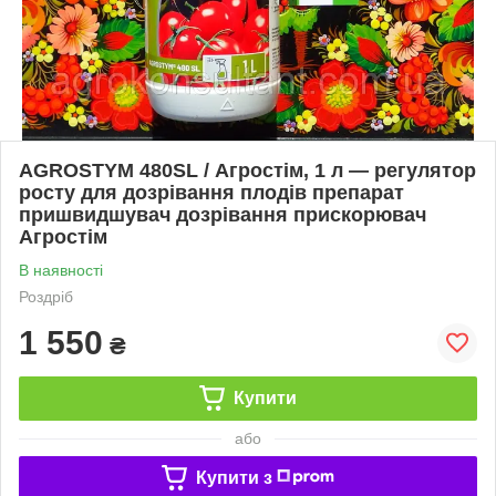
AGROSTYM 480SL / Агростім, 1 л — регулятор
росту для дозрівання плодів препарат
пришвидшувач дозрівання прискорювач
Агростім
В наявності
Роздріб
1 550
₴
Купити
або
Купити з