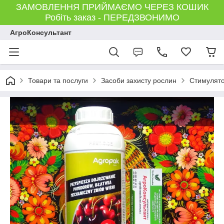
ЗАМОВЛЕННЯ ПРИЙМАЄМО ЧЕРЕЗ КОШИК
Робіть заказ - ПЕРЕДЗВОНИМО
АгроКонсультант
Товари та послуги
Засоби захисту рослин
Стимулято