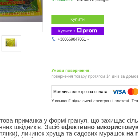
Купити
Купити з
+380669847051
повернення товару протягом 14 днів
за домо
У компанії підключені електронні платежі. Те
отова приманка у формі гранул, що захищає сіль
яних шкідників. Засіб
ефективно використову
отянки), личинок хруща та садових мурашок
на 