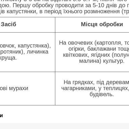
ою. Першу обробку проводити за 5-10 днів до п
дів капустянки, в період їхнього розмноження (т
Засіб
Місця обробки
На овочевих (картопля, т
вчок, капустянка),
огірки, баклажани тощ
ротяник), личинка
квіткових, ягідних (полу
хруща.
малина) культур.
На грядках, під деревам
ові мурахи
чагарниками, у теплицях,
будівель.
и