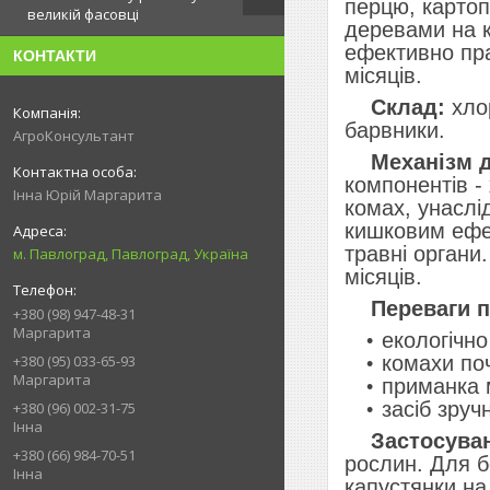
перцю, картопл
великій фасовці
деревами на к
ефективно пра
КОНТАКТИ
місяців.
Склад:
хлор
барвники.
АгроКонсультант
Механізм ді
компонентів -
Інна Юрій Маргарита
комах, унаслі
кишковим ефек
травні органи
м. Павлоград, Павлоград, Україна
місяців.
Переваги п
+380 (98) 947-48-31
Маргарита
екологічн
комахи по
+380 (95) 033-65-93
Маргарита
приманка 
засіб зруч
+380 (96) 002-31-75
Інна
Застосуван
+380 (66) 984-70-51
рослин. Для б
Інна
капустянки на 