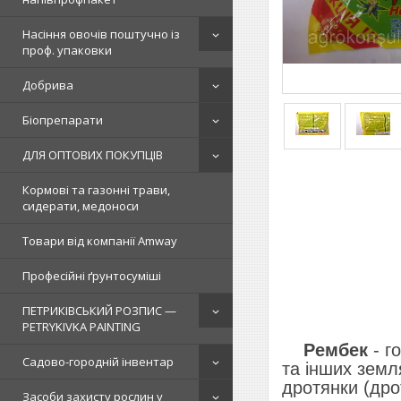
Насіння овочів поштучно із
проф. упаковки
Добрива
Біопрепарати
ДЛЯ ОПТОВИХ ПОКУПЦІВ
Кормові та газонні трави,
сидерати, медоноси
Товари від компанії Amway
Професійні ґрунтосуміші
ПЕТРИКІВСЬКИЙ РОЗПИС —
PETRYKIVKA PAINTING
Рембек
- г
Садово-городній інвентар
та інших земл
дротянки (др
Засоби захисту рослин у