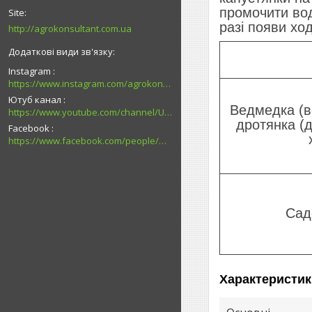
промочити вод
разі появи хо
http://agrokonsultant.com.ua
Instagram
https://www.instagram.com/agrokonsultant.com.ua
Ютуб канал
Ведмедка (во
https://www.youtube.com/channel/UCsMskbYs7K45z-_p_4_grmQ
дротянка (д
Facebook
https://www.facebook.com/people/%D0%90%D0%B3%D1%80%D0%BE%D0%BA%D0%BE%D0%BD%D1%81%D1%83%D0%BB%D1%8C%D1%82%D0%B0%D0%BD%D1%82-%D0%9F%D0%B0%D0%B2%D0%BB%D0%BE%D0%B3%D1%80%D0%B0%D0%B4/100027726794989/
Сад
Характеристик