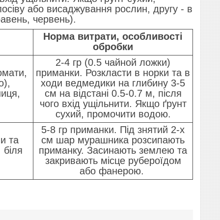
осіву або висаджування рослин, другу - в
равень, червень).
Норма витрати, особливості
обробки
2-4 гр (0.5 чайной ложки)
омати,
приманки. Розкласти в норки та в
о),
ходи ведмедики на глибину 3-5
ниця,
см на відстані 0.5-0.7 м, після
чого вхід ущільнити. Якщо ґрунт
сухий, промочити водою.
5-8 гр приманки. Під знятий 2-х
и та
см шар мурашника розсипають
 біля
приманку. Засинають землею та
закривають місце рубероїдом
або фанерою.