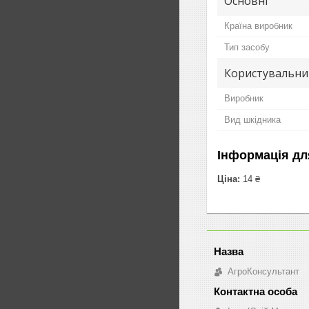
Основні
Країна виробник
Тип засобу
Користувальни
Виробник
Вид шкідника
Інформація дл
Ціна:
14 ₴
АгроКонсультант