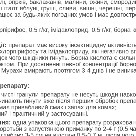
і, огірків, баклажанів, малини, ожини, смородин
шталт яблуні, груші, сливи, вишні, черешні, пе
цює за будь-яких погодних умов і має довгостро
пірифос, 0.5 г/кг, імідаклоприд, 0.5 г/кг, борна 
ї:
препарат має високу інсектицидну активність
 хлорпірифосу та імідаклоприду, які негативно
док чого шкідники гинуть. Борна кислота є силь
том. При досягненні певної концентрації борної
. Мурахи вмирають протягом 3-4 днів і не виник
репарату:
о чисті гранули препарату не несуть шкоди нав
чинають гинути вже після перших обробок преп
має привабливий смак і запах для комах;
ний і практичний у застосуванні.
ня:
одна упаковка цього препарату розрахована
оротьби з капустянкою приманку по 2-4 г (0.5 ча
глибину 3-5 см на відстані 0.5-0.7 м, після чого