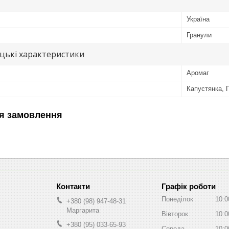
Україна
Гранули
цькі характеристики
Аромаг
Капустянка, 
я замовлення
Графік роботи
Понеділок
10:0
+380 (98) 947-48-31
Маргарита
Вівторок
10:0
+380 (95) 033-65-93
Середа
10:0