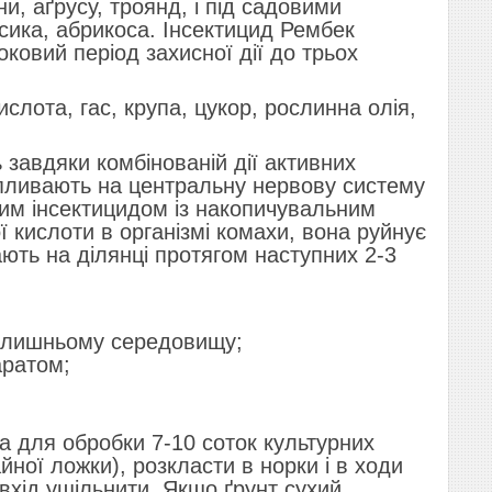
и, аґрусу, троянд, і під садовими
рсика, абрикоса. Інсектицид Рембек
ковий період захисної дії до трьох
кислота, гас, крупа, цукор, рослинна олія,
 завдяки комбінованій дії активних
 впливають на центральну нервову систему
ним інсектицидом із накопичувальним
 кислоти в організмі комахи, вона руйнує
ають на ділянці протягом наступних 2-3
колишньому середовищу;
аратом;
 для обробки 7-10 соток культурних
йної ложки), розкласти в норки і в ходи
 вхід ущільнити. Якщо ґрунт сухий,