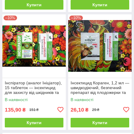
Купити
Купити
–10%
–10%
Інспіратор (аналог Ініціатор),
Інсектицид Кораген, 1,2 мл —
15 таблеток — інсектицид
швидкодіючий, безпечний
для захисту від шкідників та
препарат від плодожерки та
прискорення росту препарат
колорадського жука
В наявності
В наявності
таблетки
135,90
26,10
₴
₴
151 ₴
29 ₴
Купити
Купити