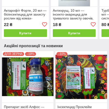
Актарофіт Форте, 20 мл —
Антихрущ, 10 мл —
Турб
біоінсектицид для захисту
інсекто-акарицид для
мл —
рослин від комах-
тривалого захисту овочів,
сист
шкідників (аналог Актофіт,
плодових дерев і
довг
22
18
80
₴
₴
Актоцид) препарат,
чагарників
овоч
інсектицид
квіті
Купити
Купити
Акційні пропозиції та новинки
ДЛЯ ЗЕРНА
–19%
–10%
Препарат засіб Алфос —
Інсектицид Проклейм