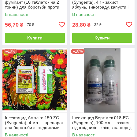
фумігант (10 таблеток на 2
(Syngenta), 4 г - захист
тонни) для боротьби проти
яблунь, винограду, капусти і
амбарних шкідників і кротів
томатів від листогризучих
В наявності
В наявності
шкідників
56,70
28,80
₴
₴
70 ₴
32 ₴
Купити
Купити
–10%
–10%
Інсектицид Ампліго 150 ZC
Інсектицид Вертімек 018-ЕС
(Syngenta), 4 мл — препарат
(Syngenta), 100 мл — захист
для боротьби з шкідниками
від шкідників і кліщів на перці,
баклажані, полуниці
В наявності
В наявності