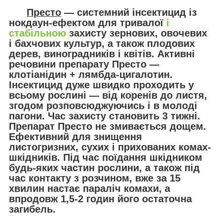
Престо
— системний інсектицид із
нокдаун-ефектом для тривалої
і
стабільною
захисту зернових, овочевих
і бахчових культур, а також плодових
дерев, виноградників і квітів. Активні
речовини препарату Престо —
клотіанідин + лямбда-цигалотин.
Інсектицид дуже швидко проходить у
всьому рослині — від коренів до листя,
згодом розповсюджуючись і в молоді
пагони. Час захисту становить 3 тижні.
Препарат Престо не змивається дощем.
Ефективний для знищення
листогризних, сухих і прихованих комах-
шкідників. Під час поїдання шкідником
будь-яких частин рослини, а також під
час контакту з розчином, вже за 15
хвилин настає параліч комахи, а
впродовж 1,5-2 годин його остаточна
загибель.