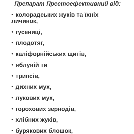
Препарат Престоефективний від:
колорадських жуків та їхніх
личинок,
гусениці,
плодотяг,
каліфорнійських щитів,
яблуній ти
трипсів,
дихних мух,
лукових мух,
горохових зернодів,
хлібних жуків,
бурякових блошок,