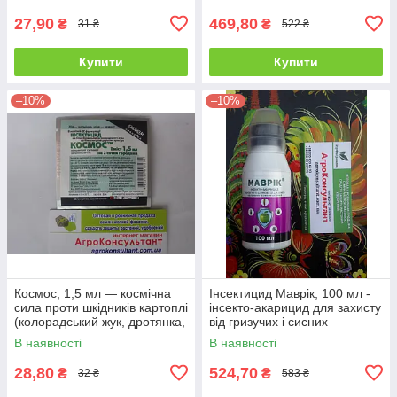
27,90
469,80
₴
₴
31 ₴
522 ₴
Купити
Купити
–10%
–10%
Космос, 1,5 мл — космічна
Інсектицид Маврік, 100 мл -
сила проти шкідників картоплі
інсекто-акарицид для захисту
(колорадський жук, дротянка,
від гризучих і сисних
попелиця)
шкідників Безпечний для
В наявності
В наявності
бджіл
28,80
524,70
₴
₴
32 ₴
583 ₴