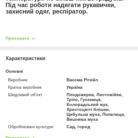
Під час роботи надягати рукавички,
захисний одяг, респіратор.
Приховати
Характеристики
Основні
Виробник
Вассма Рітейл
Країна виробник
Україна
Шкідливий об'єкт
Плодожерки, Листовійки,
Тріпс, Гусениця,
Колорадський жук,
Хрестоцвіті блішки,
Цибульна муха, Попелиця,
Вишнева муха
Оброблювані культури
Сад, город
Приховати