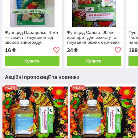
Фунгіцид Парацельс, 4 мл
Фунгіцид Сальто, 30 мл —
Фунг
— захист і лікування від
препарат для захисту та
Фал
хвороб винограду,
лікування різних овочевих
найк
плодово-ягідних,
культур, плодових, ягідних
захи
16
34
199
₴
₴
цукрового буряка
і хвойних
цукр
зерн
Купити
Купити
Акційні пропозиції та новинки
–13%
–13%