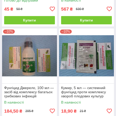
Готово до відправки
В наявності
борошнистої роси
препарат
45
567
₴
₴
50 ₴
630 ₴
Купити
Купити
–10%
–10%
Фунгіцид Джерело, 100 мл —
Кумир, 5 мл — системний
засіб від комплексу багатьох
фунгіцид проти комплексу
грибкових інфекцій
хвороб плодових культур
В наявності
В наявності
184,50
18,90
₴
₴
205 ₴
21 ₴