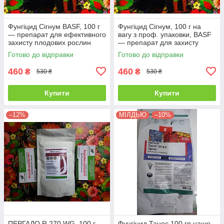
Фунгіцид Сігнум BASF, 100 г
Фунгіцид Сігнум, 100 г на
— препарат для ефективного
вагу з проф. упаковки, BASF
захисту плодових рослин
— препарат для захисту
(Сигнум) Н
плодових рослин, полуниці
Готово до відправки
Готово до відправки
basf сигнум
460
460
₴
₴
530 ₴
530 ₴
Купити
Купити
–12%
МІЛДЬЮ
–10%
ПЕРГАДО R 270 WG, 100 г —
Фунгіцид Танос 100 гр наше