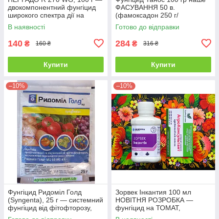
двокомпонентний фунгіцид
ФАСУВАННЯ 50 в.
широкого спектра дії на
(фамоксадон 250 г/
виноград
л+цимоксаніл 250 г/л)
В наявності
Готово до відправки
системний препарат для
винограду, томату,
140
284
₴
₴
160 ₴
316 ₴
Купити
Купити
–10%
–10%
Фунгіцид Ридоміл Голд
Зорвек Інкантия 100 мл
(Syngenta), 25 г — системний
НОВІТНЯ РОЗРОБКА —
фунгіцид від фітофторозу,
фунгіцид на ТОМАТ,
мілдью і несправжньої
КАРТОПЛЯ і ВИНОГРАД