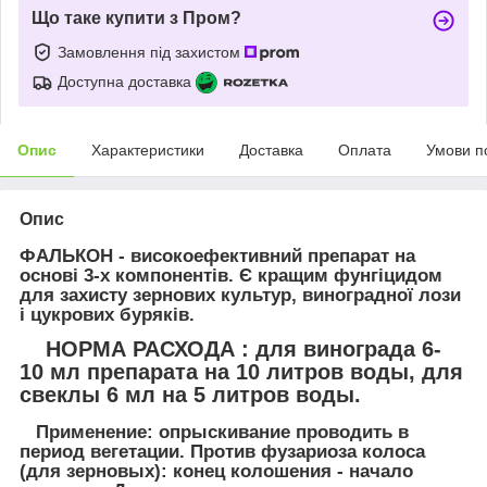
Що таке купити з Пром?
Замовлення під захистом
Доступна доставка
Опис
Характеристики
Доставка
Оплата
Умови п
Опис
ФАЛЬКОН
- високоефективний препарат
на
основі 3-х компонентів
. Є кращим фунгіцидом
для захисту зернових культур, виноградної лози
і цукрових буряків.
НОРМА РАСХОДА : для винограда 6-
10 мл препарата на 10 литров воды, для
свеклы 6 мл на 5 литров воды.
Применение:
опрыскивание проводить в
период вегетации. Против фузариоза колоса
(для зерновых): конец колошения - начало