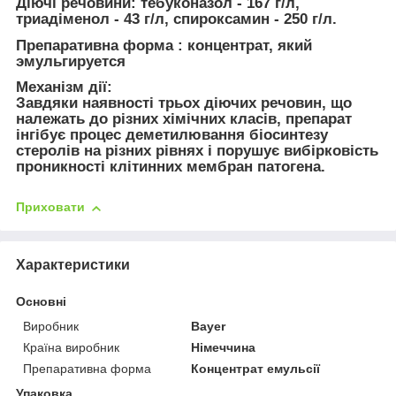
Діючі речовини:
тебуконазол - 167 г/л,
триадіменол - 43 г/л, спироксамин - 250 г/л.
Препаративна форма
: концентрат, який
эмульгируется
Механізм дії:
Завдяки наявності трьох діючих речовин, що
належать до різних хімічних класів, препарат
інгібує процес деметилювання біосинтезу
стеролів на різних рівнях і порушує вибірковість
проникності клітинних мембран патогена.
Приховати
Характеристики
Основні
Виробник
Bayer
Країна виробник
Німеччина
Препаративна форма
Концентрат емульсії
Упаковка