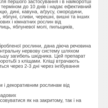
сля першого застосування і в найкоротші
ї терміном до 10 днів і надає ефективний
ерцю, дині, кавуна, аґрусу, смородини,
 яблуні, сливи, черешні, вишні та інших
ових і кімнатних рослин від
лиць, яблуневої молі, пильщиків,
бробленої рослини, дана діюча речовина
центральну нервову систему шляхом
льшу загибель шкідника. Цей препарат
оротьбі з кліщами. Кліщі втрачають
ться через 2-3 дні через інгібування
м і декоративним рослинам від
ладових
совуватися як на закритому, так і на