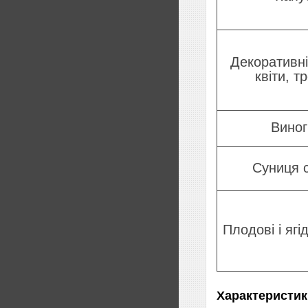
Декоративні
квіти, т
Виног
Суниця 
Плодові і ягі
Характеристик