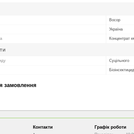
Восор
Україна
а
Концентрат е
ути
иду
Суцільного
Біоінсектици
я замовлення
Графік роботи