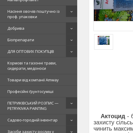
Насіння овочів поштучно із
проф. упаковки
Добрива
Біопрепарати
ДЛЯ ОПТОВИХ ПОКУПЦІВ
Кормові та газонні трави,
сидерати, медоноси
Товари від компанії Amway
Професійні ґрунтосуміші
ПЕТРИКІВСЬКИЙ РОЗПИС —
PETRYKIVKA PAINTING
Актоцид
- 
Садово-городній інвентар
захисту сільс
чинить максим
Засоби захисту рослин у