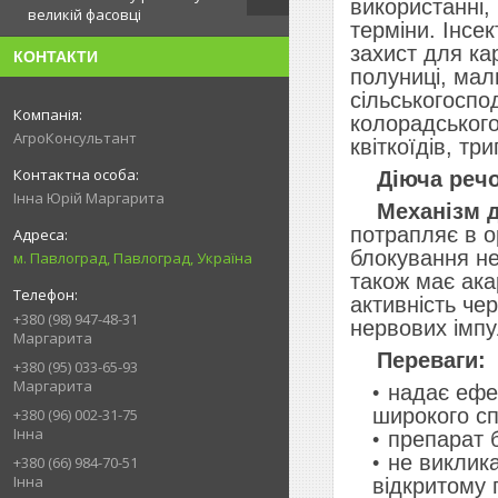
використанні,
великій фасовці
терміни. Інсе
захист для кар
КОНТАКТИ
полуниці, мал
сільськогоспо
колорадського
АгроКонсультант
квіткоїдів, тр
Діюча речо
Інна Юрій Маргарита
Механізм д
потрапляє в о
блокування не
м. Павлоград, Павлоград, Україна
також має ака
активність чер
+380 (98) 947-48-31
нервових імпу
Маргарита
Переваги:
+380 (95) 033-65-93
Маргарита
надає ефе
широкого сп
+380 (96) 002-31-75
Інна
препарат б
не виклика
+380 (66) 984-70-51
Інна
відкритому 