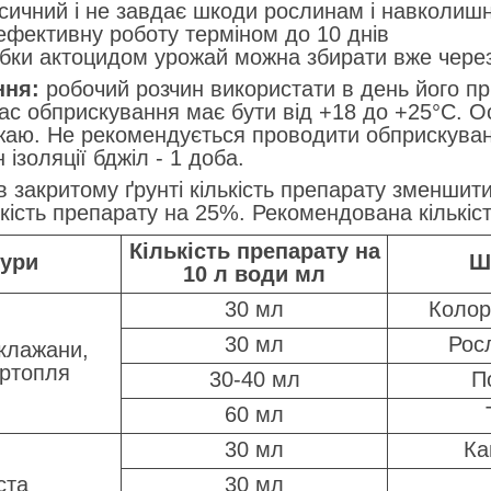
ксичний і не завдає шкоди рослинам і навколи
ефективну роботу терміном до 10 днів
обки актоцидом урожай можна збирати вже через
ння:
робочий розчин використати в день його п
час обприскування має бути від +18 до +25°C. 
аю. Не рекомендується проводити обприскуванн
 ізоляції бджіл - 1 доба.
закритому ґрунті кількість препарату зменшити
кість препарату на 25%. Рекомендована кількіст
Кількість препарату на
тури
Ш
10 л води мл
30 мл
Колор
30 мл
Росл
клажани,
артопля
30-40 мл
П
60 мл
30 мл
Ка
ста
30 мл