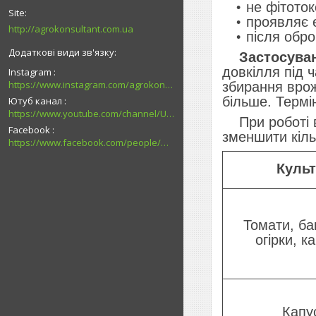
не фітото
проявляє 
http://agrokonsultant.com.ua
після обр
Застосува
довкілля під 
Instagram
https://www.instagram.com/agrokonsultant.com.ua
збирання врож
більше. Термін
Ютуб канал
https://www.youtube.com/channel/UCsMskbYs7K45z-_p_4_grmQ
При роботі в 
Facebook
зменшити кіль
https://www.facebook.com/people/%D0%90%D0%B3%D1%80%D0%BE%D0%BA%D0%BE%D0%BD%D1%81%D1%83%D0%BB%D1%8C%D1%82%D0%B0%D0%BD%D1%82-%D0%9F%D0%B0%D0%B2%D0%BB%D0%BE%D0%B3%D1%80%D0%B0%D0%B4/100027726794989/
Куль
Томати, ба
огірки, к
Капу