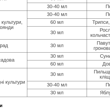
30-40 мл
П
30-40 мл
П
 культури,
60 мл
Трипси,
роянди
Росл
30 мл
кольчас
Павут
рад
30 мл
гронов
30 мл
Сун
садова
60 мл
До
Пильщи
30 мл
кліщ
дні культури
30-40 мл
П
30 мл
Ябл
и