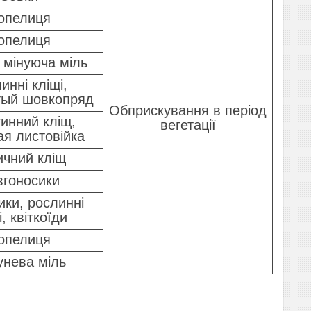
опелиця
опелиця
 мінуюча міль
инні кліщі,
тый шовкопряд
Обприскування в період
инний кліщ,
вегетації
ая листовійка
ичний кліщ
вгоносики
ки, рослинні
і, квіткоїди
опелиця
унева міль