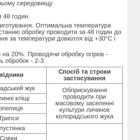
шньому середовищу
 48 годин.
риготування. Оптимальна температура
Останню обробку проводити за 48 годин до
я за температури довкілля від +30°C і
 на 20%. Проводячи обробку огірків -
ь обробок - 2-3.
Спосіб та строки
кідники
застосування
адський жук
Обприскування
проводити при
инні кліщі
масовому заселенні
опелиця
культури личинок
колорадського жука
Трипси
пустянка
Совки