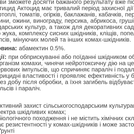
 ви зможете досягти бажаного результату вже пі
ктицид Актоцид має тривалий період захисної ді
топлі, томатів, огірків, баклажанів, кабачків, п
ини, ожини, винограду, персика, абрикоса, груші,
дарських культур, а також для декоративних сад
 жука, комплексу сисних шкідників, кліщів, попе
ипсів, мінуючих молей та інших комах-шкідників.
вина:
абамектин 0.5%.
ії:
при обприскуванні або поїданні шкідником о
рганізм комахи, чинячи нейротоксичну дію на 
рвових імпульсів, що спричиняє параліч і пода
рицидні властивості і проявляє ефективність у б
ез добу після обробки, а їхня загибель відбуває
льсів і параліч.
ктивний захист сільськогосподарським культура
ектра шкідливих комах;
іологічного походження і не містить хімічних ск
є резистентності у комах-шкідників і може засто
ґрунті