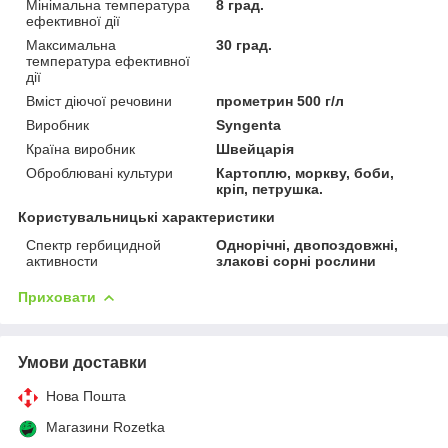
Мінімальна температура
8 град.
ефективної дії
Максимальна
30 град.
температура ефективної
дії
Вміст діючої речовини
прометрин 500 г/л
Виробник
Syngenta
Країна виробник
Швейцарія
Оброблювані культури
Картоплю, моркву, боби,
кріп, петрушка.
Користувальницькі характеристики
Спектр гербицидной
Однорічні, двопоздовжні,
активности
злакові сорні рослини
Приховати
Умови доставки
Нова Пошта
Магазини Rozetka