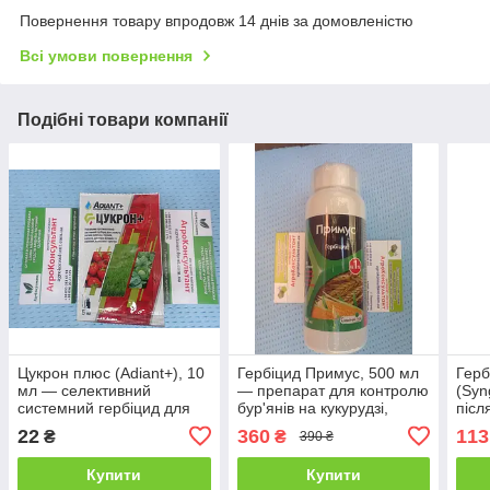
Повернення товару впродовж 14 днів за домовленістю
Всі умови повернення
Подібні товари компанії
Цукрон плюс (Adiant+), 10
Гербіцид Примус, 500 мл
Герб
мл — селективний
— препарат для контролю
(Syn
системний гербіцид для
бур'янів на кукурудзі,
післ
захисту полуниці та інших
зернових і газонній траві
суці
22
360
113
₴
₴
390 ₴
культур
з бу
Купити
Купити