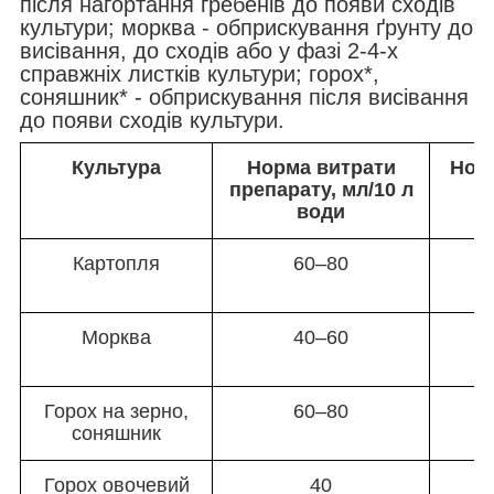
після нагортання гребенів до появи сходів
культури; морква - обприскування ґрунту до
висівання, до сходів або у фазі 2-4-х
справжніх листків культури; горох*,
соняшник* - обприскування після висівання
до появи сходів культури.
Культура
Норма витрати
Норм
препарату, мл/10 л
води
Картопля
60–80
Морква
40–60
Горох на зерно,
60–80
соняшник
Горох овочевий
40