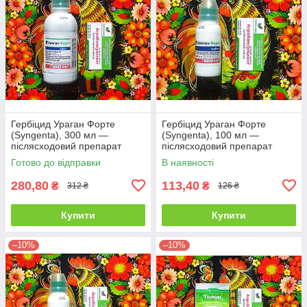
Гербіцид Ураган Форте
Гербіцид Ураган Форте
(Syngenta), 300 мл —
(Syngenta), 100 мл —
післясходовий препарат
післясходовий препарат
суцільної дії для боротьби з
суцільної дії для боротьби з
Готово до відправки
В наявності
бур'янами
бур'янами
280,80
113,40
₴
₴
312 ₴
126 ₴
Купити
Купити
–10%
–10%