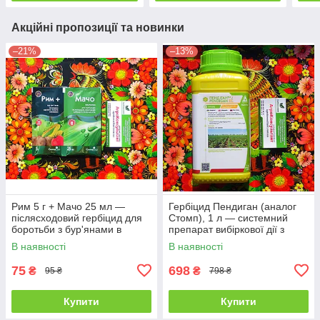
Акційні пропозиції та новинки
–21%
–13%
Рим 5 г + Мачо 25 мл —
Гербіцид Пендиган (аналог
післясходовий гербіцид для
Стомп), 1 л — системний
боротьби з бур'янами в
препарат вибіркової дії з
посадках кукурудзи та
великим спектром
В наявності
В наявності
картоплі
75
698
₴
₴
95 ₴
798 ₴
Купити
Купити