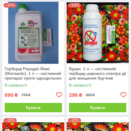
–10%
–10%
Гербіцид Раундап Макс
Буран, 1 л — системний
(Monsanto), 1 л — системний
гербіцид широкого спектра дії
препарат проти однодольних
для знищення бур'янів
і дводольних бур'янів
В наявності
В наявності
690
296
₴
₴
770 ₴
329 ₴
Купити
Купити
–10%
–10%