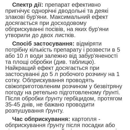
Спектр дії:
препарат ефективно
пригнічує однорічні дводольні та деякі
злакові бур'яни. Максимальний ефект
досягається при досходовому
обприскуванні посівів, на яких бур'яни
утворили до двох листків.
Спосіб застосування:
відміряти
потрібну кількість препарату і розвести в 5
або 10 л води залежно від забур'яненості
та площі обробки (див. таблицю).
Найкращий ефект досягається при
застосуванні до 5 л робочого розчину на 1
сотку. Обприскування проводять
свіжоприготовленим розчином у безвітряну
погоду на ретельно підготовленому ґрунті.
Після обробки ґрунту гербіцидом, протягом
35-45 днів, не бажано проводити
розпушування ґрунту.
Час обприскування:
картопля -
обприскування ґрунту після посадки або