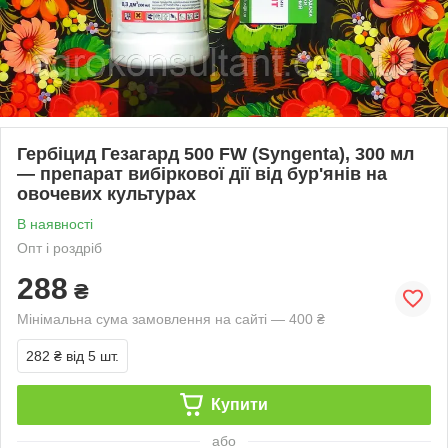
Гербіцид Гезагард 500 FW (Syngenta), 300 мл
— препарат вибіркової дії від бур'янів на
овочевих культурах
В наявності
Опт і роздріб
288
₴
Мінімальна сума замовлення на сайті — 400 ₴
282 ₴
від 5 шт.
Купити
або