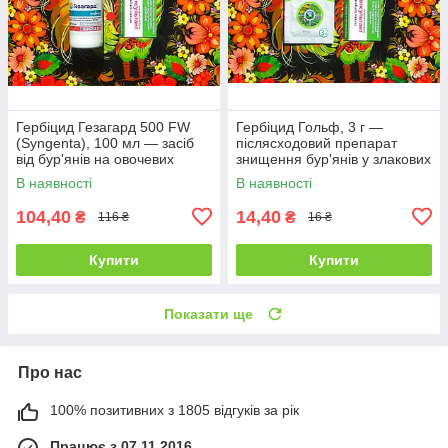
Гербіцид Гезагард 500 FW
Гербіцид Гольф, 3 г —
(Syngenta), 100 мл — засіб
післясходовий препарат
від бур'янів на овочевих
знищення бур'янів у злакових
культурах
і газонних посівах
В наявності
В наявності
104,40
14,40
₴
₴
116 ₴
16 ₴
Купити
Купити
Показати ще
Про нас
100% позитивних з 1805 відгуків за рік
Працює з 07.11.2016