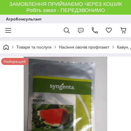
ЗАМОВЛЕННЯ ПРИЙМАЄМО ЧЕРЕЗ КОШИК
Робіть заказ - ПЕРЕДЗВОНИМО
АгроКонсультант
Товари та послуги
Насіння овочів профпакет
Кавун,
Найкращий