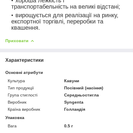
хороша лежкість і
транспортабельність на великі відстані;
вирощується для реалізації на ринку,
експортної торгівлі, переробки та
квашення.
Приховати
Характеристики
Основні атрибути
Культура
Кавуни
Тип продукції
Посівний (насіння)
Група стиглості
Середньостигла
Виробник
Syngenta
Країна виробник
Голландія
Упаковка
Вага
0.5 г