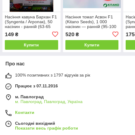
Насіння кавуна Бархан F1
Насіння томат Асвон F1
Насі
(Syngenta / Агропак), 50
(Kitano Seeds), 1 000
(Syn
насінин - ранній (63-65
насінин — ранній (95-100
ранн
дні) гібрид типу Кримсон
днів), детермінантний,
подо
149
520
175
₴
₴
Світ
високопродуктивний
СОЛ
Купити
Купити
Про нас
100% позитивних з 1797 відгуків за рік
Працює з 07.11.2016
м. Павлоград
м. Павлоград, Павлоград, Україна
Контакти
Сьогодні вихідний
Показати весь графік роботи