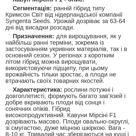
Сегментація:
ранній гібрид типу
Кримсон Світ від нідерландської компанії
Syngenta Seeds. Урожай дозріває за 63-64
дні від висадки розсади.
Призначення:
для вирощування, як у
найбільш ранні терміни, зокрема із
застосуванням укривних матеріалів, так і в
основний сезон. У регіонах з коротким
літом гібрид можна вирощувати,
використовуючи підщепу, при цьому
врожайність тільки зростає, а плоди не
втрачають своїх товарних якостей.
Характеристика:
рослини потужні і
довгоплетисті, формують багато зав'язей і
добре вкривають плоди від сонця і
сонячних опіків. Гібрид
високопродуктивний. Кавуни Мірсіні F1
дозрівають масово. Плоди овально-округлі,
зі смугастою, дуже міцною шкіркою. Вага -
8-10 кг. Тривалий час зберігаються на кущі і