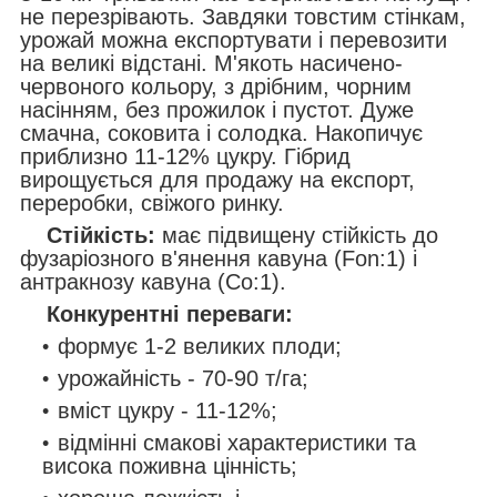
не перезрівають. Завдяки товстим стінкам,
урожай можна експортувати і перевозити
на великі відстані. М'якоть насичено-
червоного кольору, з дрібним, чорним
насінням, без прожилок і пустот. Дуже
смачна, соковита і солодка. Накопичує
приблизно 11-12% цукру. Гібрид
вирощується для продажу на експорт,
переробки, свіжого ринку.
Стійкість:
має підвищену стійкість до
фузаріозного в'янення кавуна (Fon:1) і
антракнозу кавуна (Co:1).
Конкурентні переваги:
формує 1-2 великих плоди;
урожайність - 70-90 т/га;
вміст цукру - 11-12%;
відмінні смакові характеристики та
висока поживна цінність;