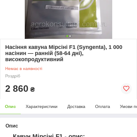
Насіння кавуна Мірсіні F1 (Syngenta), 1 000
насінин — ранній (58-64 дні),
високопродуктивний
Немає в наявності
Роздріб
2 860
₴
Опис
Характеристики
Доставка
Оплата
Умови п
Опис
Кавун Мірсіні F1 - опис: