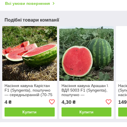
Всі умови повернення
Подібні товари компанії
Насіння кавуна Карістан
Насіння кавуна Арашан \
Насі
F1 (Syngenta), поштучно
ВДЛ 5003 F1 (Syngenta),
(Syn
— середньоранній (70-75
поштучно —
насі
днів), типу Кримсон Світ
середньоранній (64-68
дні)
4
4,30
149
₴
₴
днів), типу Кримсон Світ
Світ
Купити
Купити