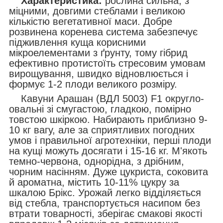
Характеристика:
рослина сильна, з
міцними, довгими стеблами і великою
кількістю вегетативної маси. Добре
розвинена коренева система забезпечує
підживлення куща корисними
мікроелементами з ґрунту, тому гібрид
ефективно протистоїть стресовим умовам
вирощування, швидко відновлюється і
формує 1-2 плоди великого розміру.
Кавуни Арашан (ВДЛ 5003) F1 округло-
овальні зі смугастою, гладкою, помірно
товстою шкіркою. Набирають приблизно 9-
10 кг вагу, але за сприятливих погодних
умов і правильної агротехніки, перші плоди
на кущі можуть досягати і 15-16 кг. М'якоть
темно-червона, однорідна, з дрібним,
чорним насінням. Дуже цукриста, соковита
й ароматна, містить 10-11% цукру за
шкалою Брікс. Урожай легко відділяється
від стебла, транспортується насипом без
втрати товарності, зберігає смакові якості