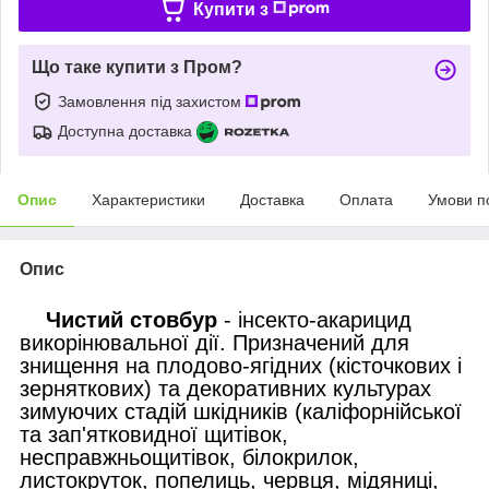
Купити з
Що таке купити з Пром?
Замовлення під захистом
Доступна доставка
Опис
Характеристики
Доставка
Оплата
Умови п
Опис
Чистий стовбур
- інсекто-акарицид
викорінювальної дії. Призначений для
знищення на плодово-ягідних (кісточкових і
зерняткових) та декоративних культурах
зимуючих стадій шкідників (каліфорнійської
та зап'ятковидної щитівок,
несправжньощитівок, білокрилок,
листокруток, попелиць, червця, мідяниці,