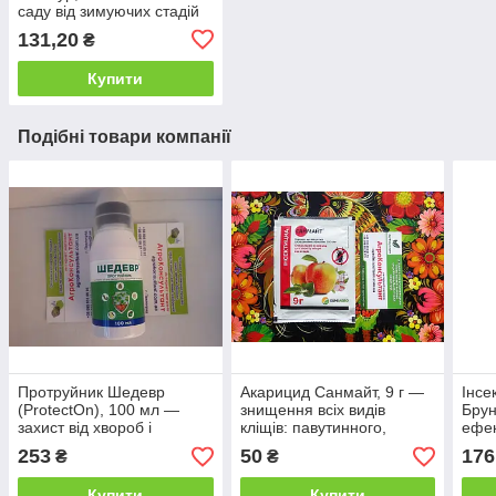
саду від зимуючих стадій
шкідників та хвороб
131,20
₴
Купити
Подібні товари компанії
Протруйник Шедевр
Акарицид Санмайт, 9 г —
Інсе
(ProtectOn), 100 мл —
знищення всіх видів
Брун
захист від хвороб і
кліщів: павутинного,
ефек
шкідників
суничного, виноградного
обро
253
50
176
₴
₴
та інших
Купити
Купити