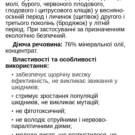
молі, бурого, червоного плодового,
глодового і цитрусового кліщів) у весняно-
осінній період і личинок (щитівок) другого і
третього поколінь (бродяжок) у літній
період. При застосуванні за призначенням
екологічно безпечний.
Діюча речовина:
76% мінеральної олії,
концентрат.
Властивості та особливості
використання:
з
абезпечує щорічну високу
ефективність, не викликає звикання у
шкідників;
стримує зростання популяцій
шкідників, не викликає мутацій;
не фітотоксичний;
не володіє отруйними і нервово-
паралітичними діями;
молоде листя, що розпустилося, не