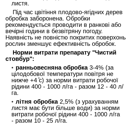
листя.
Під час цвітіння плодово-ягідних дерев
обробка заборонена. Обробки
рекомендується проводити в ранкові або
вечірні години в безвітряну погоду.
Наявність не повністю покритих поверхонь
рослин зменшує ефективність обробок.
Норми витрати препарату "Чистий
стовбур":
ранньовесняна обробка
3-4% (за
цілодобової температури повітря не
нижче +4 ̊с) за норми витрати робочої
рідини 400 - 1000 л/га - разом 12 - 40 л/
га.
літня обробка
2,5% (з урахуванням
листя має бути більше води) за норми
витрати робочої рідини 400 - 1000 л/га
- разом 10 - 25 л/га.