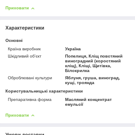
Приховати
Характеристики
Основні
Країна виробник
Україна
Шкідливий об'єкт
Попелиця, Кліщ повстяний
виноградний (коростяний
кліщ), Кліщі, Щитівка,
Білокрилка
Оброблювані культури
Яблуня, груша, виноград,
кущі, троянда
Користувальницькі характеристики
Препаративна форма
Масляний концентрат
емульсії
Приховати
Умови доставки