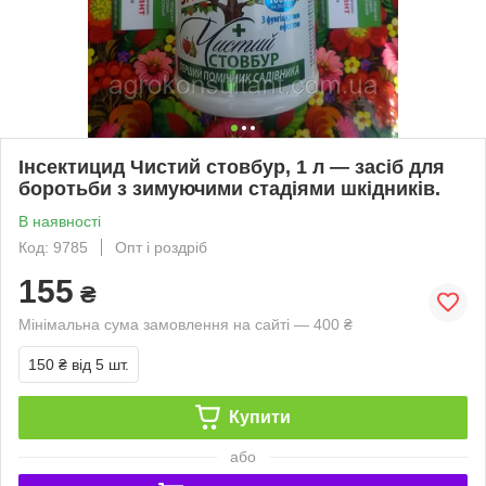
Інсектицид Чистий стовбур, 1 л — засіб для
боротьби з зимуючими стадіями шкідників.
В наявності
Код: 9785
Опт і роздріб
155
₴
Мінімальна сума замовлення на сайті — 400 ₴
150 ₴
від 5 шт.
Купити
або