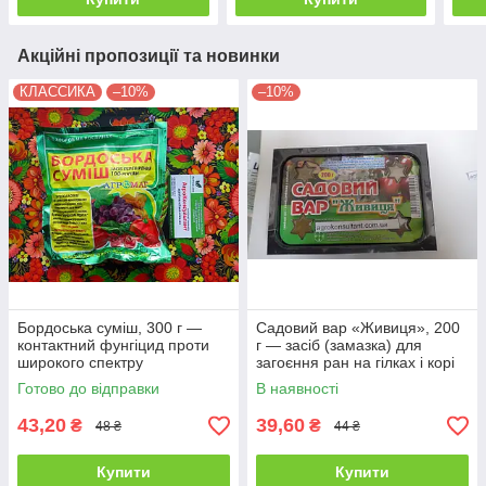
Акційні пропозиції та новинки
КЛАССИКА
–10%
–10%
Бордоська суміш, 300 г —
Садовий вар «Живиця», 200
контактний фунгіцид проти
г — засіб (замазка) для
широкого спектру
загоєння ран на гілках і корі
захворювань.
дерев
Готово до відправки
В наявності
43,20
39,60
₴
₴
48 ₴
44 ₴
Купити
Купити