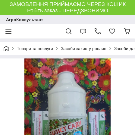
ЗАМОВЛЕННЯ ПРИЙМАЄМО ЧЕРЕЗ КОШИК
Робіть заказ - ПЕРЕДЗВОНИМО
АгроКонсультант
Товари та послуги
Засоби захисту рослин
Засоби для