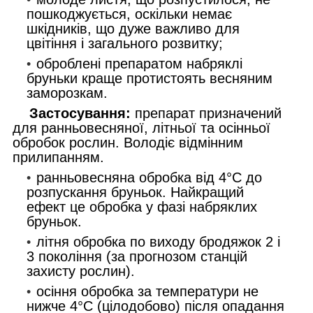
пошкоджується, оскільки немає
шкідників, що дуже важливо для
цвітіння і загального розвитку;
оброблені препаратом набряклі
бруньки краще протистоять весняним
заморозкам.
Застосування:
препарат призначений
для ранньовесняної, літньої та осінньої
обробок рослин. Володіє відмінним
прилипанням.
ранньовесняна обробка від 4°С до
розпускання бруньок. Найкращий
ефект це обробка у фазі набряклих
бруньок.
літня обробка по виходу бродяжок 2 і
3 покоління (за прогнозом станцій
захисту рослин).
осіння обробка за температури не
нижче 4°С (цілодобово) після опадання