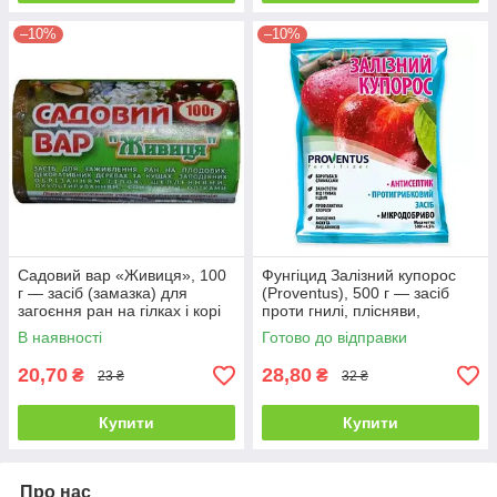
–10%
–10%
Садовий вар «Живиця», 100
Фунгіцид Залізний купорос
г — засіб (замазка) для
(Proventus), 500 г — засіб
загоєння ран на гілках і корі
проти гнилі, плісняви,
дерев
грибкових захворювань
В наявності
Готово до відправки
рослин та мохів
20,70
28,80
₴
₴
23 ₴
32 ₴
Купити
Купити
Про нас