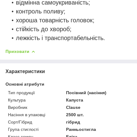
відмінна самоукриваність;
контроль поливу;
хороша товарність головок;
стійкість до хвороб;
лежкість і транспортабельність.
Приховати
Характеристики
Основні атрибути
Тип продукції
Посівний (насіння)
Культура
Капуста
Виробник
Clause
Насіння в упаковці
2500 шт.
Сорт/Гібрид
гібрид
Група стиглості
Ранньостигла
Класс семян
Еліта