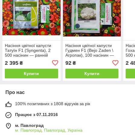
Насіння цвітної капусти
Насіння цвітної капусти
Насі
Татуїн F1 (Syngenta), 2
Гудмен F1 (Bejo Zaden \
Гоха
500 насінин — ранній
Агропак), 100 насінин —
500 
гібрид (57-62 днів)
ранньостигла (75-80 днів),
сере
2 395
92
2 4
₴
₴
високоврожайна
(72-
Купити
Купити
Про нас
100% позитивних з 1808 відгуків за рік
Працює з 07.11.2016
м. Павлоград
м. Павлоград, Павлоград, Україна