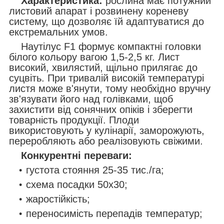
Характеристика:
рослина має потужний
листовий апарат і розвинену кореневу
систему, що дозволяє їй адаптуватися до
екстремальних умов.
Наутілус F1 формує компактні головки
білого кольору вагою 1,5-2,5 кг. Лист
високий, хвилястий, щільно прилягає до
суцвіть. При тривалій високій температурі
листя може в'янути, тому необхідно вручну
зв'язувати його над голівками, щоб
захистити від сонячних опіків і зберегти
товарність продукції. Плоди
використовують у кулінарії, заморожують,
переробляють або реалізовують свіжими.
Конкурентні переваги:
густота стояння 25-35 тис./га;
схема посадки 50х30;
жаростійкість;
переносимість перепадів температур;