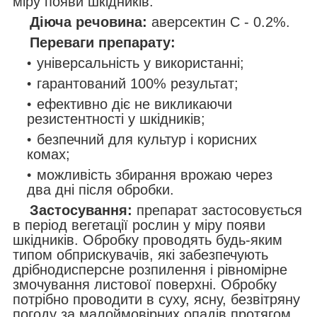
міру появи шкідників.
Діюча речовина:
аверсектин С - 0.2%.
Переваги препарату:
універсальність у використанні;
гарантований 100% результат;
ефективно діє не викликаючи
резистентності у шкідників;
безпечний для культур і корисних
комах;
можливість збирання врожаю через
два дні після обробки.
Застосування:
препарат застосовується
в період вегетації рослин у міру появи
шкідників. Обробку проводять будь-яким
типом обприскувачів, які забезпечують
дрібнодисперсне розпилення і рівномірне
змочування листової поверхні. Обробку
потрібно проводити в суху, ясну, безвітряну
погоду за малоймовірних опадів протягом