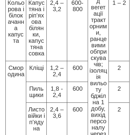
д
Кольо
Капус
2,4 –
600-
1 – 2
вегет
рова і
тяна і
3,2
800
ації
білок
ріп'ях
тракт
ачанн
ова
орним
а
білян
и,
капус
ки,
ранце
та
капус
вими
тяна
обпри
совка
скува
чів;
Смор
Кліщі
1,2 –
600
2
ізоляц
одина
2,4
ія
вильо
Пиль
1,8 -
600
2
ту
щики
2,4
бджіл
на 1
добу,
Листо
2,4 –
600
2
вихід
війки і
3,6
персо
п'яду
налу
на
через