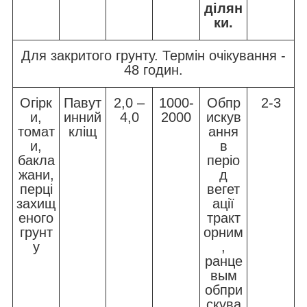
ділян
ки.
Для закритого грунту. Термін очікування -
48 годин.
Огірк
Павут
2,0 –
1000-
Обпр
2-3
и,
инний
4,0
2000
искув
томат
кліщ
ання
и,
в
бакла
періо
жани,
д
перці
вегет
захищ
ації
еного
тракт
грунт
орним
у
,
ранце
вым
обпри
скува