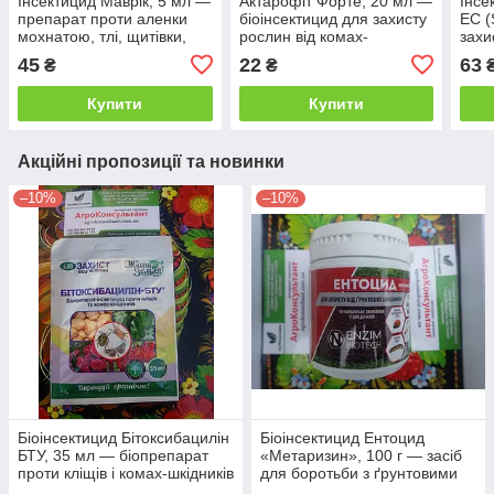
Інсектицид Маврік, 5 мл —
Актарофіт Форте, 20 мл —
Інсе
препарат проти аленки
біоінсектицид для захисту
ЕС (
мохнатою, тлі, щитівки,
рослин від комах-
захис
листочки, кліщів маврик
шкідників (аналог Актофіт,
кліщ
45
22
63
₴
₴
для бджіл
Актоцид) препарат,
полу
інсектицид
Купити
Купити
Акційні пропозиції та новинки
–10%
–10%
Біоінсектицид Бітоксибацилін
Біоінсектицид Ентоцид
БТУ, 35 мл — біопрепарат
«Метаризин», 100 г — засіб
проти кліщів і комах-шкідників
для боротьби з ґрунтовими
шкідниками, препарат