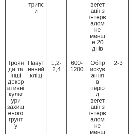
трипс
вегет
и
ації з
інтерв
алом
не
менш
е 20
днів
Троян
Павут
1,2-
600-
Обпр
2-3
ди та
инний
2,4
1200
искув
інші
кліщ
ання
декор
в
ативні
періо
культ
д
ури
вегет
захищ
ації з
еного
інтерв
грунт
алом
у
не
менш