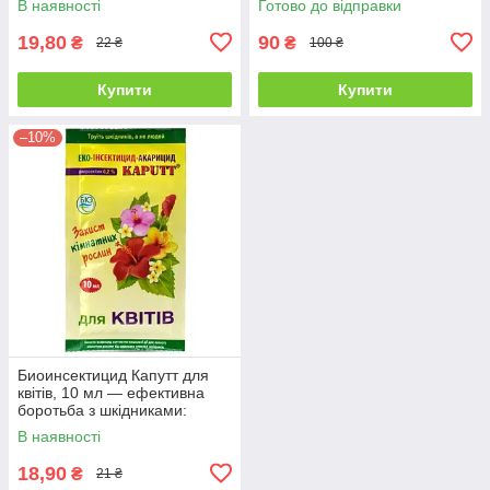
В наявності
Готово до відправки
Ентоцид
19,80
90
₴
₴
22 ₴
100 ₴
Купити
Купити
–10%
Биоинсектицид Капутт для
квітів, 10 мл — ефективна
боротьба з шкідниками:
попелиці, кліщі, блішки
В наявності
18,90
₴
21 ₴