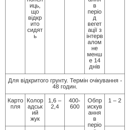
иць,
в
що
періо
відкр
д
ито
вегет
сидят
ації з
ь
інтерв
алом
не
менш
е 14
днів
Для відкритого грунту. Термін очікування -
48 годин.
Карто
Колор
1,6 –
400-
Обпр
1 – 2
пля
адськ
2,4
600
искув
ий
ання
жук
в
періо