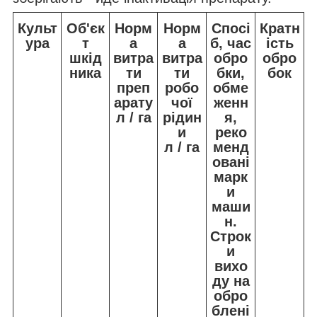
Культ
Об'єк
Норм
Норм
Спосі
Кратн
ура
т
а
а
б, час
ість
шкід
витра
витра
обро
обро
ника
ти
ти
бки,
бок
преп
робо
обме
арату
чої
женн
л / га
рідин
я,
и
реко
л / га
менд
овані
марк
и
маши
н.
Строк
и
вихо
ду на
обро
блені