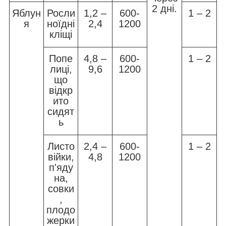
2 дні.
Яблун
Росли
1,2 –
600-
1 – 2
я
ноїдні
2,4
1200
кліщі
Попе
4,8 –
600-
1 – 2
лиці,
9,6
1200
що
відкр
ито
сидят
ь
Листо
2,4 –
600-
1 – 2
війки,
4,8
1200
п'яду
на,
совки
,
плодо
жерки