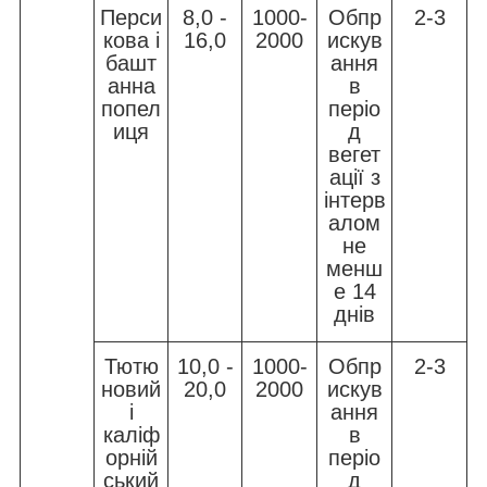
Перси
8,0 -
1000-
Обпр
2-3
кова і
16,0
2000
искув
башт
ання
анна
в
попел
періо
иця
д
вегет
ації з
інтерв
алом
не
менш
е 14
днів
Тютю
10,0 -
1000-
Обпр
2-3
новий
20,0
2000
искув
і
ання
каліф
в
орній
періо
ський
д