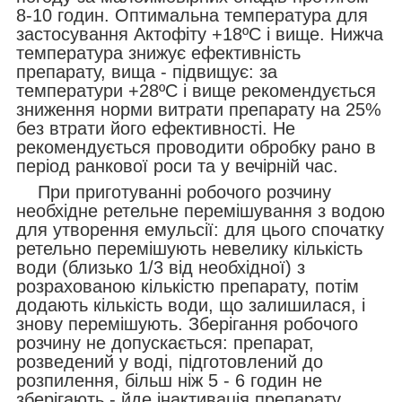
8-10 годин. Оптимальна температура для
застосування Актофіту +18ºС і вище. Нижча
температура знижує ефективність
препарату, вища - підвищує: за
температури +28ºС і вище рекомендується
зниження норми витрати препарату на 25%
без втрати його ефективності. Не
рекомендується проводити обробку рано в
період ранкової роси та у вечірній час.
При приготуванні робочого розчину
необхідне ретельне перемішування з водою
для утворення емульсії: для цього спочатку
ретельно перемішують невелику кількість
води (близько 1/3 від необхідної) з
розрахованою кількістю препарату, потім
додають кількість води, що залишилася, і
знову перемішують. Зберігання робочого
розчину не допускається: препарат,
розведений у воді, підготовлений до
розпилення, більш ніж 5 - 6 годин не
зберігають - йде інактивація препарату.