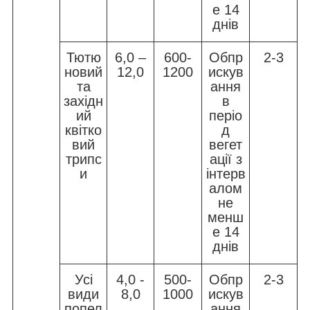
е 14
днів
Тютю
6,0 –
600-
Обпр
2-3
новий
12,0
1200
искув
та
ання
західн
в
ий
періо
квітко
д
вий
вегет
трипс
ації з
и
інтерв
алом
не
менш
е 14
днів
Усі
4,0 -
500-
Обпр
2-3
види
8,0
1000
искув
попел
ання