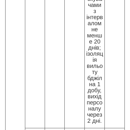
чами
з
інтерв
алом
не
менш
е 20
днів;
ізоляц
ія
вильо
ту
бджіл
на 1
добу,
вихід
персо
налу
через
2 дні.