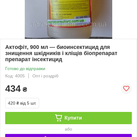
Актофіт, 900 мл — биоинсектицид для
знищення шкідників і кліщів біопрепарат
препарат інсектицид
Готово до відправки
Код: 4005
Опт і роздріб
434
₴
420 ₴
від 5 шт.
Купити
або