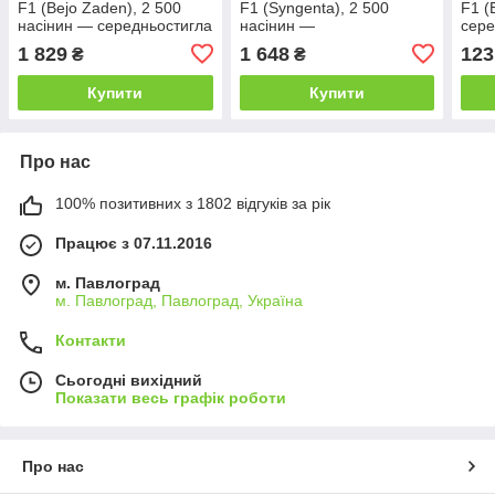
F1 (Bejo Zaden), 2 500
F1 (Syngenta), 2 500
F1 (
насінин — середньостигла
насінин —
сере
(100-110 днів),
середньостиглий гібрид
днів
1 829
1 648
123
₴
₴
білокачанна
(80-85 днів), білокачанна
вис
Купити
Купити
Про нас
100% позитивних з 1802 відгуків за рік
Працює з 07.11.2016
м. Павлоград
м. Павлоград, Павлоград, Україна
Контакти
Сьогодні вихідний
Показати весь графік роботи
Про нас