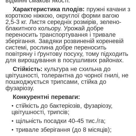
відмінні смакові якості.
Характеристика плодів:
пружні качани з
короткою ніжкою, округлої форми вагою
2,5-3 кг. Листя середніх розмірів, зелено-
блакитного кольору. Урожай добре
переносить транспортування і тривале
зберігання. Завдяки розвиненій кореневій
системі, рослина добре переносить
повітряну і ґрунтову посуху, тому підходить
для вирощування в посушливих районах.
Стійкість:
культура не схильна до
цвітушності, толерантна до чорної гнилі, не
пошкоджується трипсами, стійка до
фузаріозу.
Конкурентні переваги:
стійкість до бактеріозів, фузаріозу,
цвітушності, трипсів;
щільність посадки 40-45 тис./га;
тривале зберігання (до 8 місяців);