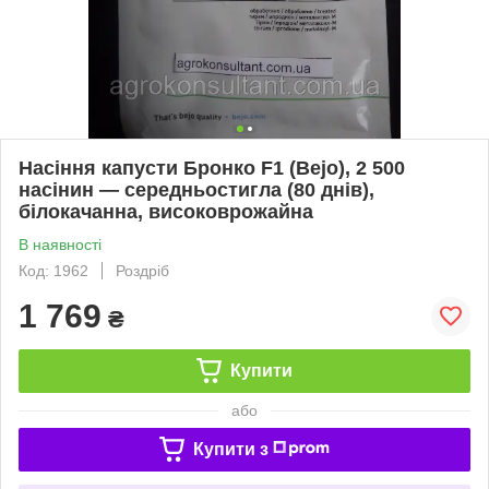
Насіння капусти Бронко F1 (Bejo), 2 500
насінин — середньостигла (80 днів),
білокачанна, високоврожайна
В наявності
Код: 1962
Роздріб
1 769
₴
Купити
або
Купити з