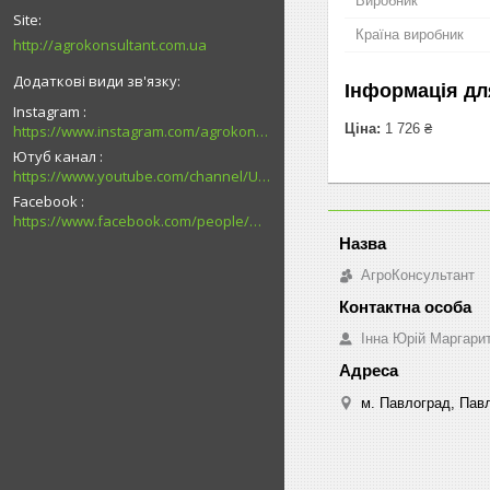
Виробник
Країна виробник
http://agrokonsultant.com.ua
Інформація дл
Instagram
Ціна:
1 726 ₴
https://www.instagram.com/agrokonsultant.com.ua
Ютуб канал
https://www.youtube.com/channel/UCsMskbYs7K45z-_p_4_grmQ
Facebook
https://www.facebook.com/people/%D0%90%D0%B3%D1%80%D0%BE%D0%BA%D0%BE%D0%BD%D1%81%D1%83%D0%BB%D1%8C%D1%82%D0%B0%D0%BD%D1%82-%D0%9F%D0%B0%D0%B2%D0%BB%D0%BE%D0%B3%D1%80%D0%B0%D0%B4/100027726794989/
АгроКонсультант
Інна Юрій Маргари
м. Павлоград, Павл