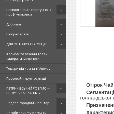
Насіння овочів поштучно із
проф. упаковки
Добрива
Біопрепарати
ДЛЯ ОПТОВИХ ПОКУПЦІВ
Кормові та газонні трави,
сидерати, медоноси
Товари від компанії Amway
Професійні ґрунтосуміші
Огірок Чай
ПЕТРИКІВСЬКИЙ РОЗПИС —
Сегментаці
PETRYKIVKA PAINTING
голландської 
Садово-городній інвентар
Призначен
Характери
Засоби захисту рослин у