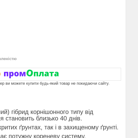
вленістю
пер ви можете купити будь-який товар не покидаючи сайту.
й) гібрид корнішонного типу від
ня становить близько 40 днів.
итих ґрунтах, так і в захищеному ґрунті.
має потужну кореневу систему.