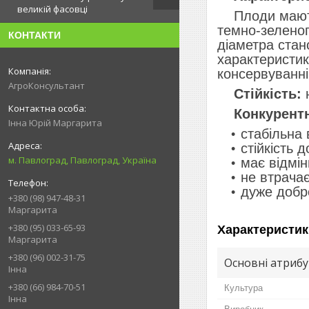
великій фасовці
Плоди мають п
темно-зеленог
КОНТАКТИ
діаметра стан
характеристика
консервуванні
АгроКонсультант
Стійкість:
н
Конкурентн
Інна Юрій Маргарита
стабільна
стійкість 
м. Павлоград, Павлоград, Україна
має відмін
не втрача
дуже добр
+380 (98) 947-48-31
Маргарита
+380 (95) 033-65-93
Характеристик
Маргарита
+380 (96) 002-31-75
Основні атриб
Інна
+380 (66) 984-70-51
Культура
Інна