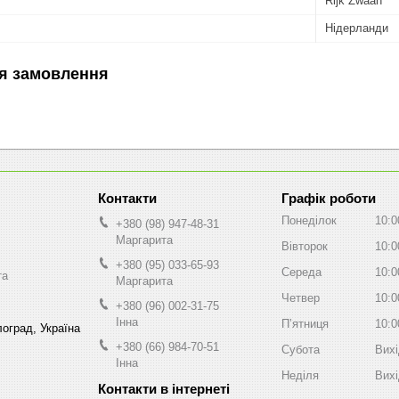
Rijk Zwaan
Нідерланди
я замовлення
Графік роботи
Понеділок
10:0
+380 (98) 947-48-31
Маргарита
Вівторок
10:0
+380 (95) 033-65-93
Середа
10:0
та
Маргарита
Четвер
10:0
+380 (96) 002-31-75
Інна
Пʼятниця
10:0
оград, Україна
+380 (66) 984-70-51
Субота
Вих
Інна
Неділя
Вих