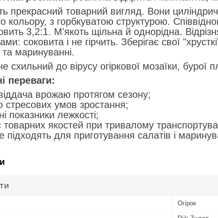
рекрасний товарний вигляд. Вони циліндричні 
о кольору, з горбкуватою структурою. Співвідно
овить 3,2:1. М'якоть щільна й однорідна. Відрі
ми: соковита і не гірчить. Зберігає свої "хрусткі
 та маринуванні.
е схильний до вірусу огіркової мозаїки, бурої 
і переваги:
 віддача врожаю протягом сезону;
до стресових умов зростання;
ні показники лежкості;
є товарних якостей при тривалому транспортува
е підходять для приготування салатів і маринув
и
ути
Огірок