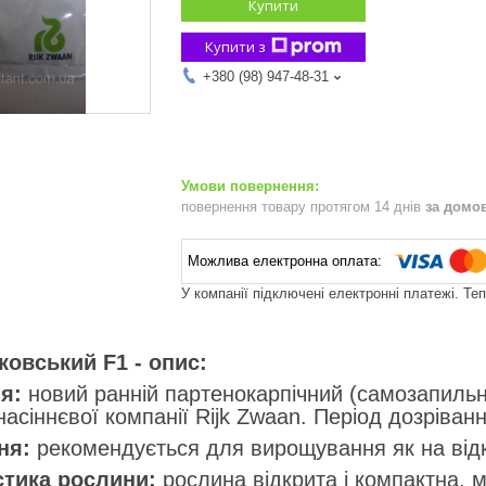
Купити
Купити з
+380 (98) 947-48-31
повернення товару протягом 14 днів
за домо
У компанії підключені електронні платежі. Те
ковський F1 - опис:
я:
новий ранній партенокарпічний (самозапильни
насіннєвої компанії Rijk Zwaan. Період дозріван
ня:
рекомендується для вирощування як на відкр
стика рослини:
рослина відкрита і компактна, 