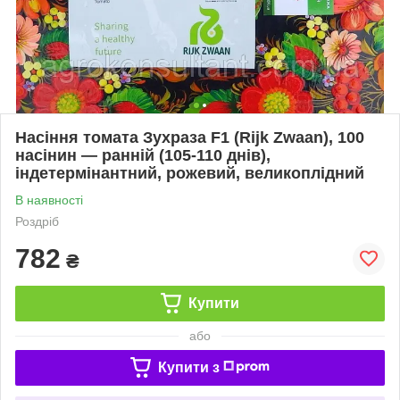
Насіння томата Зухраза F1 (Rijk Zwaan), 100
насінин — ранній (105-110 днів),
індетермінантний, рожевий, великоплідний
В наявності
Роздріб
782
₴
Купити
або
Купити з