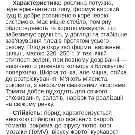
Характеристика:
рослина потужна,
індетермінантного типу, формує високий
кущ із добре розвиненою кореневою
системою. Має міцне стебло, помірну
облиствленість та короткі міжвузля, що
забезпечує зручність у догляді та стабільне
зав’язування плодів протягом усього
сезону.
Плоди округлої форми, вирівняні,
щільні, масою 220–250 г. У технічній
стиглості зелені, при повному дозріванні —
насиченого рожевого кольору з блискучою
поверхнею. Шкірка тонка, але міцна, стійка
до розтріскування. М’якоть м’ясиста,
соковита, з високими смаковими якостями.
Томати добре підходять для свіжого
споживання, салатів, нарізок та реалізації
на свіжому ринку.
Стійкість:
гібрид характеризується
високою стійкістю до основних хвороб
томатів, зокрема до вірусу тютюнової
мозаїки (ToMV), вірусу жовтої курчавості