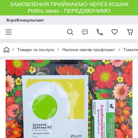
ЗАМОВЛЕННЯ ПРИЙМАЄМО ЧЕРЕЗ КОШИК
Робіть заказ - ПЕРЕДЗВОНИМО
АгроКонсультант
Товари та послуги
Насіння овочів профпакет
Томати