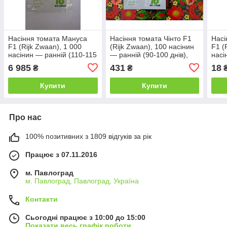
Насіння томата Мануса
Насіння томата Чінто F1
Насі
F1 (Rijk Zwaan), 1 000
(Rijk Zwaan), 100 насінин
F1 (
насінин — ранній (110-115
— ранній (90-100 днів),
насі
днів), індетермінантний
індетермінантний,
(90-
6 985
431
18
₴
₴
₴
великоплідний
унів
Купити
Купити
Про нас
100% позитивних з 1809 відгуків за рік
Працює з 07.11.2016
м. Павлоград
м. Павлоград, Павлоград, Україна
Контакти
Сьогодні працює з 10:00 до 15:00
Показати весь графік роботи