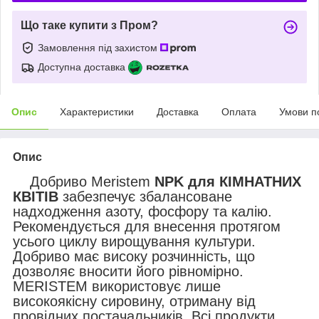
Що таке купити з Пром?
Замовлення під захистом
Доступна доставка
Опис
Характеристики
Доставка
Оплата
Умови п
Опис
Добриво Meristem
NPK для КІМНАТНИХ
КВІТІВ
забезпечує збалансоване
надходження азоту, фосфору та калію.
Рекомендується для внесення протягом
усього циклу вирощування культури.
Добриво має високу розчинність, що
дозволяє вносити його рівномірно.
MERISTEM використовує лише
високоякісну сировину, отриману від
провідних постачальників. Всі продукти