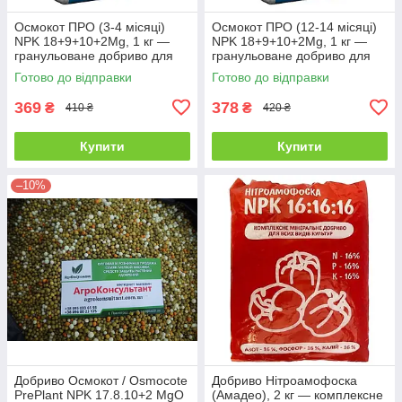
Осмокот ПРО (3-4 місяці)
Осмокот ПРО (12-14 місяці)
NPK 18+9+10+2Mg, 1 кг —
NPK 18+9+10+2Mg, 1 кг —
гранульоване добриво для
гранульоване добриво для
всього періоду росту
всього періоду росту
Готово до відправки
Готово до відправки
пролонгованої дії
369
378
₴
₴
410 ₴
420 ₴
Купити
Купити
–10%
Добриво Осмокот / Osmocote
Добриво Нітроамофоска
PrePlant NPK 17.8.10+2 MgO
(Амадео), 2 кг — комплексне