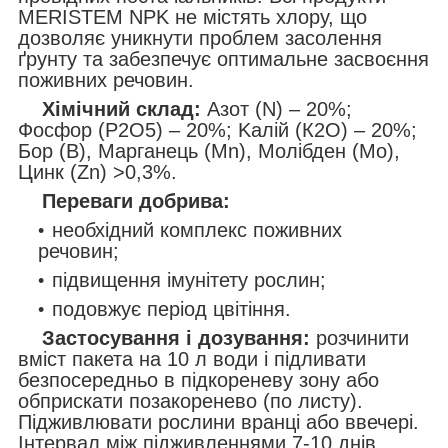
MERISTEM NPK не містять хлору, що
дозволяє уникнути проблем засолення
ґрунту та забезпечує оптимальне засвоєння
поживних речовин.
Хімічний склад:
Азот (N) – 20%;
Фосфор (P2O5) – 20%; Kалій (К2О) – 20%;
Бор (B), Марганець (Mn), Молібден (Mo),
Цинк (Zn) >0,3%.
Переваги добрива:
необхідний комплекс поживних
речовин;
підвищення імунітету рослин;
подовжує період цвітіння.
Застосування і дозування:
розчинити
вміст пакета на 10 л води і підливати
безпосередньо в підкореневу зону або
обприскати позакоренево (по листу).
Підживлювати рослини вранці або ввечері.
Інтервал між підживленнями 7-10 днів.