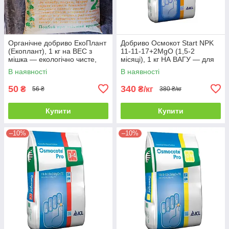
Органічне добриво ЕкоПлант
Добриво Осмокот Start NPK
(Екоплант), 1 кг на ВЕС з
11-11-17+2MgO (1,5-2
мішка — екологічно чисте,
місяці), 1 кг НА ВАГУ — для
безхлорне добриво
касет, сіянців, молодих
В наявності
В наявності
рослин
50
340
₴
₴/кг
56 ₴
380 ₴/кг
Купити
Купити
–10%
–10%