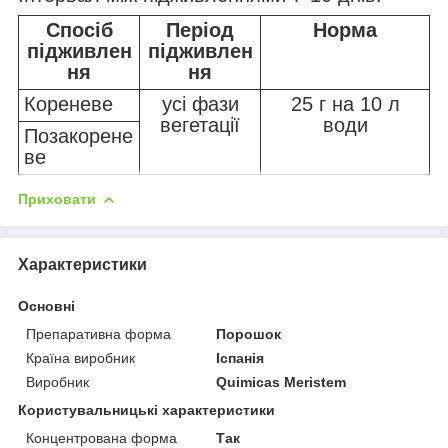
Спосіб
Період
Норма
підживлен
підживлен
ня
ня
Кореневе
усі фази
25 г на 10 л
вегетації
води
Позакорене
ве
Приховати
Характеристики
Основні
Препаративна форма
Порошок
Країна виробник
Іспанія
Виробник
Quimicas Meristem
Користувальницькі характеристики
Концентрована форма
Так