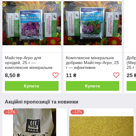
Майстер-Агро для
Комплексне мінеральне
Добр
орхідей, 25 г —
добриво Майстер-Агро, 25
(Мер
комплексне мінеральне
г — ефективне
25 г
добриво
водорозчинне добриво
фор
8,50
11
25
₴
₴
для кімнатних рослин
Купити
Купити
Акційні пропозиції та новинки
–13%
–13%