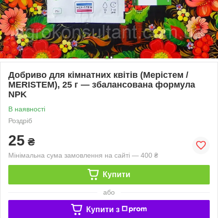
Добриво для кімнатних квітів (Мерістем /
MERISTEM), 25 г — збалансована формула
NPK
В наявності
Роздріб
25
₴
Мінімальна сума замовлення на сайті — 400 ₴
Купити
або
Купити з