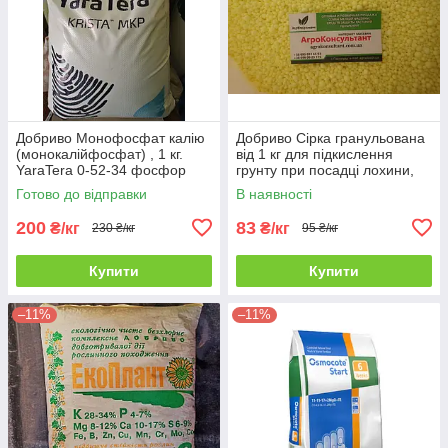
Добриво Монофосфат калію
Добриво Сірка гранульована
(монокалійфосфат) , 1 кг.
від 1 кг для підкислення
YaraTera 0-52-34 фосфор
грунту при посадці лохини,
P52%, калій K34% добриво
гортензії
Готово до відправки
В наявності
200
83
₴/кг
₴/кг
230 ₴/кг
95 ₴/кг
Купити
Купити
–11%
–11%