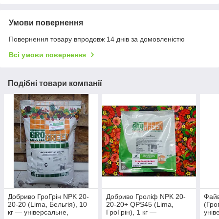
Умови повернення
Повернення товару впродовж 14 днів за домовленістю
Всі умови повернення
Подібні товари компанії
Добриво ГроГрін NPK 20-
Добриво Гроліф NPK 20-
Файв
20-20 (Lima, Бельгія), 10
20-20+ QPS45 (Lima,
(Гро
кг — універсальне,
ГроГрін), 1 кг —
унів