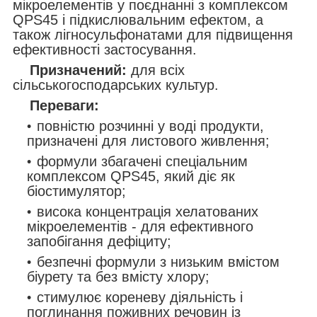
мікроелементів у поєднанні з комплексом
QPS45 і підкислювальним ефектом, а
також лігносульфонатами для підвищення
ефективності застосування.
Призначений:
для всіх
сільськогосподарських культур.
Переваги:
повністю розчинні у воді продукти,
призначені для листового живлення;
формули збагачені спеціальним
комплексом QPS45, який діє як
біостимулятор;
висока концентрація хелатованих
мікроелементів - для ефективного
запобігання дефіциту;
безпечні формули з низьким вмістом
біурету та без вмісту хлору;
стимулює кореневу діяльність і
поглинання поживних речовин із