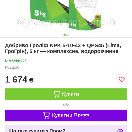
Добриво Гроліф NPK 5-10-43 + QPS45 (Lima,
ГроГрін), 5 кг — комплексне, водорозчинне
В наявності
Роздріб
1 674
₴
Купити
або
Купити з
Що таке купити з Пром?