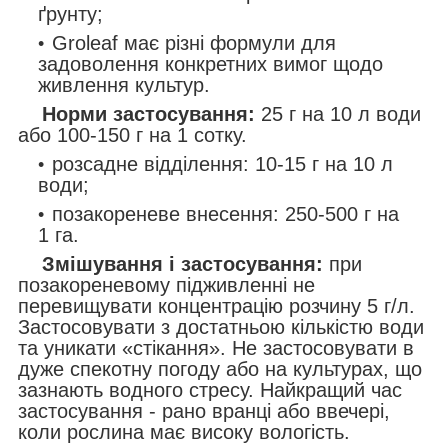
ґрунту;
Groleaf має різні формули для
задоволення конкретних вимог щодо
живлення культур.
Норми застосування:
25 г на 10 л води
або 100-150 г на 1 сотку.
розсадне відділення: 10-15 г на 10 л
води;
позакореневе внесення: 250-500 г на
1 га.
Змішування і застосування:
при
позакореневому підживленні не
перевищувати концентрацію розчину 5 г/л.
Застосовувати з достатньою кількістю води
та уникати «стікання». Не застосовувати в
дуже спекотну погоду або на культурах, що
зазнають водного стресу. Найкращий час
застосування - рано вранці або ввечері,
коли рослина має високу вологість.