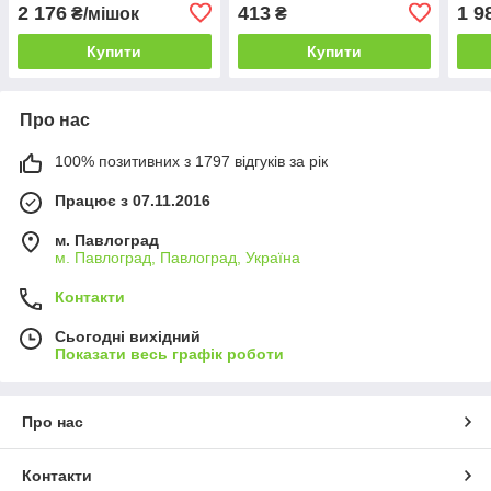
комплексне,
універсальне, комплексне,
водо
2 176
413
1 9
₴/мішок
₴
водорозчинне
водорозчинне
гро 
Купити
Купити
Про нас
100% позитивних з 1797 відгуків за рік
Працює з 07.11.2016
м. Павлоград
м. Павлоград, Павлоград, Україна
Контакти
Сьогодні вихідний
Показати весь графік роботи
Про нас
Контакти