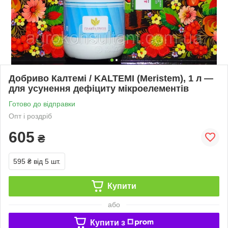
Добриво Калтемі / KALTEMI (Meristem), 1 л —
для усунення дефіциту мікроелементів
Готово до відправки
Опт і роздріб
605
₴
595 ₴
від 5 шт.
Купити
або
Купити з