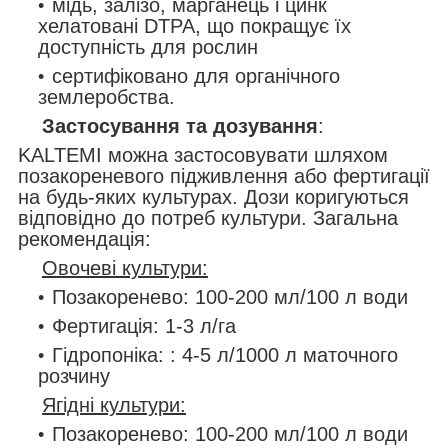
мідь, залізо, марганець і цинк
хелатовані DTPA, що покращує їх
доступність для рослин
сертифіковано для органічного
землеробства.
Застосування та дозування
:
KALTEMI можна застосовувати шляхом
позакореневого підживлення або фертигації
на будь-яких культурах. Дози коригуються
відповідно до потреб культури. Загальна
рекомендація:
Овочеві культури:
Позакоренево: 100-200 мл/100 л води
Фертигація: 1-3 л/га
Гідропоніка: : 4-5 л/1000 л маточного
розчину
Ягідні культури:
Позакоренево: 100-200 мл/100 л води