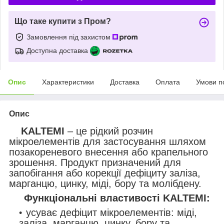
Що таке купити з Пром?
Замовлення під захистом
Доступна доставка
Опис
Характеристики
Доставка
Оплата
Умови п
Опис
KALTEMI
– це рідкий розчин
мікроелементів для застосування шляхом
позакореневого внесення або крапельного
зрошення. Продукт призначений для
запобігання або корекції дефіциту заліза,
марганцю, цинку, міді, бору та молібдену.
Функціональні властивості KALTEMI:
усуває дефіцит мікроелементів: міді,
заліза, марганцю, цинку, бору та