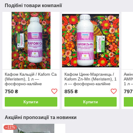
Подібні товари компанії
Кафом Кальцій / Kafom Ca
Кафом Цинк-Марганець /
Амін
(Meristem), 1 л —
Kafom Zn-Mn (Meristem), 1
AMIN
фосфорно-калійне
л — фосфорно-калійне
1 л 
добриво з підвищеним
добриво для
орга
750
855
797
₴
₴
вмістом кальцію
позакореневого
добр
підживлення
Купити
Купити
Акційні пропозиції та новинки
–11%