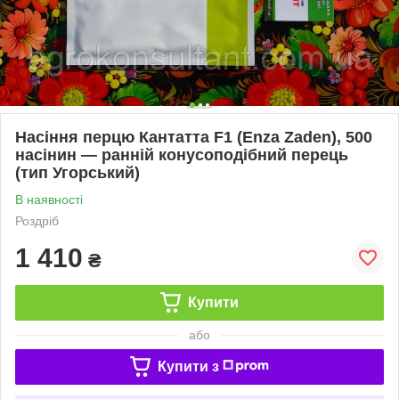
Насіння перцю Кантатта F1 (Enza Zaden), 500
насінин — ранній конусоподібний перець
(тип Угорський)
В наявності
Роздріб
1 410
₴
Купити
або
Купити з