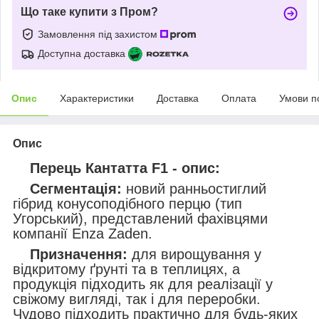
Що таке купити з Пром?
Замовлення під захистом
Доступна доставка
Опис
Характеристики
Доставка
Оплата
Умови п
Опис
Перець Кантатта F1 - опис:
Сегментація:
новий ранньостиглий
гібрид конусоподібного перцю (тип
Угорський), представлений фахівцями
компанії Enza Zaden.
Призначення:
для вирощування у
відкритому ґрунті та в теплицях, а
продукція підходить як для реалізації у
свіжому вигляді, так і для переробки.
Чудово підходить практично для будь-яких