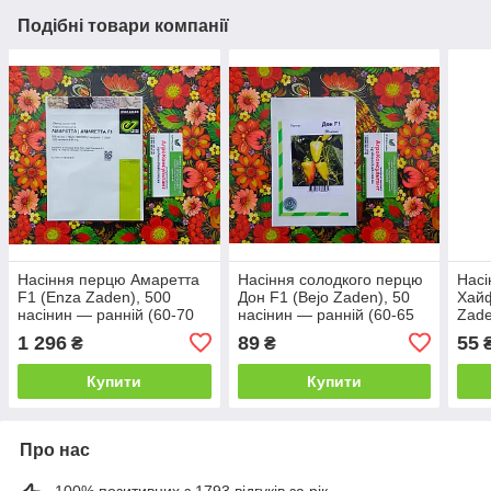
Подібні товари компанії
Насіння перцю Амаретта
Насіння солодкого перцю
Насі
F1 (Enza Zaden), 500
Дон F1 (Bejo Zaden), 50
Хайф
насінин — ранній (60-70
насінин — ранній (60-65
Zade
днів), світло-зелений
днів), типу Угорський
ранн
1 296
89
55
₴
₴
₴
конусоподібний перець
вис
Купити
Купити
Про нас
100% позитивних з 1793 відгуків за рік