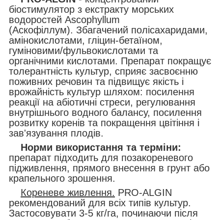
біостимулятор з екстракту морських
водоростей Ascophyllum
(Аскофіллум). Збагачений полісахаридами,
амінокислотами, гліцин-бетаїном,
гуміновими/фульвокислотами та
органічними кислотами. Препарат покращує
толерантність культур, сприяє засвоєнню
поживних речовин та підвищує якість і
врожайність культур шляхом: посилення
реакції на абіотичні стреси, регулювання
внутрішнього водного балансу, посилення
розвитку коренів та покращення цвітіння і
зав'язування плодів.
Норми використання та терміни:
препарат підходить для позакореневого
підживлення, прямого внесення в грунт або
крапельного зрошення.
Кореневе живлення.
PRO-ALGIN
рекомендований для всіх типів культур.
Застосовувати 3-5 кг/га, починаючи після