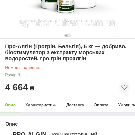
Про-Алгін (Грогрін, Бельгія), 5 кг — добриво,
біостимулятор з екстракту морських
водоростей, гро грін проалгін
Немає в наявності
Роздріб
4 664
₴
Опис
Характеристики
Доставка
Оплата
Умови п
Опис
PRO-ALGIN
- концентрований