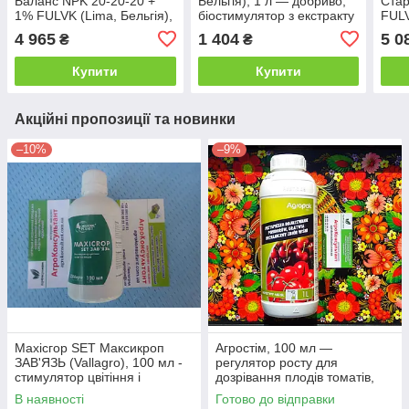
Баланс NPK 20-20-20 +
Бельгія), 1 л — добриво,
Стар
1% FULVK (Lima, Бельгія),
біостимулятор з екстракту
FULV
25 кг — високоефективне
морських водоростей, гро
кг —
4 965
1 404
5 0
₴
₴
добриво
грін проалгін
доб
Купити
Купити
Акційні пропозиції та новинки
–10%
–9%
Махісгор SET Максикроп
Агростім, 100 мл —
ЗАВ'ЯЗЬ (Vallagro), 100 мл -
регулятор росту для
стимулятор цвітіння і
дозрівання плодів томатів,
зав'язування плодів препарат
томату, полуниці, яблуку,
В наявності
Готово до відправки
вишні дозрівач препарат