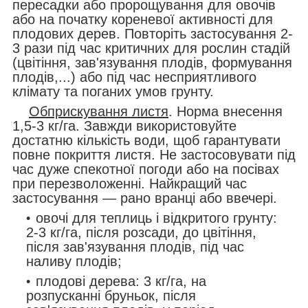
пересадки або пророщування для овочів
або на початку кореневої активності для
плодових дерев. Повторіть застосування 2-
3 рази під час критичних для рослин стадій
(цвітіння, зав'язування плодів, формування
плодів,...) або під час несприятливого
клімату та поганих умов грунту.
Обприскування листя
. Норма внесення
1,5-3 кг/га. Завжди використовуйте
достатню кількість води, щоб гарантувати
повне покриття листя. Не застосовувати під
час дуже спекотної погоди або на посівах
при перезволоженні. Найкращий час
застосування — рано вранці або ввечері.
овочі для теплиць і відкритого грунту:
2-3 кг/га, після розсади, до цвітіння,
після зав'язування плодів, під час
наливу плодів;
плодові дерева: 3 кг/га, на
розпусканні бруньок, після