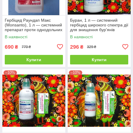
Гербіцид Раундап Макс
Буран, 1 л — системний
(Monsanto), 1 л — системний
гербіцид широкого спектра дії
препарат проти однодольних
для знищення бур'янів
і дводольних бур'янів
В наявності
В наявності
690
296
₴
₴
770 ₴
329 ₴
Купити
Купити
–10%
–10%