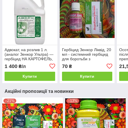
Адвокат, на розлив 1 л.
Гербіцид Зенкор Ліквід, 20
Осот
(аналог Зенкор Ультра) —
мл - системний гербіцид
післ
гербіцид НА КАРТОФЕЛЬ,
для боротьби з
преп
ТОМАТИ (метрибузин 600
однорічними дводольними
амбр
1 400
70
21,
₴/л
₴
г/л). Нертус
та злаковими бур'янами
Купити
Купити
Акційні пропозиції та новинки
–21%
–13%