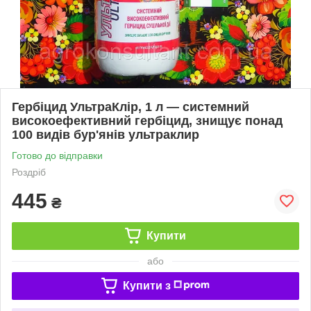
Гербіцид УльтраКлір, 1 л — системний
високоефективний гербіцид, знищує понад
100 видів бур'янів ультраклир
Готово до відправки
Роздріб
445
₴
Купити
або
Купити з