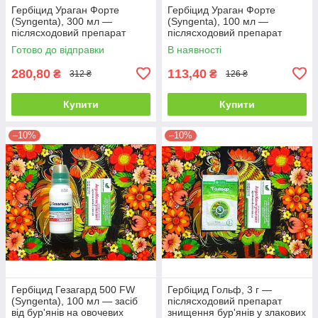
Гербіцид Ураган Форте
Гербіцид Ураган Форте
(Syngenta), 300 мл —
(Syngenta), 100 мл —
післясходовий препарат
післясходовий препарат
суцільної дії для боротьби з
суцільної дії для боротьби з
Готово до відправки
В наявності
бур'янами
бур'янами
280,80
113,40
₴
₴
312 ₴
126 ₴
Купити
Купити
–10%
–10%
Гербіцид Гезагард 500 FW
Гербіцид Гольф, 3 г —
(Syngenta), 100 мл — засіб
післясходовий препарат
від бур'янів на овочевих
знищення бур'янів у злакових