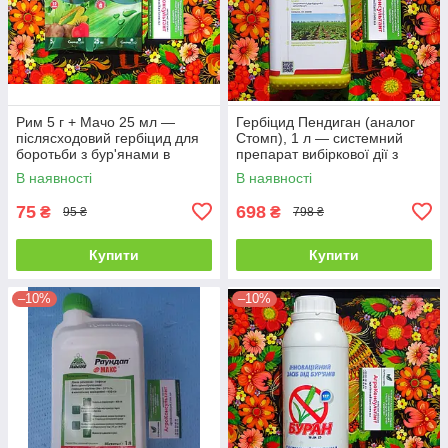
Рим 5 г + Мачо 25 мл —
Гербіцид Пендиган (аналог
післясходовий гербіцид для
Стомп), 1 л — системний
боротьби з бур'янами в
препарат вибіркової дії з
посадках кукурудзи та
великим спектром
В наявності
В наявності
картоплі
75
698
₴
₴
95 ₴
798 ₴
Купити
Купити
–10%
–10%