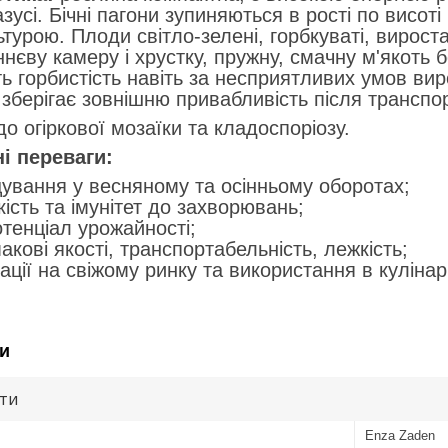
азусі. Бічні пагони зупиняються в рості по висо
ьтурою. Плоди світло-зелені, горбкуваті, вирос
ннєву камеру і хрустку, пружну, смачну м'якоть 
ть горбистість навіть за несприятливих умов в
, зберігає зовнішню привабливість після транспо
до огіркової мозаїки та кладоспоріозу.
і переваги:
ування у весняному та осінньому оборотах;
кість та імунітет до захворювань;
тенціал урожайності;
макові якості, транспортабельність, лежкість;
ації на свіжому ринку та використання в кулінарі
и
ути
Enza Zaden