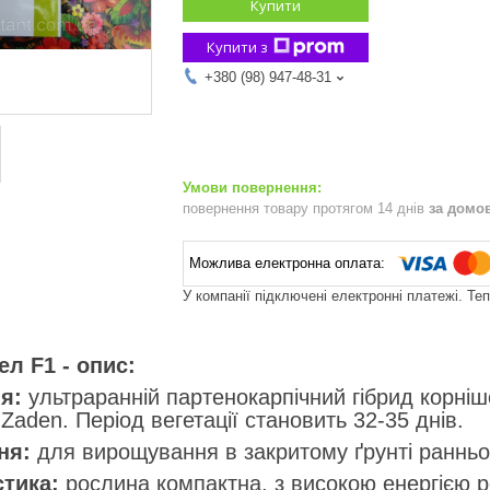
Купити
Купити з
+380 (98) 947-48-31
повернення товару протягом 14 днів
за домо
У компанії підключені електронні платежі. Те
л F1 - опис:
я:
ультраранній партенокарпічний гібрид корнішо
Zaden. Період вегетації становить 32-35 днів.
ня:
для вирощування в закритому ґрунті ранньою
тика:
рослина компактна, з високою енергією р