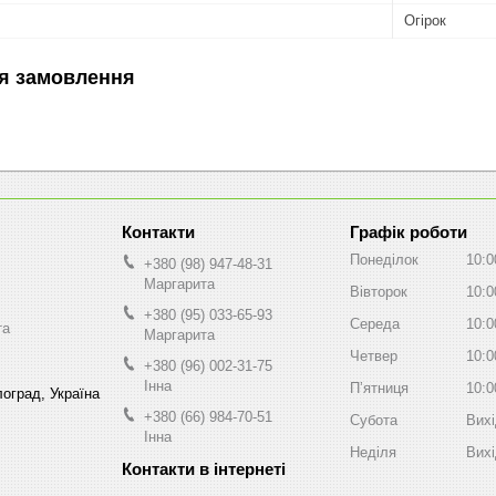
Огірок
я замовлення
Графік роботи
Понеділок
10:0
+380 (98) 947-48-31
Маргарита
Вівторок
10:0
+380 (95) 033-65-93
Середа
10:0
та
Маргарита
Четвер
10:0
+380 (96) 002-31-75
Інна
Пʼятниця
10:0
оград, Україна
+380 (66) 984-70-51
Субота
Вих
Інна
Неділя
Вих