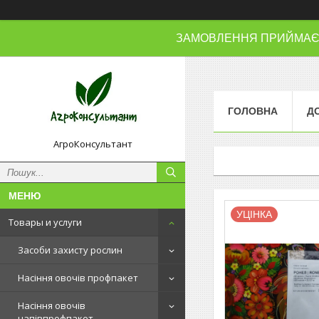
ЗАМОВЛЕННЯ ПРИЙМАЄМО
ГОЛОВНА
Д
АгроКонсультант
УЦІНКА
Товары и услуги
Засоби захисту рослин
Насіння овочів профпакет
Насіння овочів
напівпрофпакет