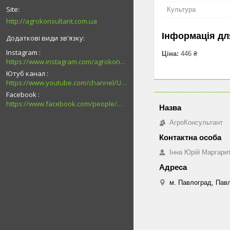
Культура
http://agrokonsultant.com.ua
Інформація дл
Instagram
Ціна:
446 ₴
https://www.instagram.com/agrokonsultant.com.ua
Ютуб канал
https://www.youtube.com/channel/UCsMskbYs7K45z-_p_4_grmQ
Facebook
https://www.facebook.com/people/%D0%90%D0%B3%D1%80%D0%BE%D0%BA%D0%BE%D0%BD%D1%81%D1%83%D0%BB%D1%8C%D1%82%D0%B0%D0%BD%D1%82-%D0%9F%D0%B0%D0%B2%D0%BB%D0%BE%D0%B3%D1%80%D0%B0%D0%B4/100027726794989/
АгроКонсультант
Інна Юрій Маргари
м. Павлоград, Павл