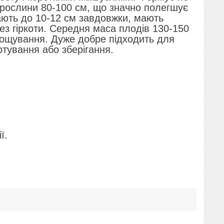
ті рослини 80-100 см, що значно полегшує
тають до 10-12 см завдовжки, мають
без гіркоти. Середня маса плодів 130-150
ирощування. Дуже добре підходить для
ртування або зберігання.
ї.