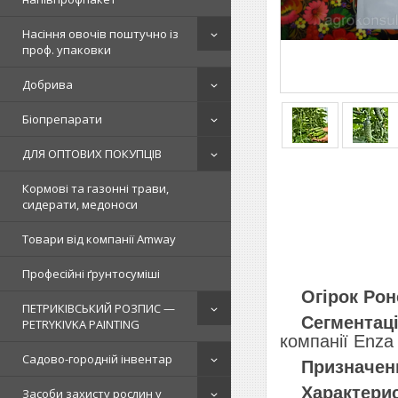
Насіння овочів поштучно із
проф. упаковки
Добрива
Біопрепарати
ДЛЯ ОПТОВИХ ПОКУПЦІВ
Кормові та газонні трави,
сидерати, медоноси
Товари від компанії Amway
Професійні ґрунтосуміші
Огірок Роне
ПЕТРИКІВСЬКИЙ РОЗПИС —
Сегментаці
PETRYKIVKA PAINTING
компанії Enza 
Садово-городній інвентар
Призначен
Характерис
Засоби захисту рослин у