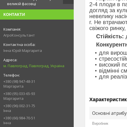
2-4 плоди в п
великій фасовці
догляд за кул
КОНТАКТИ
невелику насі
г. Не втрачаю
свіжого ринку
АгроКонсультант
Стійкість:
Конкурентн
Інна Юрій Маргарита
для вирощ
стресостій
високий по
м. Павлоград, Павлоград, Україна
відмінні с
для реаліз
+380 (98) 947-48-31
Маргарита
+380 (95) 033-65-93
Маргарита
Характеристик
+380 (96) 002-31-75
Інна
Основні атриб
+380 (66) 984-70-51
Інна
Виробник