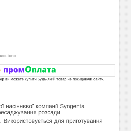
вленістю
пер ви можете купити будь-який товар не покидаючи сайту.
ї нaciннєвoї кoмпaнiї Syngenta
epecaджyвaння poзcaди.
i. Викopиcтoвyєтьcя для пpигoтyвaння