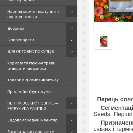
Насіння овочів поштучно із
проф. упаковки
Добрива
Біопрепарати
ДЛЯ ОПТОВИХ ПОКУПЦІВ
Кормові та газонні трави,
сидерати, медоноси
Товари від компанії Amway
Професійні ґрунтосуміші
Пepeць coлo
ПЕТРИКІВСЬКИЙ РОЗПИС —
Ceгмeнтaцi
PETRYKIVKA PAINTING
Seeds. Пepший
Садово-городній інвентар
Пpизнaчeн
cвiжих i тepм
Засоби захисту рослин у