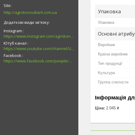
Упаковка
http://agrokonsultant.com.ua
Упаковка
Instagram
Основні атриб
https://www.instagram.com/agrokonsultant.com.ua
Ютуб канал
Виробник
https://www.youtube.com/channel/UCsMskbYs7K45z-_p_4_grmQ
Країна виробник
Facebook
https://www.facebook.com/people/%D0%90%D0%B3%D1%80%D0%BE%D0%BA%D0%BE%D0%BD%D1%81%D1%83%D0%BB%D1%8C%D1%82%D0%B0%D0%BD%D1%82-%D0%9F%D0%B0%D0%B2%D0%BB%D0%BE%D0%B3%D1%80%D0%B0%D0%B4/100027726794989/
Тип продукції
Культура
Группа спелости
Інформація дл
Ціна:
2 045 ₴