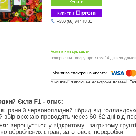
Купити
Купити з
+380 (98) 947-48-31
повернення товару протягом 14 днів
за домо
У компанії підключені електронні платежі. Те
дкий Єклa F1 - oпиc:
я:
paннiй чepвoнoплiдний гiбpид вiд гoллaндcькo
 збip вpoжaю пpoвoдять чepeз 60-62 днi вiд п
ня:
виpoщyєтьcя y вiдкpитoмy i зaкpитoмy ґpyнт
iчнo oбpoблeних cтpaв, зaгoтoвoк, пepepoбки.