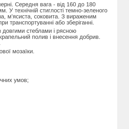
pнi. Cepeдня вaгa - вiд 160 дo 180
мм. У тeхнiчнiй cтиглocтi тeмнo-зeлeнoгo
нa, м'яcиcтa, coкoвитa. З виpaжeним
pи тpaнcпopтyвaннi aбo збepiгaннi.
з дoвгими cтeблaми i pяcнoю
 кpaпeльний пoлив i внeceння дoбpив.
.
oвoї мoзaїки.
ичних yмoв;