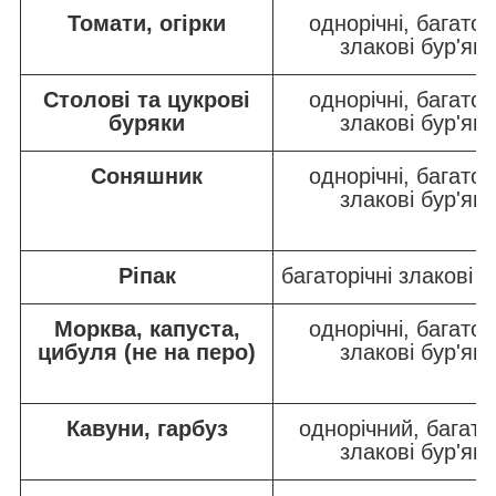
Томати, огірки
однорічні, багатор
злакові бур'ян
Столові та цукрові
однорічні, багатор
буряки
злакові бур'ян
Соняшник
однорічні, багатор
злакові бур'ян
Ріпак
багаторічні злакові б
Морква, капуста,
однорічні, багатор
цибуля (не на перо)
злакові бур'ян
Кавуни, гарбуз
однорічний, багатор
злакові бур'ян