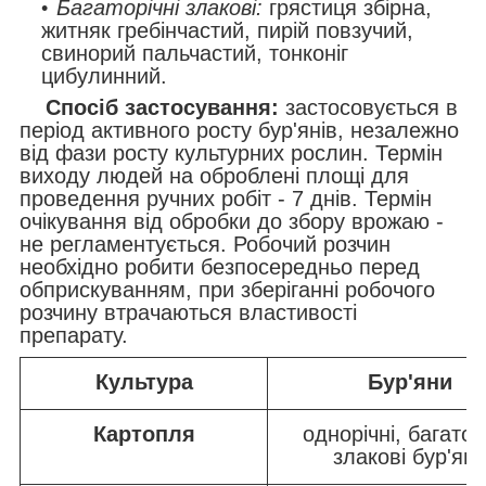
Багаторічні злакові:
грястиця збірна,
житняк гребінчастий, пирій повзучий,
свинорий пальчастий, тонконіг
цибулинний.
Спосіб застосування:
застосовується в
період активного росту бур'янів, незалежно
від фази росту культурних рослин. Термін
виходу людей на оброблені площі для
проведення ручних робіт - 7 днів. Термін
очікування від обробки до збору врожаю -
не регламентується. Робочий розчин
необхідно робити безпосередньо перед
обприскуванням, при зберіганні робочого
розчину втрачаються властивості
препарату.
Культура
Бур'яни
Картопля
однорічні, багатор
злакові бур'ян