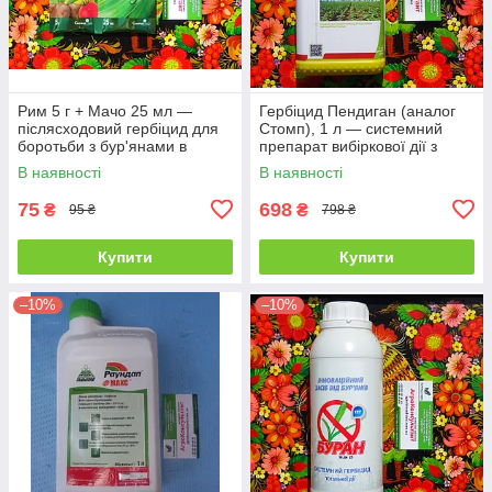
Рим 5 г + Мачо 25 мл —
Гербіцид Пендиган (аналог
післясходовий гербіцид для
Стомп), 1 л — системний
боротьби з бур'янами в
препарат вибіркової дії з
посадках кукурудзи та
великим спектром
В наявності
В наявності
картоплі
75
698
₴
₴
95 ₴
798 ₴
Купити
Купити
–10%
–10%