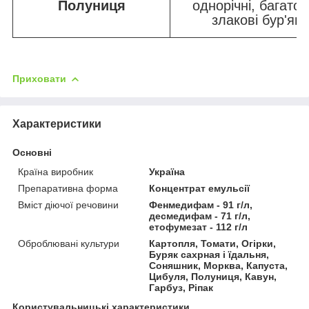
Полуниця
однорічні, багатор
злакові бур'ян
Приховати
Характеристики
Основні
Країна виробник
Україна
Препаративна форма
Концентрат емульсії
Вміст діючої речовини
Фенмедифам - 91 г/л,
десмедифам - 71 г/л,
етофумезат - 112 г/л
Оброблювані культури
Картопля, Томати, Огірки,
Буряк сахрная і їдальня,
Соняшник, Морква, Капуста,
Цибуля, Полуниця, Кавун,
Гарбуз, Ріпак
Користувальницькі характеристики