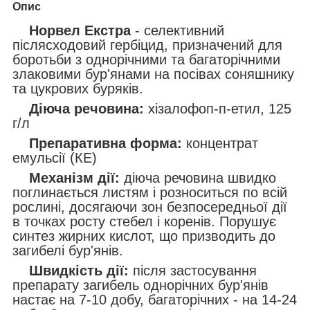
Опис
Норвел Екстра
- селективний
післясходовий гербіцид, призначений для
боротьби з однорічними та багаторічними
злаковими бур'янами на посівах соняшнику
та цукрових буряків.
Діюча речовина:
хізалофоп-п-етил, 125
г/л
Препаративна форма:
концентрат
емульсії (КЕ)
Механізм дії:
діюча речовина швидко
поглинається листям і розноситься по всій
рослині, досягаючи зон безпосередньої дії
в точках росту стебел і коренів. Порушує
синтез жирних кислот, що призводить до
загибелі бур'янів.
Швидкість дії:
після застосування
препарату загибель однорічних бур'янів
настає на 7-10 добу, багаторічних - на 14-24