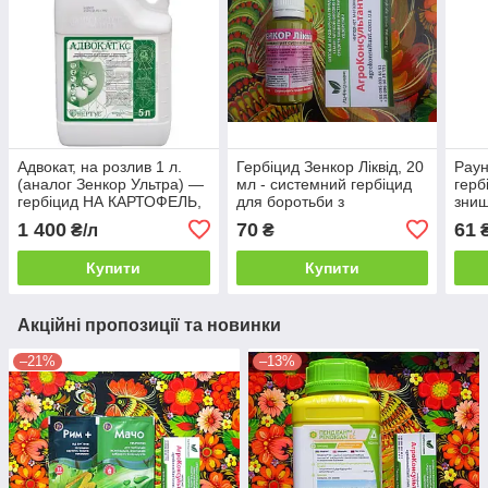
Адвокат, на розлив 1 л.
Гербіцид Зенкор Ліквід, 20
Раун
(аналог Зенкор Ультра) —
мл - системний гербіцид
герб
гербіцид НА КАРТОФЕЛЬ,
для боротьби з
знищ
ТОМАТИ (метрибузин 600
однорічними дводольними
чага
1 400
70
61
₴/л
₴
г/л). Нертус
та злаковими бур'янами
Купити
Купити
Акційні пропозиції та новинки
–21%
–13%