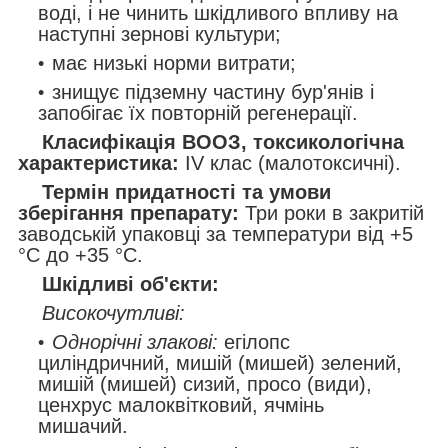
воді, і не чинить шкідливого впливу на
наступні зернові культури;
має низькі норми витрати;
знищує підземну частину бур'янів і
запобігає їх повторній регенерації.
Класифікація ВООЗ, токсикологічна
характеристика:
ІV клас (малотоксичні).
Термін придатності та умови
зберігання препарату:
Три роки в закритій
заводській упаковці за температури від +5
°С до +35 °С.
Шкідливі об'єкти:
Високочутливі:
Однорічні злакові:
егілопс
циліндричний, мишій (мишей) зелений,
мишій (мишей) сизий, просо (види),
ценхрус малоквітковий, ячмінь
мишачий.