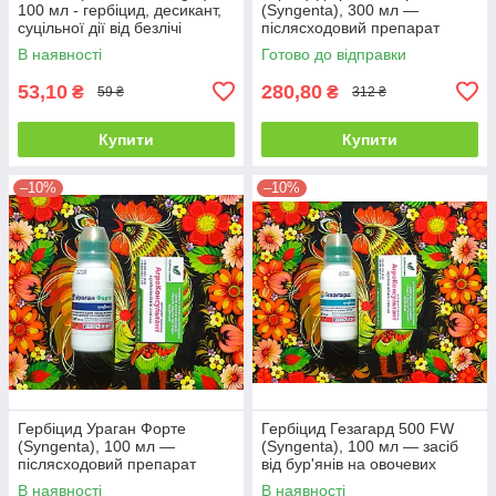
100 мл - гербіцид, десикант,
(Syngenta), 300 мл —
суцільної дії від безлічі
післясходовий препарат
бур'янів
суцільної дії для боротьби з
В наявності
Готово до відправки
бур'янами
53,10
280,80
₴
₴
59 ₴
312 ₴
Купити
Купити
–10%
–10%
Гербіцид Ураган Форте
Гербіцид Гезагард 500 FW
(Syngenta), 100 мл —
(Syngenta), 100 мл — засіб
післясходовий препарат
від бур'янів на овочевих
суцільної дії для боротьби з
культурах
В наявності
В наявності