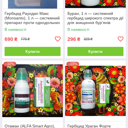
Гербіцид Раундап Макс
Буран, 1 л — системний
(Monsanto), 1 л — системний
гербіцид широкого спектра дії
препарат проти однодольних
для знищення бур'янів
і дводольних бур'янів
В наявності
В наявності
690
296
₴
₴
770 ₴
329 ₴
Купити
Купити
–10%
–10%
Отаман (ALFA Smart Agro),
Гербіцид Ураган Форте