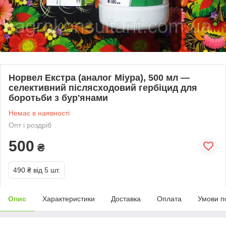
Норвел Екстра (аналог Міура), 500 мл —
селективний післясходовий гербіцид для
боротьби з бур'янами
Немає в наявності
Опт і роздріб
500
₴
490 ₴
від 5 шт.
Опис
Характеристики
Доставка
Оплата
Умови п