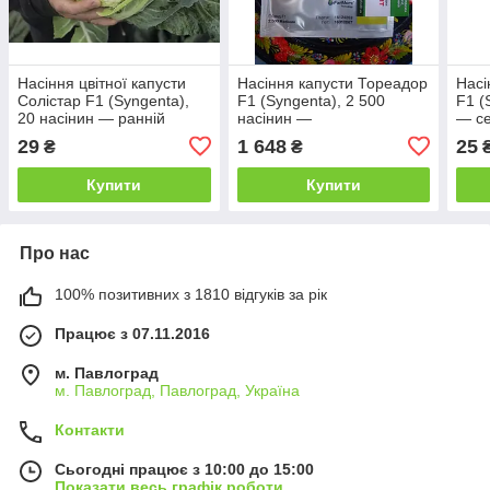
Насіння цвітної капусти
Насіння капусти Тореадор
Насі
Солістар F1 (Syngenta),
F1 (Syngenta), 2 500
F1 (
20 насінин — ранній
насінин —
— се
гібрид (55-58 днів)
середньостиглий гібрид
днів
29
1 648
25
₴
₴
(80-85 днів), білокачанна
Купити
Купити
Про нас
100% позитивних з 1810 відгуків за рік
Працює з 07.11.2016
м. Павлоград
м. Павлоград, Павлоград, Україна
Контакти
Сьогодні працює з 10:00 до 15:00
Показати весь графік роботи