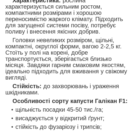
Характеристика:
рослина
характеризується сильним ростом,
компактними розмірами і хорошою
переносимістю жаркого клімату. Підходить
для загущеної системи посіву, потребує
поливу і внесення якісних добрив.
Головки невеликих розміром, щільні,
компактні, округлої форми, вагою 2-2,5 кг.
Стоїть у полі на корені, добре
транспортується, зберігається близько
місяця. Завдяки гарним смаковим якостям,
ідеально підходить для вживання у свіжому
вигляді.
Стійкість:
до захворювань і ураження
шкідниками.
Особливості сорту капусти Галікан F1:
щільність посадки 45-50 тис./га;
висаджується у відкритий ґрунт;
стійкість до фузаріозу і трипсів;