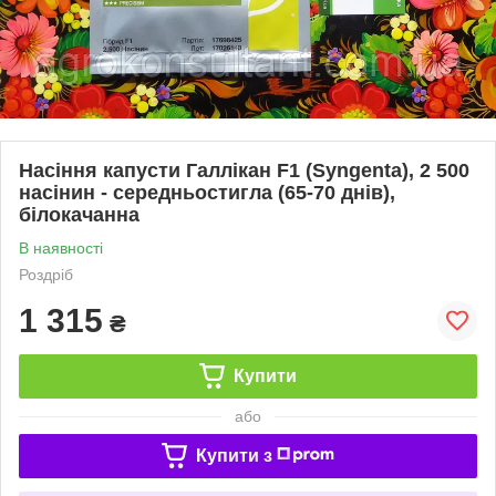
Насіння капусти Галлікан F1 (Syngenta), 2 500
насінин - середньостигла (65-70 днів),
білокачанна
В наявності
Роздріб
1 315
₴
Купити
або
Купити з