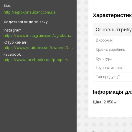
http://agrokonsultant.com.ua
Характеристик
Основні атриб
Instagram
https://www.instagram.com/agrokonsultant.com.ua
Виробник
Ютуб канал
https://www.youtube.com/channel/UCsMskbYs7K45z-_p_4_grmQ
Країна виробник
Facebook
Культура
https://www.facebook.com/people/%D0%90%D0%B3%D1%80%D0%BE%D0%BA%D0%BE%D0%BD%D1%81%D1%83%D0%BB%D1%8C%D1%82%D0%B0%D0%BD%D1%82-%D0%9F%D0%B0%D0%B2%D0%BB%D0%BE%D0%B3%D1%80%D0%B0%D0%B4/100027726794989/
Група стиглості
Тип продукції
Інформація дл
Ціна:
2 850 ₴