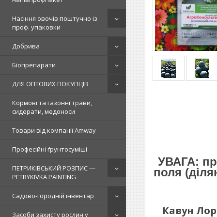
Насіння овочів поштучно із
проф. упаковки
Добрива
Біопрепарати
ДЛЯ ОПТОВИХ ПОКУПЦІВ
Кормові та газонні трави,
сидерати, медоноси
Товари від компанії Amway
Професійні ґрунтосуміші
УВАГА: пр
ПЕТРИКІВСЬКИЙ РОЗПИС —
поля (діля
PETRYKIVKA PAINTING
Садово-городній інвентар
Кавун Лор
Засоби захисту рослин у