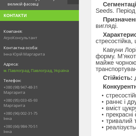
Сегментаці
великій фасовці
Seeds. Період
КОНТАКТИ
Призначен
вигляді.
Характерис
АгроКонсультант
стресостійка,
Кавуни Лоріан
Інна Юрій Маргарита
форму. М'якот
майже чорною 
транспортуван
м. Павлоград, Павлоград, Україна
Стійкість:
д
Конкурентн
+380 (98) 947-48-31
Маргарита
стресостій
+380 (95) 033-65-93
раннє і д
Маргарита
вміст цукр
+380 (96) 002-31-75
прекрасні 
Інна
тривалий т
+380 (66) 984-70-51
реалізуєть
Інна