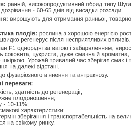
я:
ранній, високопродуктивний гібрид типу Шуга 
 дозрівання - 60-65 днів від висадки розсади.
ня:
вирощують для отримання ранньої, товарної
тика плодів:
рослина з хорошою енергією рост
 швидко регенерує після несприятливих впливів
 F1 однорідні за вагою і забарвленням, вирост
ь соковита, цукриста, дуже смачна й ароматна
шкіркою. Урожай тривалий час зберігає смак і т
ня на далекі відстані.
о фузаріозного в'янення та антракнозу.
і переваги:
кість, здатність до регенерації;
ружне плодоношення;
у - 10-11%;
смакові характеристики;
ермін зберігання і транспортабельність на великі
ся на свіжому ринку.