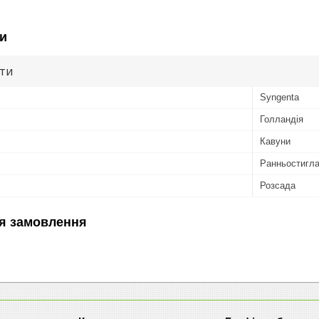
и
ути
Syngenta
Голландія
Кавуни
Ранньостигл
Розсада
я замовлення