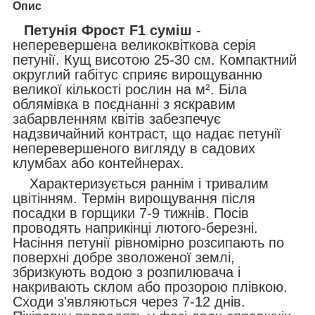
Опис
Петунія Фрост F1 суміш
-
неперевершена великоквіткова серія
петунії. Кущ висотою 25-30 см. Компактний
округлий габітус сприяє вирощуванню
великої кількості рослин на м². Біла
облямівка в поєднанні з яскравим
забарвленням квітів забезпечує
надзвичайний контраст, що надає петунії
неперевершеного вигляду в садових
клумбах або контейнерах.
Характеризується раннім і тривалим
цвітінням. Термін вирощування після
посадки в горщики 7-9 тижнів. Посів
проводять наприкінці лютого-березні.
Насіння петунії рівномірно розсипають по
поверхні добре зволоженої землі,
збризкують водою з розпилювача і
накривають склом або прозорою плівкою.
Сходи з'являються через 7-12 днів.