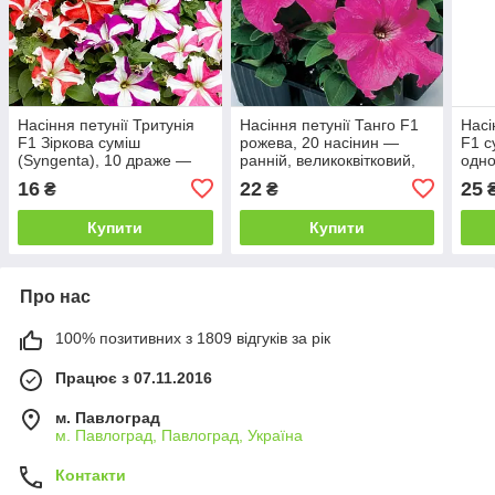
Насіння петунії Тритунія
Насіння петунії Танго F1
Насі
F1 Зіркова суміш
рожева, 20 насінин —
F1 с
(Syngenta), 10 драже —
ранній, великоквітковий,
одно
великоквіткова
густо квітучий гібрид
мілл
16
22
25
₴
₴
низькоросла петунія
Купити
Купити
Про нас
100% позитивних з 1809 відгуків за рік
Працює з 07.11.2016
м. Павлоград
м. Павлоград, Павлоград, Україна
Контакти