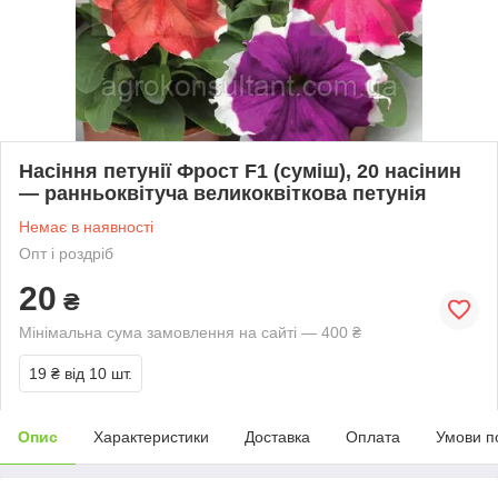
Насіння петунії Фрост F1 (суміш), 20 насінин
— ранньоквітуча великоквіткова петунія
Немає в наявності
Опт і роздріб
20
₴
Мінімальна сума замовлення на сайті — 400 ₴
19 ₴
від 10 шт.
Опис
Характеристики
Доставка
Оплата
Умови п