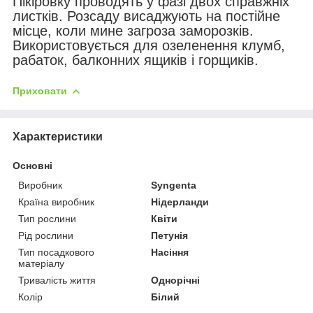
Пікіровку проводять у фазі двох справжніх
листків. Розсаду висаджують на постійне
місце, коли мине загроза заморозків.
Використовується для озеленення клумб,
рабаток, балконних ящиків і горщиків.
Приховати
Характеристики
Основні
Виробник
Syngenta
Країна виробник
Нідерланди
Тип рослини
Квіти
Рід рослини
Петунія
Тип посадкового
Насіння
матеріалу
Тривалість життя
Однорічні
Колір
Білий