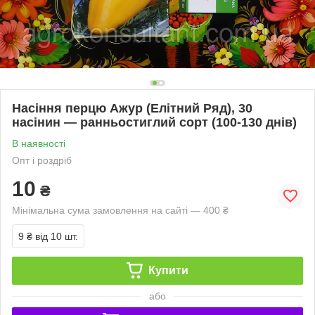
Насіння перцю Ажур (Елітний Ряд), 30
насінин — ранньостиглий сорт (100-130 днів)
В наявності
Опт і роздріб
10
₴
Мінімальна сума замовлення на сайті — 400 ₴
9 ₴
від 10 шт.
Купити
або