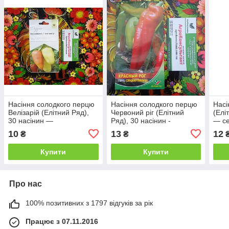
Насіння солодкого перцю
Насіння солодкого перцю
Насі
Велізарій (Елітний Ряд),
Червоний ріг (Елітний
(Елі
30 насінин —
Ряд), 30 насінин -
— се
середньоранній (115-130
середньостиглий сорт
(170
10
13
12
₴
₴
днів), типу Угорський
(145-160 днів)
Купити
Купити
Про нас
100% позитивних з 1797 відгуків за рік
Працює з 07.11.2016