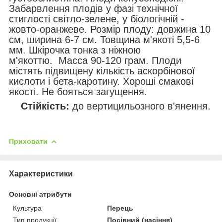
Забарвлення плодів у фазі технічної
стиглості світло-зелене, у біологічній -
жовто-оранжеве. Розмір плоду: довжина 10
см, ширина 6-7 см. Товщина м'якоті 5,5-6
мм. Шкірочка тонка з ніжною
м'якоттю. Macca 90-120 грам. Плоди
містять підвищену кількість аскорбінової
кислоти і бета-каротину. Хороші смакові
якості. He бояться загущення.
Стійкість:
до вертицильозного в'янення.
Приховати
Характеристики
Основні атрибути
Культура
Перець
Тип продукції
Посівний (насіння)