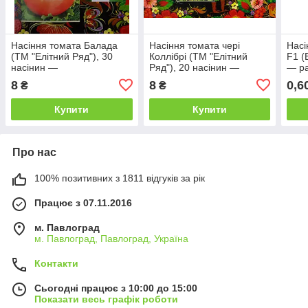
Насіння томата Балада
Насіння томата чері
Насі
(ТМ "Елітний Ряд"), 30
Коллібрі (ТМ "Елітний
F1 (
насінин —
Ряд"), 20 насінин —
― ра
детермінантний,
ультраранній (80-85 днів),
дете
8
8
0,6
₴
₴
середньостиглий (105-115
низькорослий, червоний
днів), червоний баллада
колібрі
Купити
Купити
Про нас
100% позитивних з 1811 відгуків за рік
Працює з 07.11.2016
м. Павлоград
м. Павлоград, Павлоград, Україна
Контакти
Сьогодні працює з 10:00 до 15:00
Показати весь графік роботи