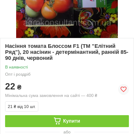
Насіння томата Блоссом F1 (ТМ "Елітний
Ряд"), 20 насінин - детермінантний, ранній 85-
90 днів, червоний
В наявності
Опт і роздріб
22
₴
Мінімальна сума замовлення на сайті — 400 ₴
21 ₴
від 10 шт.
Купити
або