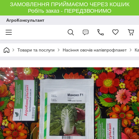
ЗАМОВЛЕННЯ ПРИЙМАЄМО ЧЕРЕЗ КОШИК
Робіть заказ - ПЕРЕДЗВОНИМО
АгроКонсультант
Товари та послуги
Насіння овочів напівпрофпакет
К