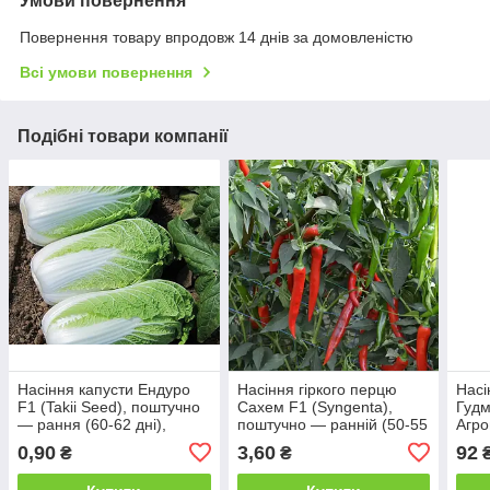
Умови повернення
Повернення товару впродовж 14 днів за домовленістю
Всі умови повернення
Подібні товари компанії
Насіння капусти Ендуро
Насіння гіркого перцю
Насі
F1 (Takii Seed), поштучно
Сахем F1 (Syngenta),
Гудм
— рання (60-62 дні),
поштучно — ранній (50-55
Агро
пекінська, для другого
днів), високоврожайний
ранн
0,90
3,60
92
₴
₴
обороту
вис