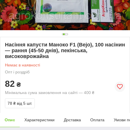
Насіння капусти Маноко F1 (Bejo), 100 насінин
— рання (45-50 днів), пекінська,
високоврожайна
Немає в наявності
Опт і роздріб
82
₴
Мінімальна сума замовлення на сайті — 400 ₴
78 ₴
від 5 шт.
Опис
Характеристики
Доставка
Оплата
Умови п