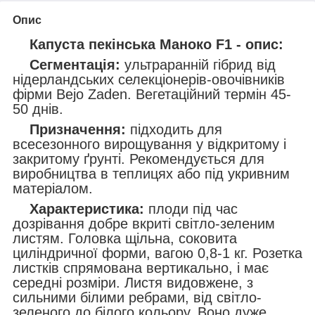
Опис
Капуста пекінська Маноко F1 - опис:
Сегментація:
ультраранній гібрид від
нідерландських селекціонерів-овочівників
фірми Bejo Zaden. Вегетаційний термін 45-
50 днів.
Призначення:
підходить для
всесезонного вирощування у відкритому і
закритому ґрунті. Рекомендується для
виробництва в теплицях або під укривним
матеріалом.
Характеристика:
плоди під час
дозрівання добре вкриті світло-зеленим
листям. Головка щільна, соковита
циліндричної форми, вагою 0,8-1 кг. Розетка
листків спрямована вертикально, і має
середні розміри. Листя видовжене, з
сильними білими ребрами, від світло-
зеленого до білого кольору. Воно дуже