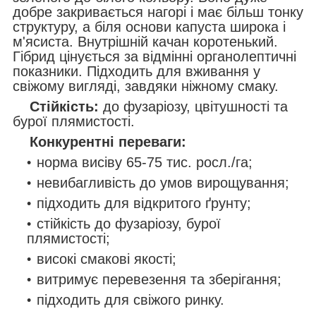
добре закривається нагорі і має більш тонку
структуру, а біля основи капуста широка і
м'ясиста. Внутрішній качан коротенький.
Гібрид цінується за відмінні органолептичні
показники. Підходить для вживання у
свіжому вигляді, завдяки ніжному смаку.
Стійкість:
до фузаріозу, цвітушності та
бурої плямистості.
Конкурентні переваги:
норма висіву 65-75 тис. росл./га;
невибагливість до умов вирощування;
підходить для відкритого ґрунту;
стійкість до фузаріозу, бурої
плямистості;
високі смакові якості;
витримує перевезення та зберігання;
підходить для свіжого ринку.