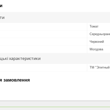
и
ути
Томат
Середньоран
Червоний
Молдова
цькі характеристики
ТМ "Элитный
я замовлення