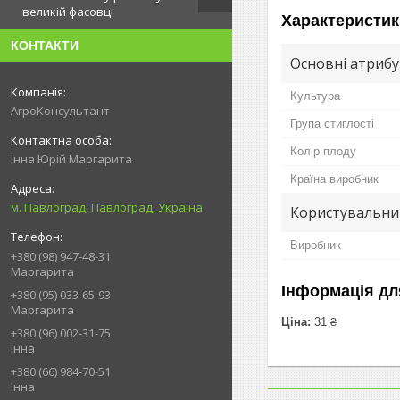
великій фасовці
Характеристик
КОНТАКТИ
Основні атриб
Культура
АгроКонсультант
Група стиглості
Колір плоду
Інна Юрій Маргарита
Країна виробник
м. Павлоград, Павлоград, Україна
Користувальни
Виробник
+380 (98) 947-48-31
Маргарита
Інформація дл
+380 (95) 033-65-93
Маргарита
Ціна:
31 ₴
+380 (96) 002-31-75
Інна
+380 (66) 984-70-51
Інна