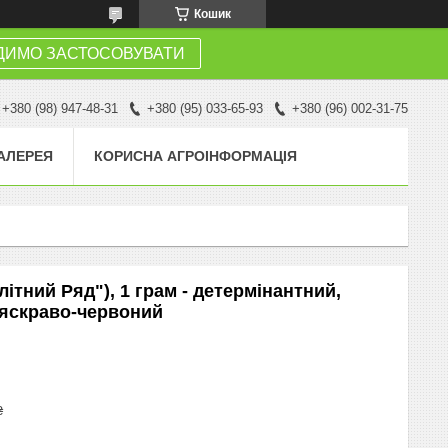
Кошик
ДИМО ЗАСТОСОВУВАТИ
+380 (98) 947-48-31
+380 (95) 033-65-93
+380 (96) 002-31-75
АЛЕРЕЯ
КОРИСНА АГРОІНФОРМАЦІЯ
ітний Ряд"), 1 грам - детермінантний,
, яскраво-червоний
₴