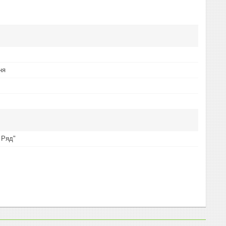
ня
 Ряд"