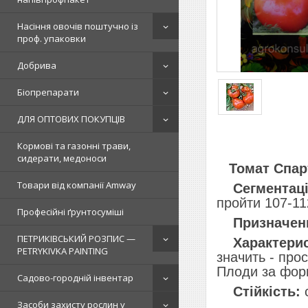
Насіння овочів поштучно із
проф. упаковки
Добрива
Біопрепарати
ДЛЯ ОПТОВИХ ПОКУПЦІВ
Кормові та газонні трави,
сидерати, медоноси
Томат Спар
Товари від компанії Amway
Сегментаці
пройти 107-112
Професійні ґрунтосуміші
Призначен
ПЕТРИКІВСЬКИЙ РОЗПИС —
Характери
PETRYKIVKA PAINTING
значить - прос
Плоди за форм
Садово-городній інвентар
Стійкість:
с
Засоби захисту рослин у