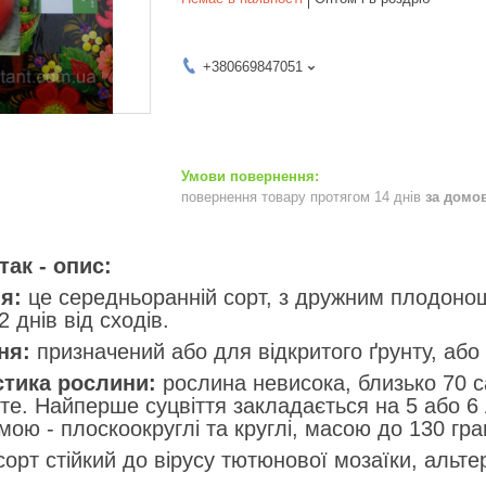
+380669847051
повернення товару протягом 14 днів
за домо
так - опис:
я:
це середньоранній сорт, з дружним плодоно
 днів від сходів.
ня:
призначений або для відкритого ґрунту, або
стика рослини:
рослина невисока, близько 70 са
те. Найперше суцвіття закладається на 5 або 6 л
ою - плоскоокруглі та круглі, масою до 130 грам
орт стійкий до вірусу тютюнової мозаїки, альте