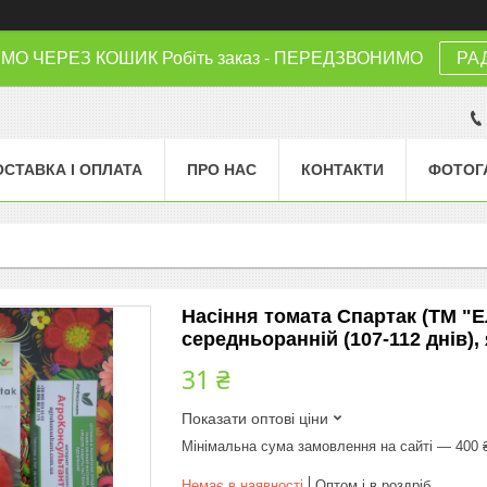
 ЧЕРЕЗ КОШИК Робіть заказ - ПЕРЕДЗВОНИМО
РА
ОСТАВКА І ОПЛАТА
ПРО НАС
КОНТАКТИ
ФОТОГ
Насіння томата Спартак (ТМ "Ел
середньоранній (107-112 днів)
31 ₴
Показати оптові ціни
Мінімальна сума замовлення на сайті — 400 
Немає в наявності
Оптом і в роздріб