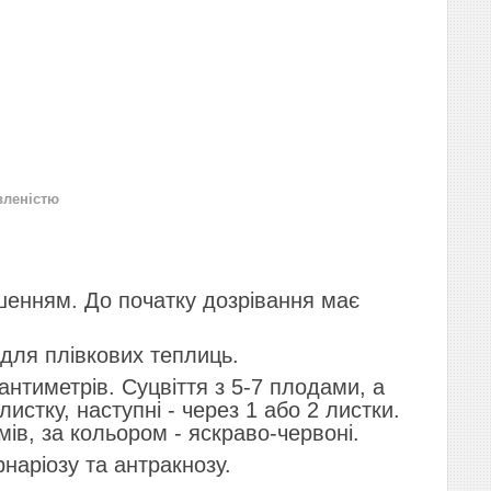
вленістю
шенням. До початку дозрівання має
 для плівкових теплиць.
нтиметрів. Суцвіття з 5-7 плодами, а
истку, наступні - через 1 або 2 листки.
ів, за кольором - яскраво-червоні.
рнаріозу та антракнозу.