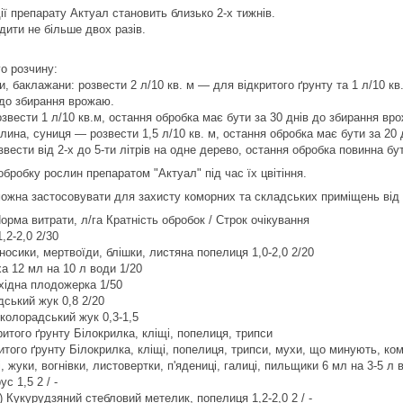
ії препарату Актуал становить близько 2-х тижнів.
ити не більше двох разів.
о розчину:
рки, баклажани: розвести 2 л/10 кв. м — для відкритого ґрунту та 1 л/10
 до збирання врожаю.
звести 1 л/10 кв.м, остання обробка має бути за 30 днів до збирання вр
лина, суниця — розвести 1,5 л/10 кв. м, остання обробка має бути за 20
вести від 2-х до 5-ти літрів на одне дерево, остання обробка повинна бу
бробку рослин препаратом "Актуал" під час їх цвітіння.
можна застосовувати для захисту коморних та складських приміщень від 
орма витрати, л/га Кратність обробок / Строк очікування
,2-2,0 2/30
носики, мертвоїди, блішки, листяна попелиця 1,0-2,0 2/20
 12 мл на 10 л води 1/20
хідна плодожерка 1/50
дський жук 0,8 2/20
 колорадський жук 0,3-1,5
ритого ґрунту Білокрилка, кліщі, попелиця, трипси
итого ґрунту Білокрилка, кліщі, попелиця, трипси, мухи, що минують, ком
 жуки, вогнівки, листовертки, п'ядениці, галиці, пильщики 6 мл на 3-5 л в
с 1,5 2 / -
 Кукурудзяний стебловий метелик, попелиця 1,2-2,0 2 / -