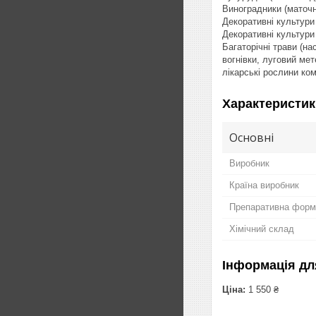
Виноградники (маточни
Декоративні культури 
Декоративні культури 
Багаторічні трави (на
вогнівки, луговий мет
лікарські рослини ком
Характеристик
Основні
Виробник
Країна виробник
Препаративна форм
Хімічний склад
Інформація дл
Ціна:
1 550 ₴