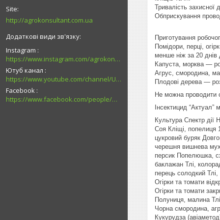
Тривалість захисної д
Обприскування провод
http://agrokonsultant.com.ua
Приготування робочог
Помідори, перці, огі
Instagram
менше ніж за 20 днів
https://www.instagram.com/agrokonsultant.com.ua
Капуста, морква — ро
Ютуб канал
Агрус, смородина, ма
https://www.youtube.com/channel/UCsMskbYs7K45z-_p_4_grmQ
Плодові дерева — роз
Facebook
Не можна проводити о
https://www.facebook.com/people/%D0%90%D0%B3%D1%80%D0%BE%D0%BA%D0%BE%D0%BD%D1%81%D1%83%D0%BB%D1%8C%D1%82%D0%B0%D0%BD%D1%82-%D0%9F%D0%B0%D0%B2%D0%BB%D0%BE%D0%B3%D1%80%D0%B0%D0%B4/100027726794989/
Інсектицид “Актуал” 
Культура Спектр дії Н
Соя Кліщі, попелиця 1
цукровий буряк Довго
черешня вишнева муха
персик Попелюшка, с
баклажан Тлі, колора
перець солодкий Тлі,
Огірки та томати відк
Огірки та томати закр
Полуниця, малина Тлі,
Чорна смородина, агру
Кукурудза (авіаметод)