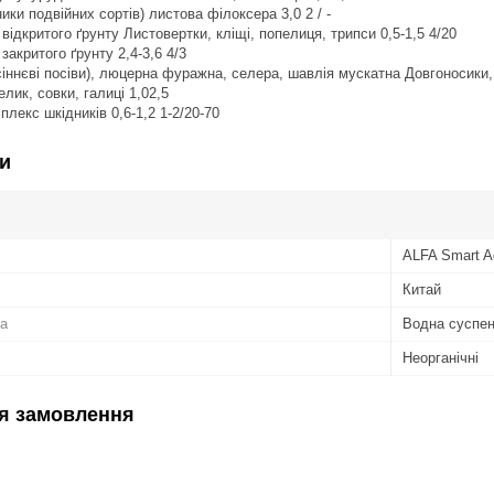
ки подвійних сортів) листова філоксера 3,0 2 / -
відкритого ґрунту Листовертки, кліщі, попелиця, трипси 0,5-1,5 4/20
закритого ґрунту 2,4-3,6 4/3
сіннєві посіви), люцерна фуражна, селера, шавлія мускатна Довгоносики,
елик, совки, галиці 1,02,5
плекс шкідників 0,6-1,2 1-2/20-70
и
ALFA Smart A
Китай
а
Водна суспен
Неорганічні
я замовлення