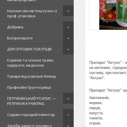
Насіння овочів поштучно із
проф. упаковки
Добрива
Біопрепарати
ДЛЯ ОПТОВИХ ПОКУПЦІВ
Кормові та газонні трави,
Препарат "Актуал" - 
сидерати, медоноси
на квіткових, городн
систему, при контакт
Товари від компанії Amway
“Актуал”.
Професійні ґрунтосуміші
Препарат "Актуал" за
баклажанів,
ПЕТРИКІВСЬКИЙ РОЗПИС —
моркви,
PETRYKIVKA PAINTING
перців,
капусти,
Садово-городній інвентар
томатів,
огірків,
Засоби захисту рослин у