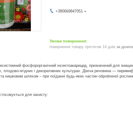
+380669847051
повернення товару протягом 14 днів
за домо
несистемний фосфорорганічний інсектоакарицид, призначений для знищенн
их, плодово-ягідних і декоративних культурах. Діюча речовина — пирими
і та кишковим шляхом – при поїданні будь-яких частин обробленої рослин
стосовується для захисту: