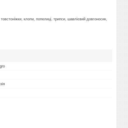
 товстоніжки, клопи, попелиці, трипси, шавлієвий довгоносик,
gro
зія