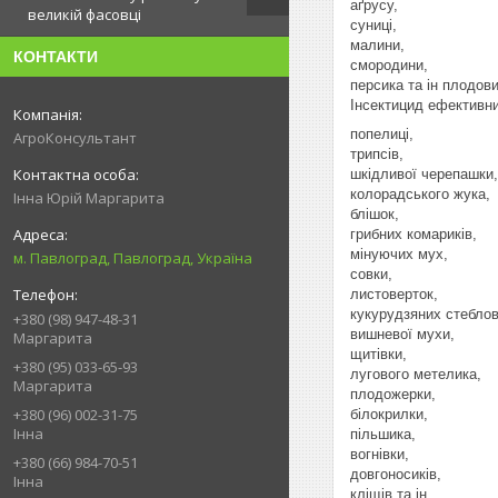
аґрусу,
великій фасовці
суниці,
малини,
КОНТАКТИ
смородини,
персика та ін плодов
Інсектицид ефективни
попелиці,
АгроКонсультант
трипсів,
шкідливої ​​черепашки,
колорадського жука,
Інна Юрій Маргарита
блішок,
грибних комариків,
мінуючих мух,
м. Павлоград, Павлоград, Україна
совки,
листоверток,
кукурудзяних стеблов
+380 (98) 947-48-31
вишневої мухи,
Маргарита
щитівки,
+380 (95) 033-65-93
лугового метелика,
Маргарита
плодожерки,
+380 (96) 002-31-75
білокрилки,
Інна
пільшика,
вогнівки,
+380 (66) 984-70-51
довгоносиків,
Інна
кліщів та ін.