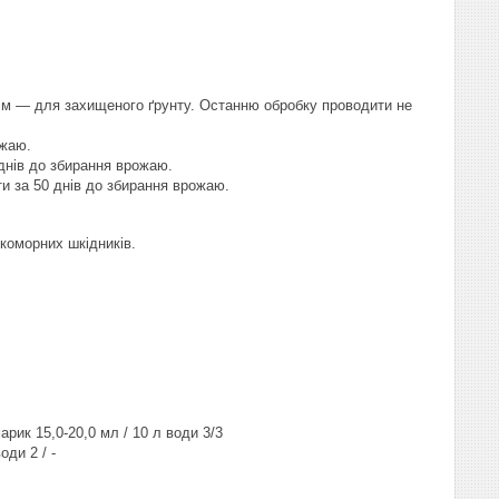
 кв.м — для захищеного ґрунту. Останню обробку проводити не
ожаю.
 днів до збирання врожаю.
ти за 50 днів до збирання врожаю.
коморних шкідників.
арик 15,0-20,0 мл / 10 л води 3/3
оди 2 / -