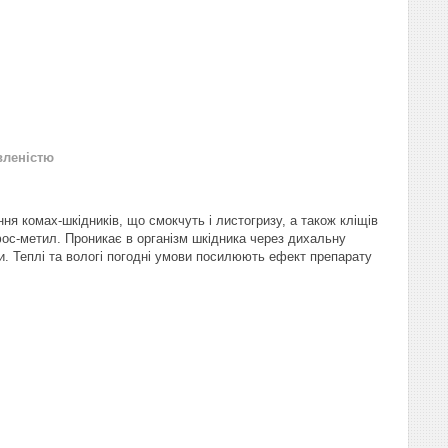
вленістю
я комах-шкідників, що смокчуть і листогризу, а також кліщів
фос-метил. Проникає в організм шкідника через дихальну
и. Теплі та вологі погодні умови посилюють ефект препарату