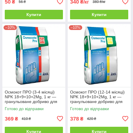
50
340
₴
₴/кг
56 ₴
380 ₴/кг
Купити
Купити
–10%
–10%
Осмокот ПРО (3-4 місяці)
Осмокот ПРО (12-14 місяці)
NPK 18+9+10+2Mg, 1 кг —
NPK 18+9+10+2Mg, 1 кг —
гранульоване добриво для
гранульоване добриво для
всього періоду росту
всього періоду росту
Готово до відправки
Готово до відправки
пролонгованої дії
369
378
₴
₴
410 ₴
420 ₴
Купити
Купити