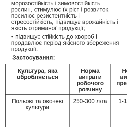
морозостійкість і зимовостійкість
рослин, стимулює їх ріст і розвиток,
посилює резистентність і
стресостійкість, підвищує врожайність і
якість отриманої продукції;
підвищує стійкість до хвороб і
продавлює період якісного збереження
продукції.
Застосування
:
Культура, яка
Норма
Но
обробляється
витрати
вит
робочого
преп
розчину
Польові та овочеві
250-300 л/га
1-1,5
культури