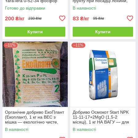
YaraTera 0-52-34 фосфор
грунту при посадці лохини,
P52%, калій K34% добриво
гортензії
Готово до відправки
В наявності
200
83
₴/кг
₴/кг
230 ₴/кг
95 ₴/кг
Купити
Купити
–11%
–11%
Органічне добриво ЕкоПлант
Добриво Осмокот Start NPK
(Екоплант), 1 кг на ВЕС з
11-11-17+2MgO (1,5-2
мішка — екологічно чисте,
місяці), 1 кг НА ВАГУ — для
безхлорне добриво
касет, сіянців, молодих
В наявності
В наявності
рослин