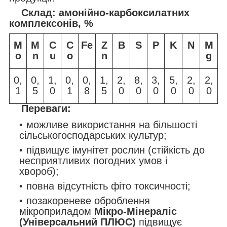
Склад: амонійно-карбоксилатних
комплексонів, %
М
M
C
С
Fe
Z
B
S
P
K
N
M
о
n
u
о
n
g
0,
0,
1,
0,
0,
1,
2,
8,
3,
5,
2,
2,
1
5
0
1
8
5
0
0
0
0
0
0
Переваги:
можливе використання на більшості
сільськогосподарських культур;
підвищує імунітет рослин (стійкість до
несприятливих погодних умов і
хвороб);
повна відсутність фіто токсичності;
позакореневе оброблення
мікроприладом
Мікро-Мінераліс
(Універсальний
ПЛЮС
)
підвищує