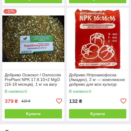
–10%
Добриво Осмокот / Osmocote
Добриво Нітроамофоска
PrePlant NPK 17.8.10+2 MgO
(Амадео), 2 кг — комплексне
(16-18 місяців), 1 кг на вагу
добриво для всіх культур
В наявності
В наявності
379
132
₴
₴
420 ₴
Купити
Купити