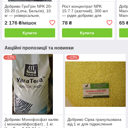
Добриво ГроГрін NPK 20-
Рост концентрат NPK
Доб
20-20 (Lima, Бельгія), 10
15.7.7 (азотний), 300 мл
Магн
кг — універсальне,
— рідке добриво для
Магн
комплексне,
кореневого та
(сем
2 176
78
65
₴/мішок
₴
₴
водорозчинне
позакореневого
підживлення
Купити
Купити
Акційні пропозиції та новинки
–13%
–13%
Добриво Монофосфат калію
Добриво Сірка гранульована
( монокалійфосфат) , 1 кг.
від 1 кг для підкислення