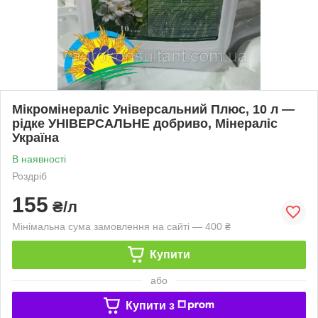
Мікромінераліс Універсальний Плюс, 10 л —
рідке УНІВЕРСАЛЬНЕ добриво, Мінераліс
Україна
В наявності
Роздріб
155
₴/л
Мінімальна сума замовлення на сайті — 400 ₴
Купити
або
Купити з