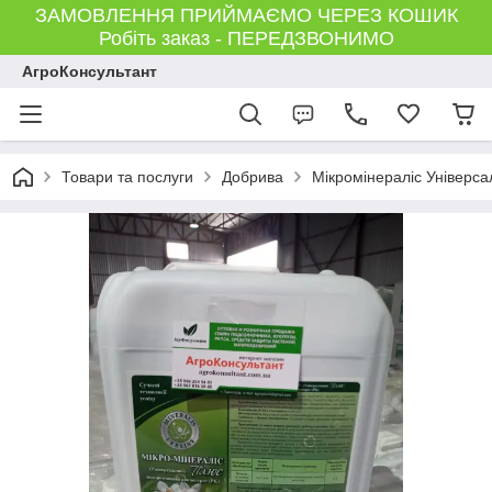
ЗАМОВЛЕННЯ ПРИЙМАЄМО ЧЕРЕЗ КОШИК
Робіть заказ - ПЕРЕДЗВОНИМО
АгроКонсультант
Товари та послуги
Добрива
Мікромінераліс Універс