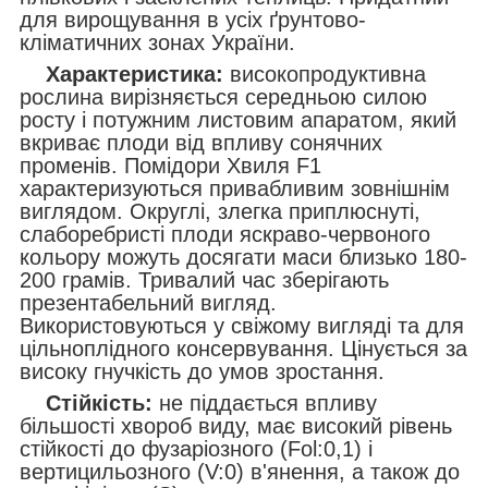
для вирощування в усіх ґрунтово-
кліматичних зонах України.
Характеристика:
високопродуктивна
рослина вирізняється середньою силою
росту і потужним листовим апаратом, який
вкриває плоди від впливу сонячних
променів. Помідори Хвиля F1
характеризуються привабливим зовнішнім
виглядом. Округлі, злегка приплюснуті,
слаборебристі плоди яскраво-червоного
кольору можуть досягати маси близько 180-
200 грамів. Тривалий час зберігають
презентабельний вигляд.
Використовуються у свіжому вигляді та для
цільноплідного консервування. Цінується за
високу гнучкість до умов зростання.
Стійкість:
не піддається впливу
більшості хвороб виду, має високий рівень
стійкості до фузаріозного (Fol:0,1) і
вертицильозного (V:0) в'янення, а також до