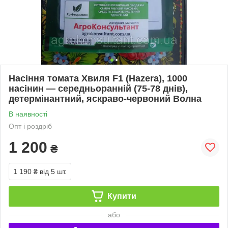
Насіння томата Хвиля F1 (Hazera), 1000
насінин — середньоранній (75-78 днів),
детермінантний, яскраво-червоний Волна
В наявності
Опт і роздріб
1 200
₴
1 190 ₴
від 5 шт.
Купити
або