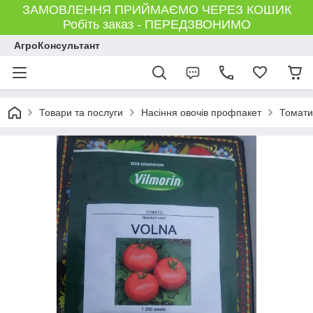
ЗАМОВЛЕННЯ ПРИЙМАЄМО ЧЕРЕЗ КОШИК
Робіть заказ - ПЕРЕДЗВОНИМО
АгроКонсультант
Товари та послуги
Насіння овочів профпакет
Томати