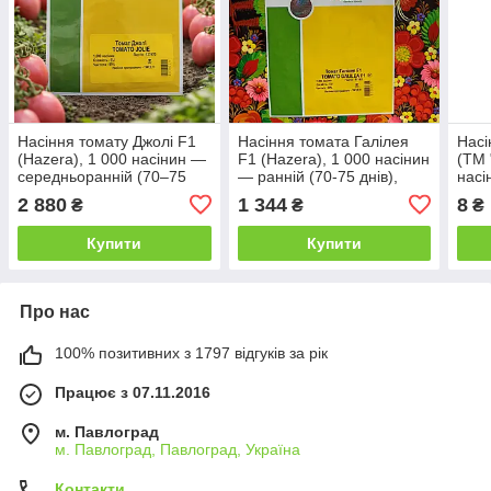
Насіння томату Джолі F1
Насіння томата Галілея
Насі
(Hazera), 1 000 насінин —
F1 (Hazera), 1 000 насінин
(ТМ 
середньоранній (70–75
— ранній (70-75 днів),
насі
днів), детермінантний,
детермінантний, сливка,
сере
2 880
1 344
8
₴
₴
₴
сливка, рожевий
червоний
днів
Купити
Купити
Про нас
100% позитивних з 1797 відгуків за рік
Працює з 07.11.2016
м. Павлоград
м. Павлоград, Павлоград, Україна
Контакти