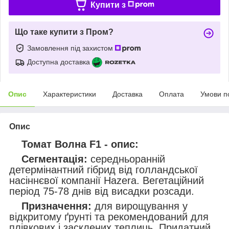
Купити з
Що таке купити з Пром?
Замовлення під захистом
Доступна доставка
Опис
Характеристики
Доставка
Оплата
Умови п
Опис
Томат Волна F1 - опис:
Сегментація:
середньоранній
детермінантний гібрид від голландської
насіннєвої компанії Hazera. Вегетаційний
період 75-78 днів від висадки розсади.
Призначення:
для вирощування у
відкритому ґрунті та рекомендований для
плівкових і засклених теплиць. Придатний