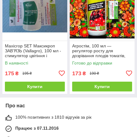
Махісгор SET Максикроп
Агростім, 100 мл —
ЗАВ'ЯЗЬ (Vallagro), 100 мл -
регулятор росту для
стимулятор цвітіння і
дозрівання плодів томатів,
зав'язування плодів препарат
томату, полуниці, яблуку,
В наявності
Готово до відправки
вишні дозрівач препарат
Агростим
175
173
₴
₴
195 ₴
190 ₴
Купити
Купити
Про нас
100% позитивних з 1810 відгуків за рік
Працює з 07.11.2016