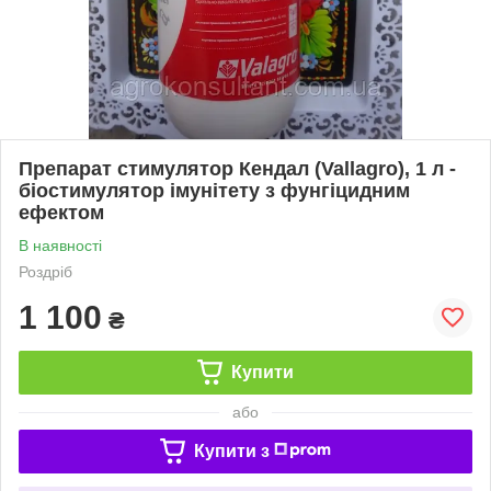
Препарат стимулятор Кендал (Vallagro), 1 л -
біостимулятор імунітету з фунгіцидним
ефектом
В наявності
Роздріб
1 100
₴
Купити
або
Купити з