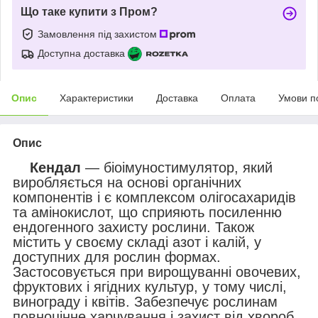
Що таке купити з Пром?
Замовлення під захистом
Доступна доставка
Опис
Характеристики
Доставка
Оплата
Умови п
Опис
Кендал
— біоімуностимулятор, який
виробляється на основі органічних
компонентів і є комплексом олігосахаридів
та амінокислот, що сприяють посиленню
ендогенного захисту рослини. Також
містить у своєму складі азот і калій, у
доступних для рослин формах.
Застосовується при вирощуванні овочевих,
фруктових і ягідних культур, у тому числі,
винограду і квітів. Забезпечує рослинам
повноцінне харчування і захист від хвороб,