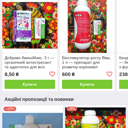
Добриво АміноМакс, 3 г —
Біостимулятор росту Віва,
Кенд
органічний антистресант
1 л — препарат для
— бі
та адаптоген для всіх
розвитку кореневої
з фу
видів рослин
системи, відновлення
8,50
600
238
₴
₴
родючості ґрунту
Купити
Купити
Акційні пропозиції та новинки
–10%
–9%