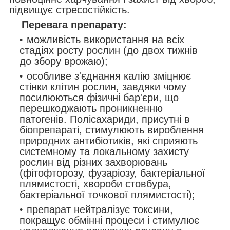
підвищує стресостійкість.
Перевага препарату:
можливість використання на всіх
стадіях росту рослин (до двох тижнів
до збору врожаю);
особливе з'єднання калію зміцнює
стінки клітин рослин, завдяки чому
посилюються фізичні бар'єри, що
перешкоджають проникненню
патогенів. Полісахариди, присутні в
біопрепараті, стимулюють вироблення
природних антибіотиків, які сприяють
системному та локальному захисту
рослин від різних захворювань
(фітофторозу, фузаріозу, бактеріальної
плямистості, хвороби стовбура,
бактеріальної точкової плямистості);
препарат нейтралізує токсини,
покращує обмінні процеси і стимулює