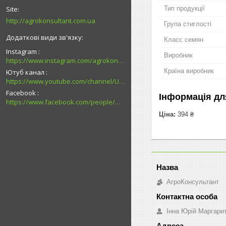
Тип продукції
http://agrokonsultant.com.ua
Група стиглості
Класс семян
Instagram
Виробник
https://www.instagram.com/agrokonsultant.com.ua
Країна виробник
Ютуб канал
https://www.youtube.com/channel/UCsMskbYs7K45z-_p_4_grmQ
Facebook
Інформація дл
https://www.facebook.com/people/%D0%90%D0%B3%D1%80%D0%BE%D0%BA%D0%BE%D0%BD%D1%81%D1%83%D0%BB%D1%8C%D1%82%D0%B0%D0%BD%D1%82-%D0%9F%D0%B0%D0%B2%D0%BB%D0%BE%D0%B3%D1%80%D0%B0%D0%B4/100027726794989/
Ціна:
394 ₴
АгроКонсультант
Інна Юрій Маргари