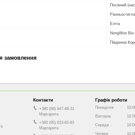
Посівний (нас
Ранньостигл
Еліта
NongWoo Bio
Південна Кор
я замовлення
Графік роботи
Понеділок
10:0
+380 (98) 947-48-31
Маргарита
Вівторок
10:0
+380 (95) 033-65-93
Середа
10:0
та
Маргарита
Четвер
10:0