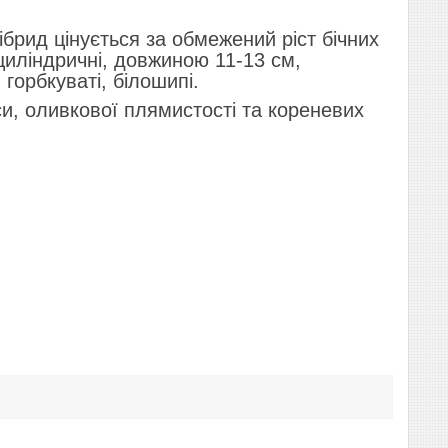
.
ібрид цінується за обмежений ріст бічних
 циліндричні, довжиною 11-13 см,
горбкуваті, білошипі.
и, оливкової плямистості та кореневих