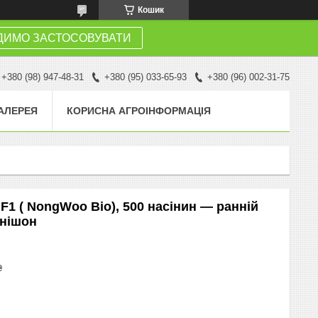
Кошик
ДИМО ЗАСТОСОВУВАТИ
+380 (98) 947-48-31
+380 (95) 033-65-93
+380 (96) 002-31-75
АЛЕРЕЯ
КОРИСНА АГРОІНФОРМАЦІЯ
 F1 ( NongWoo Bio), 500 насінин — ранній
рнішон
₴