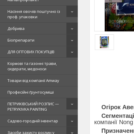
Насіння овочів поштучно із
проф. упаковки
Добрива
Біопрепарати
ДЛЯ ОПТОВИХ ПОКУПЦІВ
Кормові та газонні трави,
сидерати, медоноси
Товари від компанії Amway
Професійні ґрунтосуміші
ПЕТРИКІВСЬКИЙ РОЗПИС —
Огірок Авен
PETRYKIVKA PAINTING
Сегментаці
Садово-городній інвентар
компанії Nong
Призначен
Засоби захисту рослин у