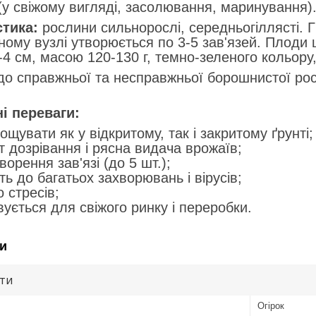
(у свіжому вигляді, засолювання, маринування)
тика:
рослини сильнорослі, середньогіллясті. Г
жному вузлі утворюється по 3-5 зав'язей. Плоди
-4 см, масою 120-130 г, темно-зеленого кольору, 
о справжньої та несправжньої борошнистої рос
і переваги:
щувати як у відкритому, так і закритому ґрунті;
т дозрівання і рясна видача врожаїв;
ворення зав'язі (до 5 шт.);
сть до багатьох захворювань і вірусів;
о стресів;
ується для свіжого ринку і переробки.
и
ути
Огірок