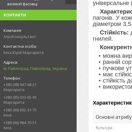
універсальне 
великій фасовці
Характерис
КОНТАКТИ
пагонів. У ко
діаметром 3,5
Стійкість:
д
АгроКонсультант
гнилей.
Конкурентн
Інна Юрій Маргарита
можна виро
ранній сор
пучкове ут
м. Павлоград, Павлоград, Україна
має стійкі
стійкість д
+380 (98) 947-48-31
використов
Маргарита
+380 (95) 033-65-93
Маргарита
Характеристик
+380 (96) 002-31-75
Інна
Основні атриб
+380 (66) 984-70-51
Інна
Культура