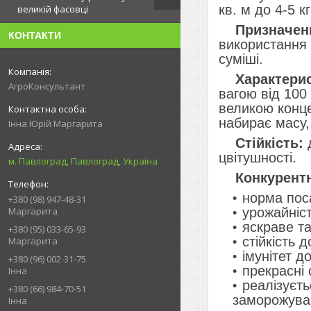
кв. м до 4-5 к
великій фасовці
Призначен
КОНТАКТИ
використання 
суміші.
Характерис
АгроКонсультант
вагою від 100
великою конце
набирає масу,
Інна Юрій Маргарита
Стійкість:
д
цвітушності.
м. Павлоград, Павлоград, Україна
Конкурентн
норма поса
+380 (98) 947-48-31
урожайніст
Маргарита
яскраве та
+380 (95) 033-65-93
стійкість 
Маргарита
імунітет д
+380 (96) 002-31-75
прекрасні 
Інна
реалізуєть
+380 (66) 984-70-51
заморожуван
Інна