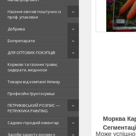
Насіння овочів поштучно із
проф. упаковки
Добрива
Біопрепарати
ДЛЯ ОПТОВИХ ПОКУПЦІВ
Кормові та газонні трави,
сидерати, медоноси
Товари від компанії Amway
Професійні ґрунтосуміші
ПЕТРИКІВСЬКИЙ РОЗПИС —
PETRYKIVKA PAINTING
Морква Кар
Садово-городній інвентар
Сегментаці
Може успішно 
Засоби захисту рослин у