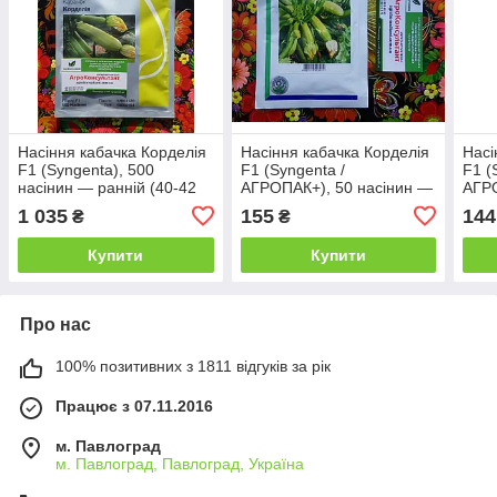
Насіння кабачка Корделія
Насіння кабачка Корделія
Насі
F1 (Syngenta), 500
F1 (Syngenta /
F1 (
насінин — ранній (40-42
АГРОПАК+), 50 насінин —
АГРО
дні) гібрид світло-зеленого
ранній (40-42 дні) гібрид
ранн
1 035
155
144
₴
₴
кабачка
світло-зеленого кабачка
висо
біло
Купити
Купити
Про нас
100% позитивних з 1811 відгуків за рік
Працює з 07.11.2016
м. Павлоград
м. Павлоград, Павлоград, Україна