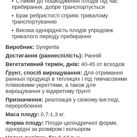
Стійкий до пошкодження плодів під час
прибирання, добре транспортується
Брак ребристості сприяє тривалому
транспортуванню
Висока однорідність плодів упродовж
тривалого періоду прибирання
Виробник:
Syngenta
Достигання (раннеспілість):
Ранній
Вегетативний термін, днів:
40-45 от всходов
Ґрунт, спосіб вирощування:
Для отримання
ранньої продукції в теплицях і під тимчасовими
плівковими укриттями, а також для
вирощування у відкритому ґрунті
Призначення:
реалізація у свіжому вигляді,
перероблення
Маса плоду:
0,7-1,3 кг.
Форма плоду:
Плоди циліндричної форми,
однорідні за розміром і кольором