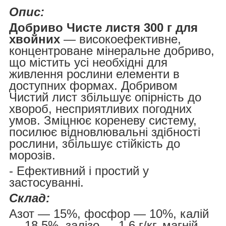
Опис:
Добриво Чисте листя 300 г для
хвойних
— високоефективне,
концентроване мінеральне добриво,
що містить усі необхідні для
живлення рослини елементи в
доступних формах. Добривом
Чистий лист збільшує опірність до
хвороб, несприятливих погодних
умов. Зміцнює кореневу систему,
посилює відновлювальні здібності
рослини, збільшує стійкість до
морозів.
- Ефективний і простий у
застосуванні.
Склад:
Азот — 15%, фосфор — 10%, калій
— 18,5%, залізо — 1,6 г/кг, магній —