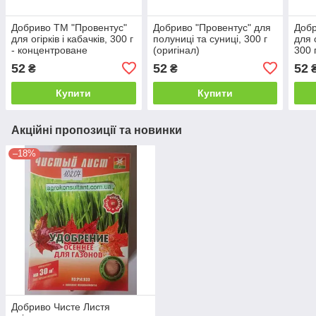
Добриво ТМ "Провентус"
Добриво "Провентус" для
Добр
для огірків і кабачків, 300 г
полуниці та суниці, 300 г
для 
- концентроване
(оригінал)
300 
мінеральне добриво,
міне
52
52
52
₴
₴
оригінал
ориг
Купити
Купити
Акційні пропозиції та новинки
–18%
Добриво Чисте Листя