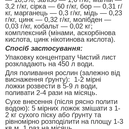
3,2 г/кг, сірка — 60 г/кг, бор — 0,31 г/
кг, марганець — 0,3 г/кг, мідь — 0,23
г/кг, цинк — 0,32 г/кг, молібден —
0,03 г/кг, кобальт — 0,02 кг;
комплексний (мінами, аскорбінова
кислота, цинк нікотинова кислота).
Спосіб застосування:
Упаковку концентрату Чистий лист
розкладають на 450 л води.
Для поливання рослин (залежно від
виснаження ґрунту): 1-2 мірні
ложки розвести в 5-9 л води,
поливати 2-4 рази на місяць.
Сухе внесення (після рясно полити
водою): 5 мірних ложок змішати з 1-
2 кг сухого піску або ґрунту та
рівномірно розподілити на площу 1-3
кв.м. 1 раз на місяць.