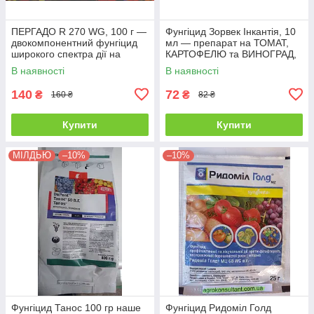
ПЕРГАДО R 270 WG, 100 г —
Фунгіцид Зорвек Інкантія, 10
двокомпонентний фунгіцид
мл — препарат на ТОМАТ,
широкого спектра дії на
КАРТОФЕЛЮ та ВИНОГРАД,
виноград
Вінабрія
В наявності
В наявності
140
72
₴
₴
160 ₴
82 ₴
Купити
Купити
МІЛДЬЮ
–10%
–10%
Фунгіцид Танос 100 гр наше
Фунгіцид Ридоміл Голд