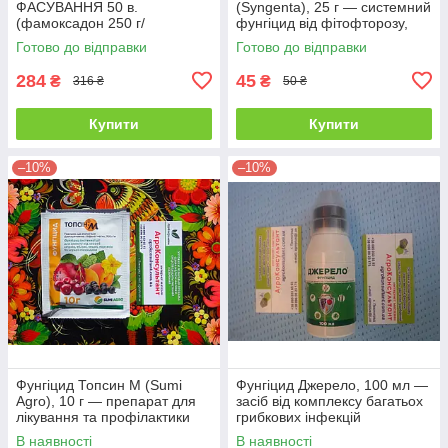
ФАСУВАННЯ 50 в.
(Syngenta), 25 г — системний
(фамоксадон 250 г/
фунгіцид від фітофторозу,
л+цимоксаніл 250 г/л)
мілдью і несправжньої
Готово до відправки
Готово до відправки
системний препарат для
борошнистої роси
винограду, томату,
284
45
₴
₴
316 ₴
50 ₴
Купити
Купити
–10%
–10%
Фунгіцид Топсин М (Sumi
Фунгіцид Джерело, 100 мл —
Agro), 10 г — препарат для
засіб від комплексу багатьох
лікування та профілактики
грибкових інфекцій
моніліозу, борошнистої роси,
В наявності
В наявності