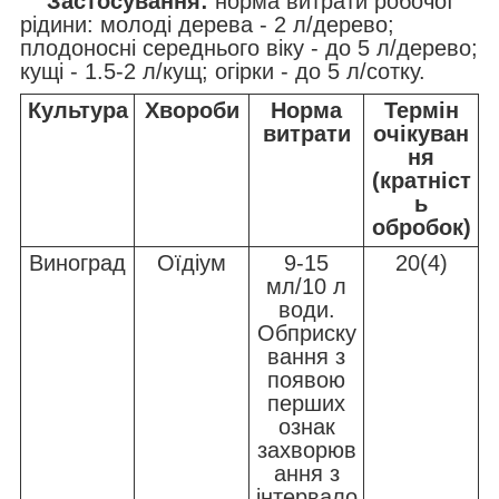
Застосування:
норма витрати робочої
рідини: молоді дерева - 2 л/дерево;
плодоносні середнього віку - до 5 л/дерево;
кущі - 1.5-2 л/кущ; огірки - до 5 л/сотку.
Культура
Хвороби
Норма
Термін
витрати
очікуван
ня
(кратніст
ь
обробок)
Виноград
Оїдіум
9-15
20(4)
мл/10 л
води.
Обприску
вання з
появою
перших
ознак
захворюв
ання з
інтервало