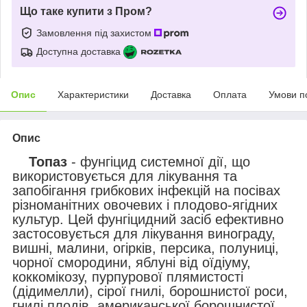
Що таке купити з Пром?
Замовлення під захистом
Доступна доставка
Опис
Характеристики
Доставка
Оплата
Умови п
Опис
Топаз
- фунгіцид системної дії, що
використовується для лікування та
запобігання грибкових інфекцій на посівах
різноманітних овочевих і плодово-ягідних
культур. Цей фунгіцидний засіб ефективно
застосовується для лікування винограду,
вишні, малини, огірків, персика, полуниці,
чорної смородини, яблуні від оїдіуму,
коккомікозу, пурпурової плямистості
(дідимелли), сірої гнилі, борошнистої роси,
гнилі плодів, американської борошнистої