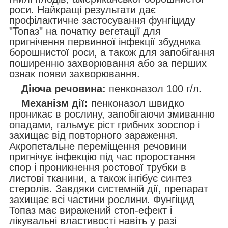
роси. Найкращі результати дає
профілактичне застосування фунгіциду
"Топаз" на початку вегетації для
пригнічення первинної інфекції збудника
борошнистої роси, а також для запобігання
поширенню захворювання або за перших
ознак появи захворювання.
Діюча речовина:
пенконазол 100 г/л.
Механізм дії:
пенконазол швидко
проникає в рослину, запобігаючи змиванню
опадами, гальмує ріст грибних зооспор і
захищає від повторного зараження.
Акропетальне переміщення речовини
пригнічує інфекцію під час проростання
спор і проникнення ростової трубки в
листові тканини, а також інгібує синтез
стеролів. Завдяки системній дії, препарат
захищає всі частини рослини. Фунгіцид
Топаз має виражений стоп-ефект і
лікувальні властивості навіть у разі