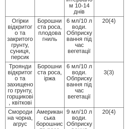
м 10-14
днів
Огірки
Борошни
6 мл/10 л
20(4)
відкритог
ста роса,
води.
о та
плодова
Обприску
закритого
гниль
вання під
грунту,
час
суниця,
вегетації
персик
Троянди
Борошни
6 мл/10 л
відкритог
ста роса,
води.
3(3)
о та
іржа
Обприску
захищено
вання під
го грунту,
час
горщикові
вегетації
, квіткові
Смороди
Американ
9 мл/10 л
20(4)
на чорна,
ська
води.
агрус
борошнис
Обприску