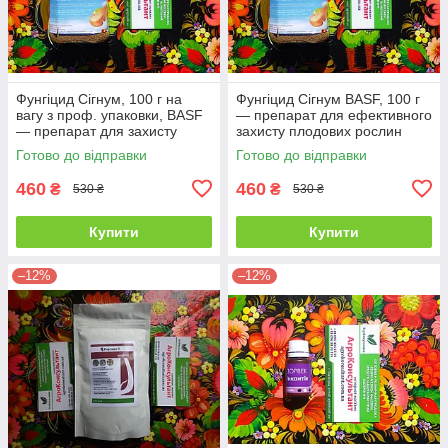
Фунгіцид Сігнум, 100 г на
Фунгіцид Сігнум BASF, 100 г
вагу з проф. упаковки, BASF
— препарат для ефективного
— препарат для захисту
захисту плодових рослин
плодових рослин, полуниці
(Сигнум) Н
Готово до відправки
Готово до відправки
basf сигнум
460
460
₴
₴
530 ₴
530 ₴
Купити
Купити
–12%
–12%