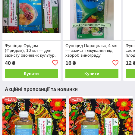
Фунгіцид Фрідом
Фунгіцид Парацельс, 4 мл
Фунг
(Фридом), 10 мл — для
— захист і лікування від
сист
захисту овочевих культур,
хвороб винограду,
плод
ягідних і декоративних
плодово-ягідних,
зерн
40
16
12
₴
₴
культур від захворювань
цукрового буряка
гриб
Купити
Купити
Акційні пропозиції та новинки
–13%
–13%