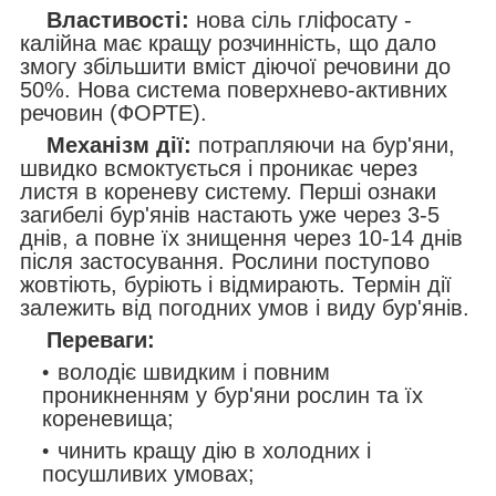
Властивості:
нова сіль гліфосату -
калійна має кращу розчинність, що дало
змогу збільшити вміст діючої речовини до
50%. Нова система поверхнево-активних
речовин (ФОРТЕ).
Механізм дії:
потрапляючи на бур'яни,
швидко всмоктується і проникає через
листя в кореневу систему. Перші ознаки
загибелі бур'янів настають уже через 3-5
днів, а повне їх знищення через 10-14 днів
після застосування. Рослини поступово
жовтіють, буріють і відмирають. Термін дії
залежить від погодних умов і виду бур'янів.
Переваги:
володіє швидким і повним
проникненням у бур'яни рослин та їх
кореневища;
чинить кращу дію в холодних і
посушливих умовах;