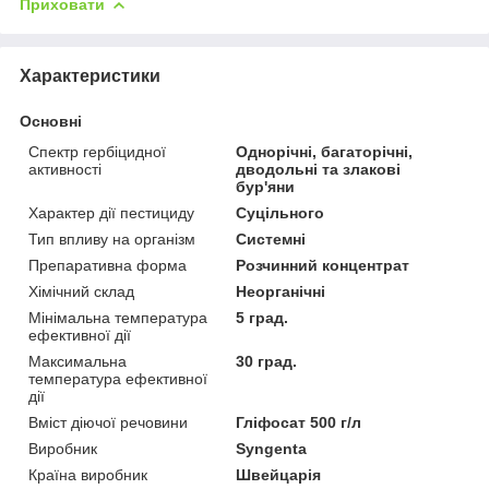
Приховати
Характеристики
Основні
Спектр гербіцидної
Однорічні, багаторічні,
активності
дводольні та злакові
бур'яни
Характер дії пестициду
Суцільного
Тип впливу на організм
Системні
Препаративна форма
Розчинний концентрат
Хімічний склад
Неорганічні
Мінімальна температура
5 град.
ефективної дії
Максимальна
30 град.
температура ефективної
дії
Вміст діючої речовини
Гліфосат 500 г/л
Виробник
Syngenta
Країна виробник
Швейцарія