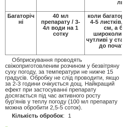
лис
Багаторіч
40 мл
коли багаторі
ні
препарату / 3-
4-5 листків,
4л води на 1
см, а ба
сотку
широколист
чутливі у стад
до початк
Обприскування проводять
свіжоприготовленим розчином у безвітряну
суху погоду, за температури не нижче 15
градусів. Обробку не слід проводити, якщо
за 2-3 години очікується дощ. Найкращий
ефект при застосуванні препарату
досягається під час активного росту
бур'янів у теплу погоду (100 мл препарату
можна обробити 2,5-5 соток).
Кількість обробок
: 1