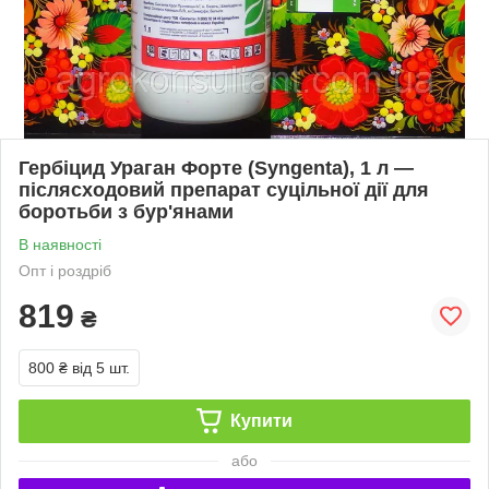
Гербіцид Ураган Форте (Syngenta), 1 л —
післясходовий препарат суцільної дії для
боротьби з бур'янами
В наявності
Опт і роздріб
819
₴
800 ₴
від 5 шт.
Купити
або