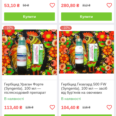
53,10
280,80
₴
₴
59 ₴
312 ₴
Купити
Купити
–10%
–10%
Гербіцид Ураган Форте
Гербіцид Гезагард 500 FW
(Syngenta), 100 мл —
(Syngenta), 100 мл — засіб
післясходовий препарат
від бур'янів на овочевих
суцільної дії для боротьби з
культурах
В наявності
В наявності
бур'янами
113,40
104,40
₴
₴
126 ₴
116 ₴