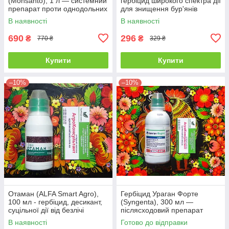
(Monsanto), 1 л — системний
гербіцид широкого спектра дії
препарат проти однодольних
для знищення бур'янів
і дводольних бур'янів
В наявності
В наявності
690
296
₴
₴
770 ₴
329 ₴
Купити
Купити
–10%
–10%
Отаман (ALFA Smart Agro),
Гербіцид Ураган Форте
100 мл - гербіцид, десикант,
(Syngenta), 300 мл —
суцільної дії від безлічі
післясходовий препарат
бур'янів
суцільної дії для боротьби з
В наявності
Готово до відправки
бур'янами