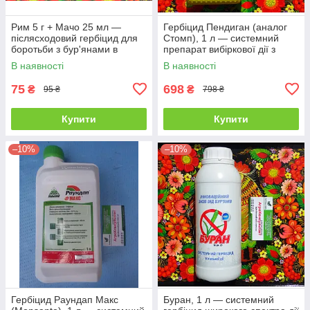
Рим 5 г + Мачо 25 мл —
Гербіцид Пендиган (аналог
післясходовий гербіцид для
Стомп), 1 л — системний
боротьби з бур'янами в
препарат вибіркової дії з
посадках кукурудзи та
великим спектром
В наявності
В наявності
картоплі
75
698
₴
₴
95 ₴
798 ₴
Купити
Купити
–10%
–10%
Гербіцид Раундап Макс
Буран, 1 л — системний