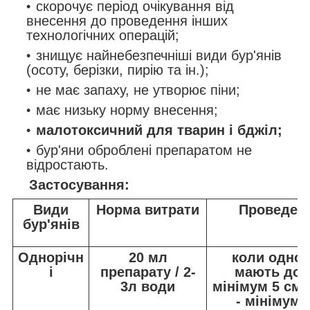
скорочує період очікування від
внесення до проведення інших
технологічних операцій;
знищує найнебезпечніші види бур'янів
(осоту, берізки, пирію та ін.);
не має запаху, не утворює піни;
має низьку норму внесення;
малотоксичний для тварин і бджіл;
бур'яни оброблені препаратом не
відростають.
Застосування:
Види
Норма витрати
Проведен
бур'янів
Однорічн
20 мл
коли однор
і
препарату / 2-
мають дов
3л води
мінімум 5 см,
- мінімум 