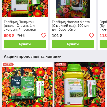
Гербіцид Пендиган
Гербіцид Напалм Форте
Герб
(аналог Стомп), 1 л —
(Сімейний сад), 100 мл —
(Syn
системний препарат
для боротьби з
післ
вибіркової дії з великим
однорічними та
суці
698
101
113
₴
₴
798 ₴
спектром
багаторічними бур'янами
з бу
Купити
Купити
Акційні пропозиції та новинки
–21%
–13%